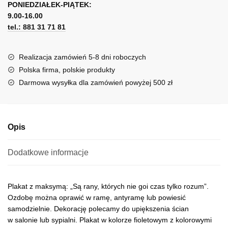
o
PONIEDZIAŁEK-PIĄTEK:
t
leczeniu
9.00-16.00
e
ran
tel.: 881 31 71 81
r
n
a
Realizacja zamówień 5-8 dni roboczych
t
Polska firma, polskie produkty
i
Darmowa wysyłka dla zamówień powyżej 500 zł
v
e
:
Opis
Dodatkowe informacje
Plakat z maksymą: „Są rany, których nie goi czas tylko rozum”.
Ozdobę można oprawić w ramę, antyramę lub powiesić
samodzielnie. Dekorację polecamy do upiększenia ścian
w salonie lub sypialni. Plakat w kolorze fioletowym z kolorowymi