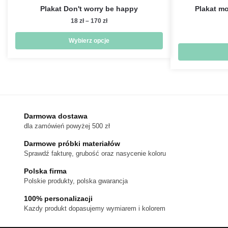
Plakat Don't worry be happy
Plakat mo
Zakres
18
zł
–
170
zł
cen:
od
Wybierz opcje
18 zł
Ten
do
produkt
170 zł
ma
wiele
wariantów.
Darmowa dostawa
Opcje
dla zamówień powyżej 500 zł
można
wybrać
Darmowe próbki materiałów
na
Sprawdź fakturę, grubość oraz nasycenie koloru
stronie
Polska firma
produktu
Polskie produkty, polska gwarancja
100% personalizacji
Kazdy produkt dopasujemy wymiarem i kolorem