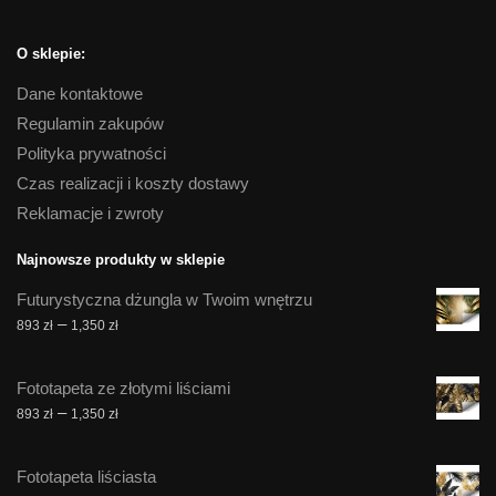
O sklepie:
Dane kontaktowe
Regulamin zakupów
Polityka prywatności
Czas realizacji i koszty dostawy
Reklamacje i zwroty
Najnowsze produkty w sklepie
Futurystyczna dżungla w Twoim wnętrzu
Zakres
–
893
zł
1,350
zł
cen:
od
Fototapeta ze złotymi liściami
893 zł
Zakres
–
893
zł
1,350
zł
do
cen:
1,350 zł
od
Fototapeta liściasta
893 zł