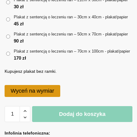
30
zł
do
Plakat z sentencją o leczeniu ran – 30cm x 40cm - plakat/papier
170 zł
45
zł
Plakat z sentencją o leczeniu ran – 50cm x 70cm - plakat/papier
90
zł
Plakat z sentencją o leczeniu ran – 70cm x 100cm - plakat/papier
170
zł
Kupujesz plakat bez ramki.
Wyceń na wymiar
ilość
Dodaj do koszyka
Plakat
z
A
sentencją
l
Infolinia telefoniczna: