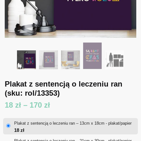
Plakat z sentencją o leczeniu ran
(sku: rol/13353)
Zakres
18
zł
–
170
zł
cen:
Plakat z sentencją o leczeniu ran – 13cm x 18cm - plakat/papier
od
18
zł
18 zł
Plakat z sentencją o leczeniu ran – 21cm x 30cm - plakat/papier