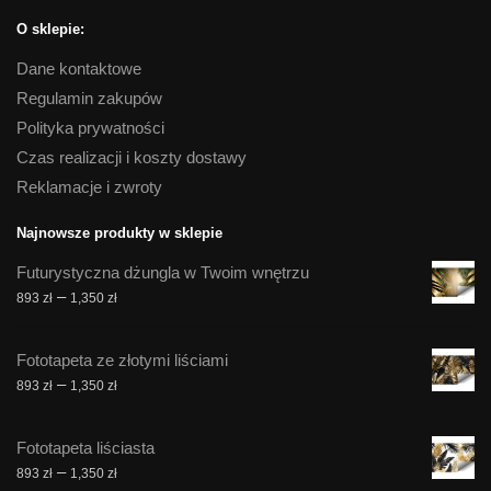
O sklepie:
Dane kontaktowe
Regulamin zakupów
Polityka prywatności
Czas realizacji i koszty dostawy
Reklamacje i zwroty
Najnowsze produkty w sklepie
Futurystyczna dżungla w Twoim wnętrzu
Zakres
–
893
zł
1,350
zł
cen:
od
Fototapeta ze złotymi liściami
893 zł
Zakres
–
893
zł
1,350
zł
do
cen:
1,350 zł
od
Fototapeta liściasta
893 zł
Zakres
–
893
zł
1,350
zł
do