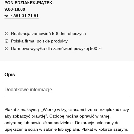
i
PONIEDZIAŁEK-PIĄTEK:
t
prawdzie
9.00-16.00
e
tel.: 881 31 71 81
r
n
a
Realizacja zamówień 5-8 dni roboczych
t
Polska firma, polskie produkty
i
Darmowa wysyłka dla zamówień powyżej 500 zł
v
e
:
Opis
Dodatkowe informacje
Plakat z maksymą: „Wierzę w łzy, czasami trzeba przepłukać oczy
aby zobaczyć prawdę”. Ozdobę można oprawić w ramę,
antyramę lub powiesić samodzielnie. Dekorację polecamy do
upiększenia ścian w salonie lub sypialni. Plakat w kolorze szarym.