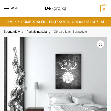
Skip
Skip
to
to
MENU
0
navigation
content
Infolinia: PONIEDZIAŁEK – PIĄTEK: 9.00-16.00
tel.: 881 31 71 81
Strona główna
/
Plakaty na ścianę
/
Obraz o łzach i prawdzie