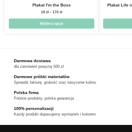
Plakat I'm the Boss
Plakat Life i
Zakres
18
zł
–
170
zł
cen:
od
Wybierz opcje
18 zł
Ten
do
produkt
170 zł
ma
wiele
wariantów.
Darmowa dostawa
dla zamówień powyżej 500 zł
Opcje
można
Darmowe próbki materiałów
wybrać
Sprawdź fakturę, grubość oraz nasycenie koloru
na
Polska firma
stronie
Polskie produkty, polska gwarancja
produktu
100% personalizacji
Kazdy produkt dopasujemy wymiarem i kolorem