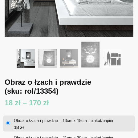
Obraz o łzach i prawdzie
(sku: rol/13354)
Zakres
18
zł
–
170
zł
cen:
Obraz o łzach i prawdzie – 13cm x 18cm - plakat/papier
od
18
zł
18 zł
Obraz o łzach i prawdzie – 21cm x 30cm - plakat/papier