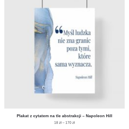
wiele
wariantów.
Opcje
można
wybrać
na
stronie
produktu
Plakat z cytatem na tle abstrakcji – Napoleon Hill
Zakres
18
zł
–
170
zł
cen: