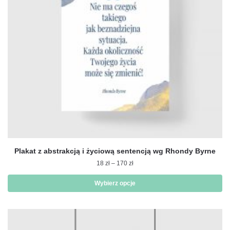
na
stronie
produktu
Plakat z abstrakcją i życiową sentencją wg Rhondy Byrne
Zakres
18
zł
–
170
zł
cen:
od
Wybierz opcje
18 zł
Ten
do
produkt
170 zł
ma