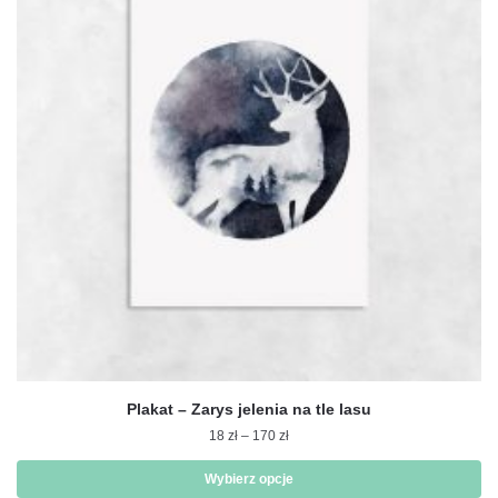
wariantów.
Opcje
można
wybrać
na
stronie
produktu
Plakat – Zarys jelenia na tle lasu
Zakres
18
zł
–
170
zł
cen:
od
Wybierz opcje