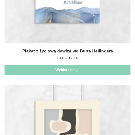
Plakat z życiową dewizą wg Burta Hellingera
Zakres
18
zł
–
170
zł
cen:
od
Wybierz opcje
18 zł
Ten
do
produkt
170 zł
ma
wiele
wariantów.
Opcje
można
wybrać