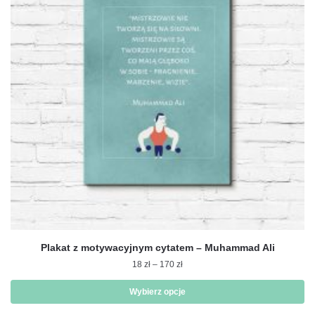
Opcje
można
wybrać
na
stronie
produktu
Plakat z motywacyjnym cytatem – Muhammad Ali
Zakres
18
zł
–
170
zł
cen:
od
Wybierz opcje
18 zł
Ten