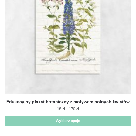
można
wybrać
na
stronie
produktu
Edukacyjny plakat botaniczny z motywem polnych kwiatów
Zakres
18
zł
–
170
zł
cen:
od
Wybierz opcje
18 zł
Ten
do