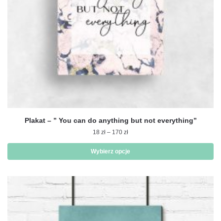
produktu
Plakat – ” You can do anything but not everything”
Zakres
18
zł
–
170
zł
cen:
od
Wybierz opcje
18 zł
Ten
do
produkt
170 zł
ma
wiele
wariantów.