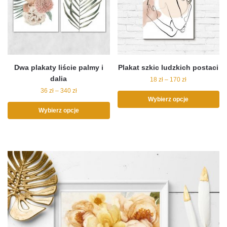
Dwa plakaty liście palmy i
Plakat szkic ludzkich postaci
dalia
18
zł
–
170
zł
36
zł
–
340
zł
Wybierz opcje
Wybierz opcje