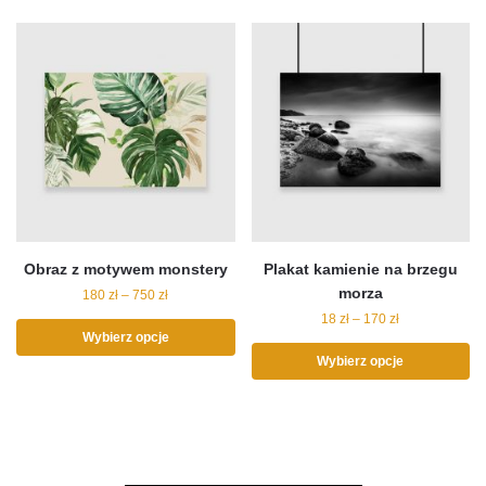
Obraz z motywem monstery
Plakat kamienie na brzegu
morza
180
zł
–
750
zł
18
zł
–
170
zł
Wybierz opcje
Wybierz opcje