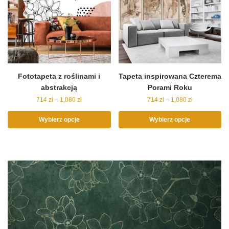
Fototapeta z roślinami i
Tapeta inspirowana Czterema
abstrakcją
Porami Roku
714
zł
–
1,080
zł
714
zł
–
1,080
zł
Wybierz opcje
Wybierz opcje