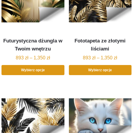
Futurystyczna dżungla w
Fototapeta ze złotymi
Twoim wnętrzu
liściami
893
zł
–
1,350
zł
893
zł
–
1,350
zł
Wybierz opcje
Wybierz opcje