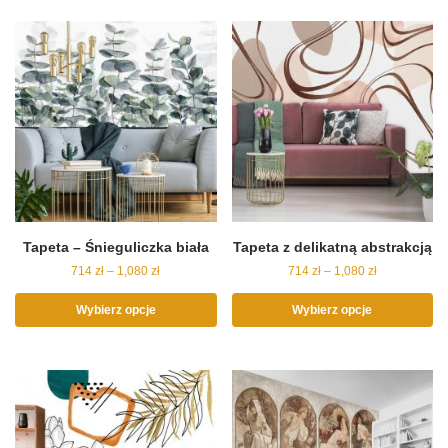
Tapeta – Śnieguliczka biała
Tapeta z delikatną abstrakcją
714
zł
–
1,080
zł
714
zł
–
1,080
zł
Wybierz opcje
Wybierz opcje