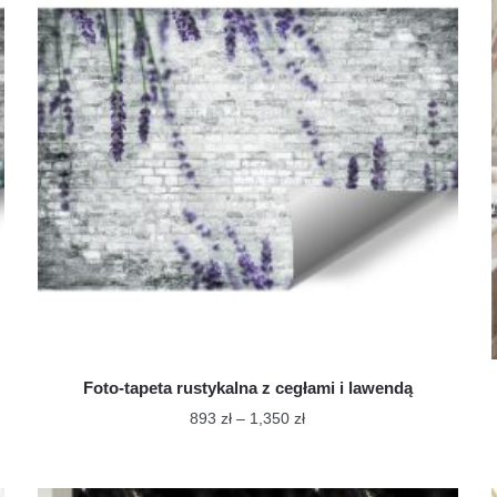
Foto-tapeta rustykalna z cegłami i lawendą
Zakres
893
zł
–
1,350
zł
cen:
Ten
od
produkt
893 zł