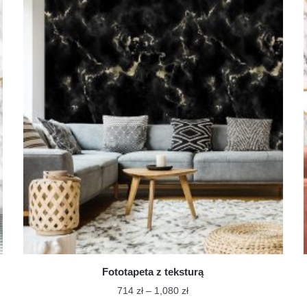
ma
do
wiele
1,350 zł
wariantów.
Opcje
można
wybrać
na
stronie
produktu
Fototapeta z teksturą
Zakres
714
zł
–
1,080
zł
cen: