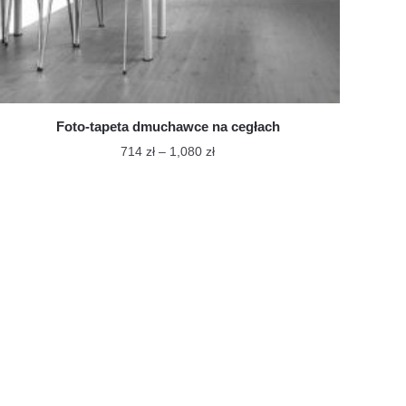
Foto-tapeta dmuchawce na cegłach
Zakres
714
zł
–
1,080
zł
cen:
Ten
od
produkt
714 zł
ma
do
wiele
1,080 zł
wariantów.
Opcje
można
wybrać
na
stronie