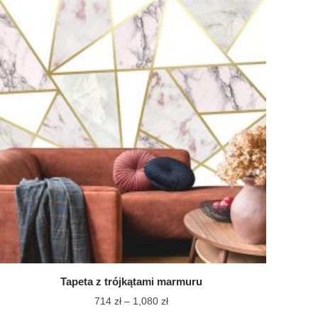
ma
do
wiele
1,080 zł
wariantów.
Opcje
można
wybrać
na
stronie
produktu
Tapeta z trójkątami marmuru
Zakres
714
zł
–
1,080
zł
cen: