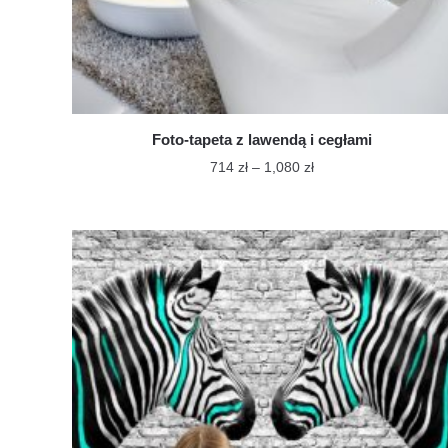
Foto-tapeta z lawendą i cegłami
Zakres
714
zł
–
1,080
zł
cen:
Ten
od
produkt
714 zł
ma
do
wiele
1,080 zł
wariantów.
Opcje
można
wybrać
na
stronie