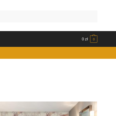
0
zł
0