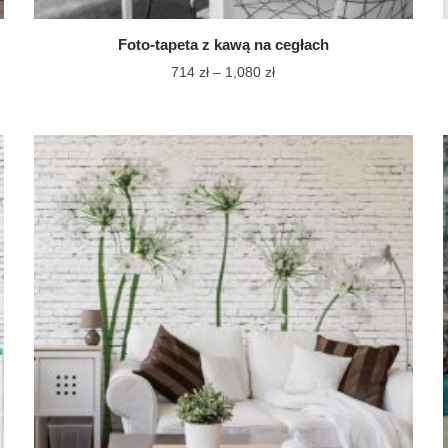
Foto-tapeta z kawą na cegłach
Zakres
714
zł
–
1,080
zł
cen:
Ten
od
produkt
714 zł
ma
do
wiele
1,080 zł
wariantów.
Opcje
można
wybrać
na
stronie
produktu