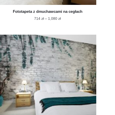
Fototapeta z dmuchawcami na cegłach
Zakres
714
zł
–
1,080
zł
cen:
Ten
od
produkt
714 zł
ma
do
wiele
1,080 zł
wariantów.
Opcje
można
wybrać
na
stronie
produktu