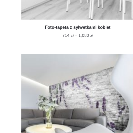
Foto-tapeta z sylwetkami kobiet
Zakres
714
zł
–
1,080
zł
cen:
Ten
od
produkt
714 zł
ma
do
wiele
1,080 zł
wariantów.
Opcje
można
wybrać
na
stronie
produktu