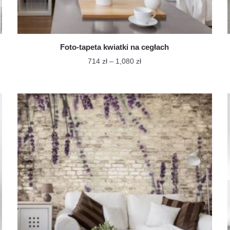
Foto-tapeta kwiatki na cegłach
Zakres
714
zł
–
1,080
zł
cen:
Ten
od
produkt
714 zł
ma
do
wiele
1,080 zł
wariantów.
Opcje
można
wybrać
na
stronie
produktu