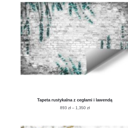
Tapeta rustykalna z cegłami i lawendą
Zakres
893
zł
–
1,350
zł
cen:
Ten
od
produkt
893 zł