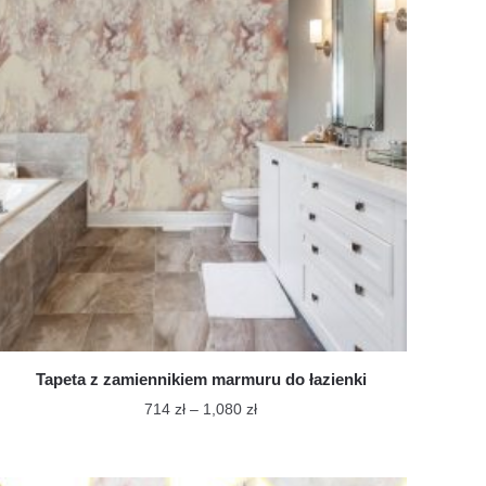
Tapeta z zamiennikiem marmuru do łazienki
Zakres
714
zł
–
1,080
zł
cen:
Ten
od
produkt
714 zł