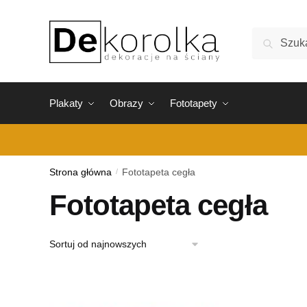
Skip
Skip
to
to
Szukaj:
Szukaj
navigation
content
Plakaty
Obrazy
Fototapety
Strona główna
/
Fototapeta cegła
Fototapeta cegła