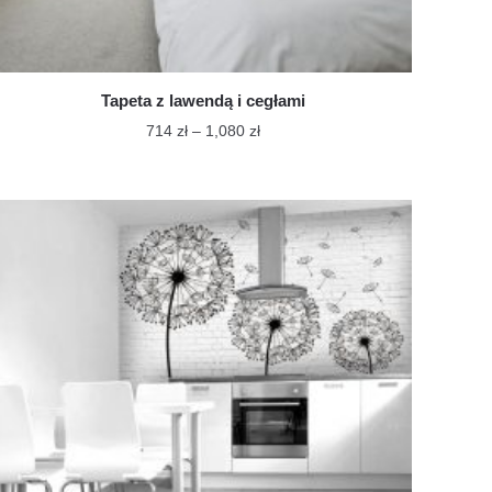
Tapeta z lawendą i cegłami
Zakres
714
zł
–
1,080
zł
cen:
Ten
od
produkt
714 zł
ma
do
wiele
1,080 zł
wariantów.
Opcje
można
wybrać
na
stronie
produktu