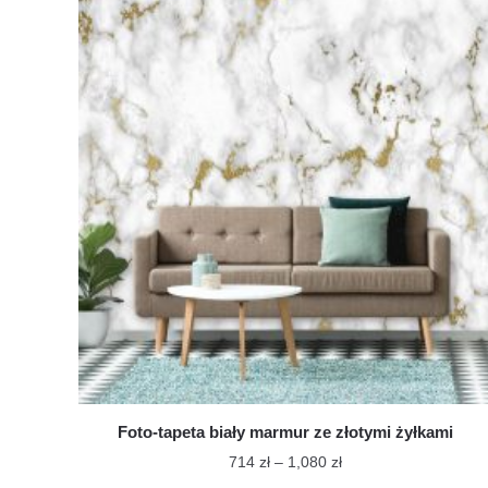
ma
do
wiele
1,350 zł
wariantów.
Opcje
można
wybrać
na
stronie
produktu
Foto-tapeta biały marmur ze złotymi żyłkami
Zakres
714
zł
–
1,080
zł
cen: