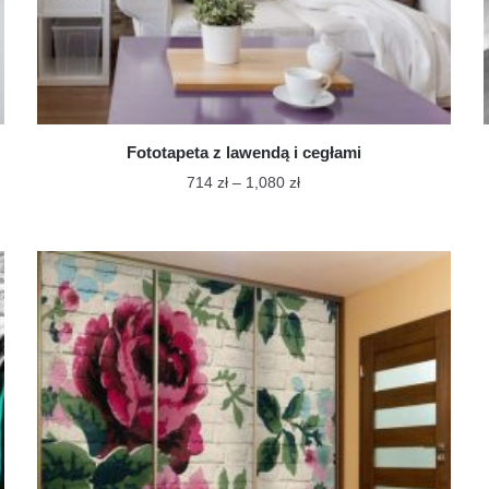
Fototapeta z lawendą i cegłami
Zakres
714
zł
–
1,080
zł
cen:
Ten
od
produkt
714 zł
ma
do
wiele
1,080 zł
wariantów.
Opcje
można
wybrać
na
stronie