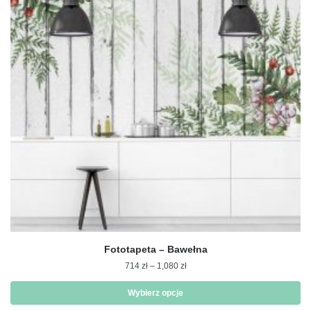
Opcje
można
wybrać
na
stronie
produktu
Fototapeta – Bawełna
Zakres
714
zł
–
1,080
zł
cen:
od
Wybierz opcje
714 zł