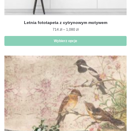
Letnia fototapeta z cytrynowym motywem
Zakres
714
zł
–
1,080
zł
cen:
od
Wybierz opcje
714 zł
Ten
do
produkt
1,080 zł
ma
wiele
wariantów.
Opcje
można
wybrać
na
stronie
produktu