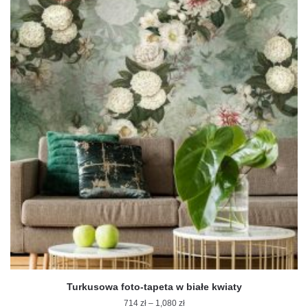
ma
wiele
wariantów.
Opcje
można
wybrać
na
stronie
produktu
Turkusowa foto-tapeta w białe kwiaty
Zakres
714
zł
–
1,080
zł