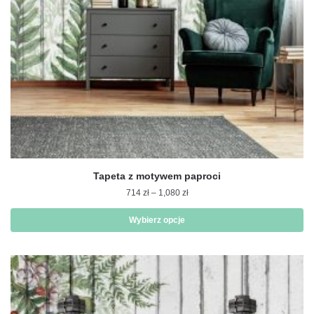
stronie
produktu
Tapeta z motywem paproci
Zakres
714
zł
–
1,080
zł
cen:
od
Wybierz opcje
714 zł
Ten
do
produkt
1,080 zł
ma
wiele
wariantów.