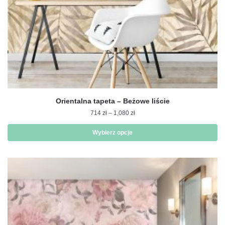
Orientalna tapeta – Beżowe liście
Zakres
714
zł
–
1,080
zł
cen:
od
Wybierz opcje
714 zł
Ten
do
produkt
1,080 zł
ma
wiele
wariantów.
Opcje
można