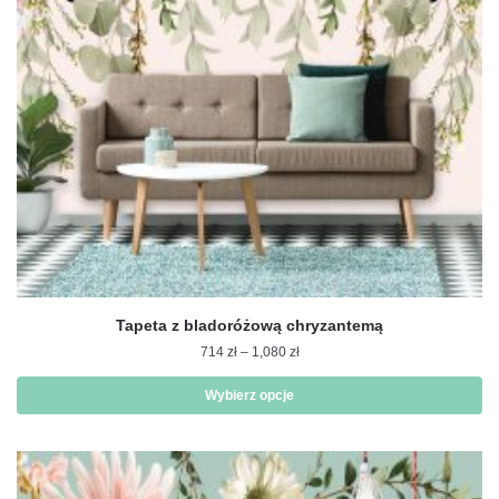
na
stronie
produktu
Tapeta z bladoróżową chryzantemą
Zakres
714
zł
–
1,080
zł
cen:
od
Wybierz opcje
714 zł
Ten
do
produkt
1,080 zł
ma