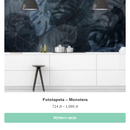
Opcje
można
wybrać
na
stronie
produktu
Fototapeta – Monstera
Zakres
714
zł
–
1,080
zł
cen:
od
Wybierz opcje
714 zł
Ten
do