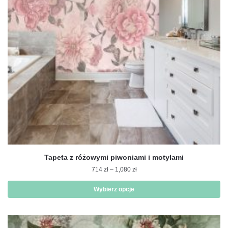
wybrać
na
stronie
produktu
Tapeta z różowymi piwoniami i motylami
Zakres
714
zł
–
1,080
zł
cen:
od
Wybierz opcje
714 zł
Ten
do
produkt
1,080 zł