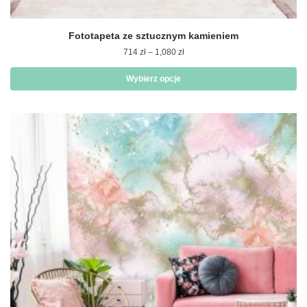
Fototapeta ze sztucznym kamieniem
Zakres
714
zł
–
1,080
zł
cen:
od
Wybierz opcje
714 zł
Ten
do
produkt
1,080 zł
ma
wiele
wariantów.
Opcje
można
wybrać
na
stronie
produktu