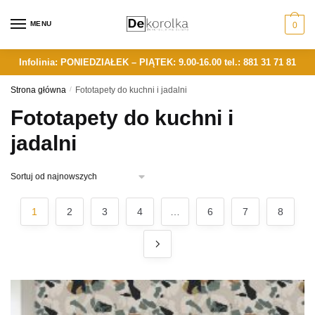
Skip
Skip
to
to
MENU
0
navigation
content
Infolinia: PONIEDZIAŁEK – PIĄTEK: 9.00-16.00
tel.: 881 31 71 81
Strona główna
/
Fototapety do kuchni i jadalni
Fototapety do kuchni i
jadalni
1
2
3
4
…
6
7
8