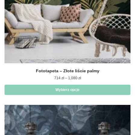
produktu
Fototapeta – Złote liście palmy
Zakres
714
zł
–
1,080
zł
cen:
od
Wybierz opcje
714 zł
Ten
do
produkt
1,080 zł
ma
wiele
wariantów.