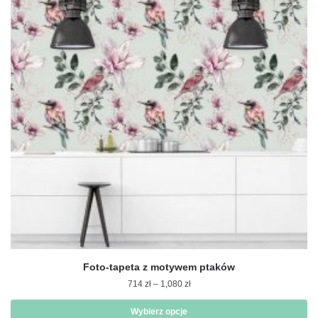
wariantów.
Opcje
można
wybrać
na
stronie
produktu
Foto-tapeta z motywem ptaków
Zakres
714
zł
–
1,080
zł
cen:
od
Wybierz opcje