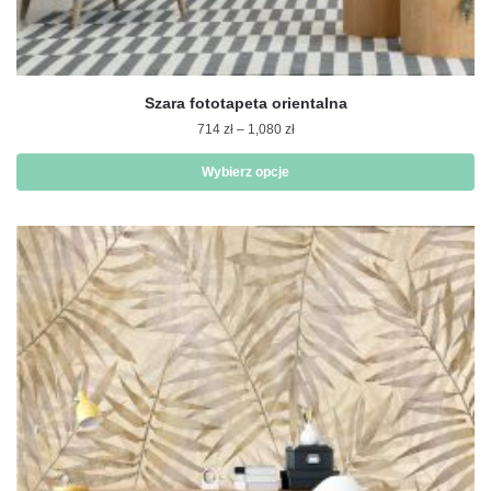
Szara fototapeta orientalna
Zakres
714
zł
–
1,080
zł
cen:
od
Wybierz opcje
714 zł
Ten
do
produkt
1,080 zł
ma
wiele
wariantów.
Opcje
można
wybrać
na
stronie
produktu