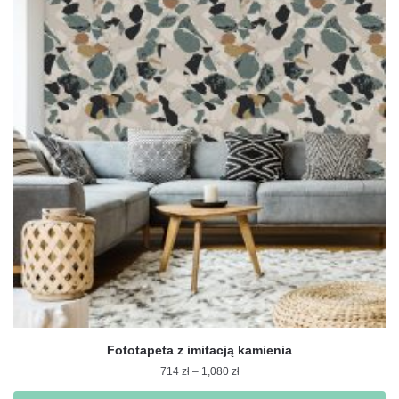
Fototapeta z imitacją kamienia
Zakres
714
zł
–
1,080
zł
cen: