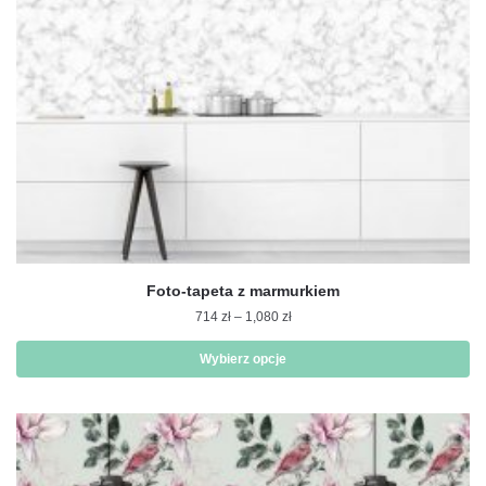
stronie
produktu
Foto-tapeta z marmurkiem
Zakres
714
zł
–
1,080
zł
cen:
od
Wybierz opcje
714 zł
Ten
do
produkt
1,080 zł
ma
wiele