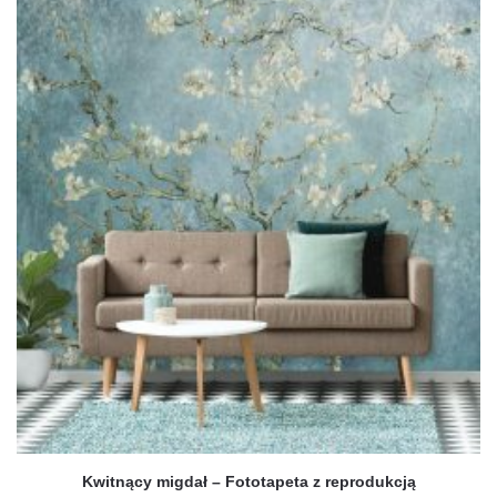
ma
wiele
wariantów.
Opcje
można
wybrać
na
stronie
produktu
Kwitnący migdał – Fototapeta z reprodukcją