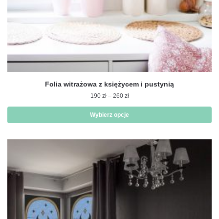
Folia witrażowa z księżycem i pustynią
Zakres
190
zł
–
260
zł
cen:
od
Wybierz opcje
190 zł
Ten
do
produkt
260 zł
ma
wiele
wariantów.
Opcje
można
wybrać