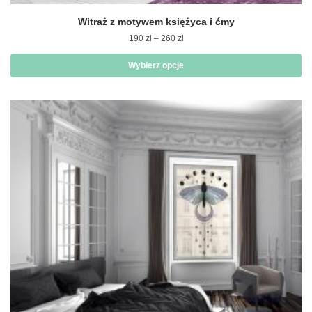
Witraż z motywem księżyca i ćmy
Zakres
190
zł
–
260
zł
cen:
od
Wybierz opcje
190 zł
Ten
do
produkt
260 zł
ma
wiele
wariantów.
Opcje
można
wybrać
na
stronie
produktu