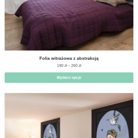
Folia witrażowa z abstrakcją
Zakres
190
zł
–
260
zł
cen:
od
Wybierz opcje
190 zł
Ten
do
produkt
260 zł
ma
wiele
wariantów.
Opcje
można