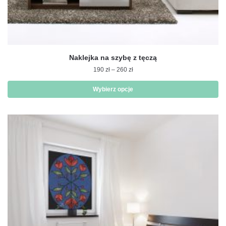
Naklejka na szybę z tęczą
Zakres
190
zł
–
260
zł
cen:
od
Wybierz opcje
190 zł
Ten
do
produkt
260 zł
ma
wiele
wariantów.
Opcje
można
wybrać
na
stronie
produktu