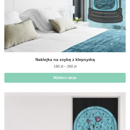
Naklejka na szybę z klepsydrą
Zakres
190
zł
–
260
zł
cen:
od
Wybierz opcje
190 zł
Ten
do
produkt
260 zł
ma
wiele
wariantów.
Opcje
można