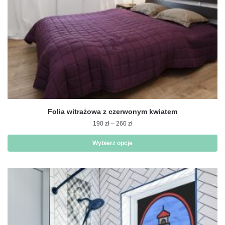
Folia witrażowa z czerwonym kwiatem
Zakres
190
zł
–
260
zł
cen:
od
Wybierz opcje
190 zł
Ten
do
produkt
260 zł
ma
wiele
wariantów.
Opcje