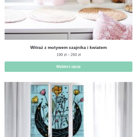
Witraż z motywem czajnika i kwiatem
Zakres
190
zł
–
260
zł
cen:
od
Wybierz opcje
190 zł
Ten
do
produkt
260 zł
ma
wiele
wariantów.
Opcje
można
wybrać
na