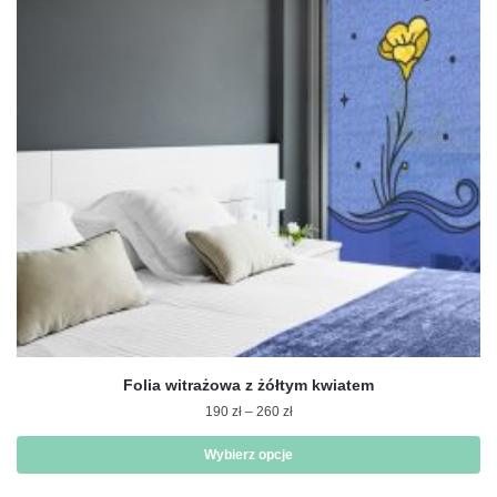
Folia witrażowa z żółtym kwiatem
Zakres
190
zł
–
260
zł
cen:
od
Wybierz opcje
190 zł
Ten
do