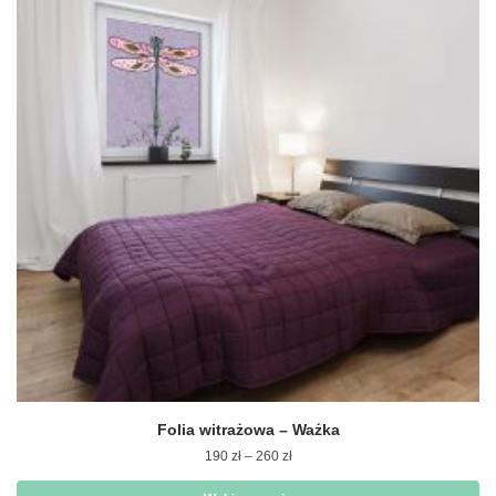
wariantów.
Opcje
można
wybrać
na
stronie
produktu
Folia witrażowa – Ważka
Zakres
190
zł
–
260
zł
cen: