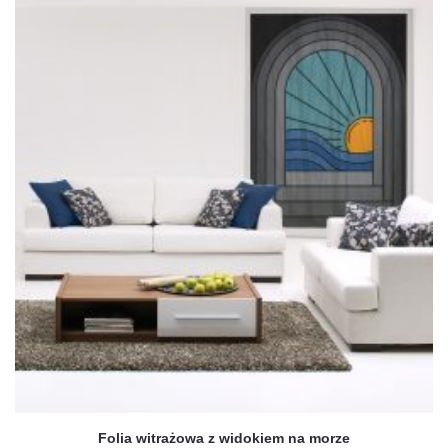
ma
wiele
wariantów.
Opcje
można
wybrać
na
stronie
produktu
Folia witrażowa z widokiem na morze