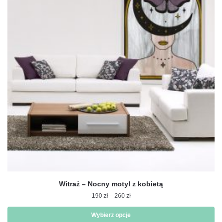
wariantów.
Opcje
można
wybrać
na
stronie
produktu
Witraż – Nocny motyl z kobietą
Zakres
190
zł
–
260
zł
cen:
od
Wybierz opcje