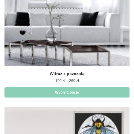
produktu
Witraż z pszczołą
Zakres
190
zł
–
260
zł
cen:
od
Wybierz opcje
190 zł
Ten
do
produkt
260 zł
ma
wiele
wariantów.