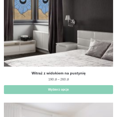
na
stronie
produktu
Witraż z widokiem na pustynię
Zakres
190
zł
–
260
zł
cen:
od
Wybierz opcje
190 zł
Ten
do
produkt
260 zł
ma
wiele