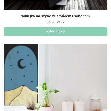
Naklejka na szybę ze słońcem i schodami
Zakres
190
zł
–
260
zł
cen:
od
Wybierz opcje
190 zł
Ten
do
produkt
260 zł
ma
wiele
wariantów.
Opcje
można
wybrać
na
stronie
produktu