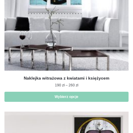
stronie
produktu
Naklejka witrażowa z kwiatami i księżycem
Zakres
190
zł
–
260
zł
cen:
od
Wybierz opcje
190 zł
Ten
do
produkt
260 zł
ma
wiele