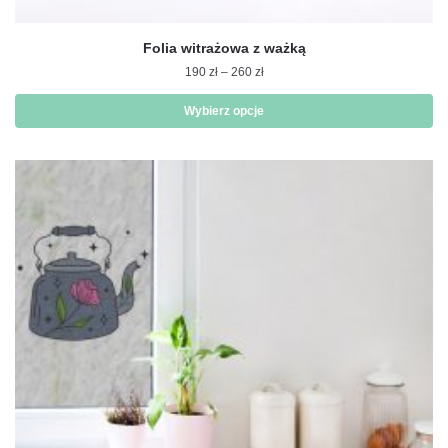
Folia witrażowa z ważką
Zakres
190
zł
–
260
zł
cen:
od
Wybierz opcje
190 zł
Ten
do
produkt
260 zł
ma
wiele
wariantów.
Opcje
można
wybrać
na
stronie
produktu