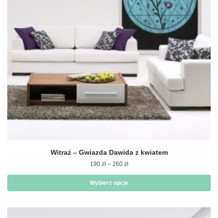
wybrać
na
stronie
produktu
Witraż – Gwiazda Dawida z kwiatem
Zakres
190
zł
–
260
zł
cen:
od
Wybierz opcje
190 zł
Ten
do
produkt
260 zł