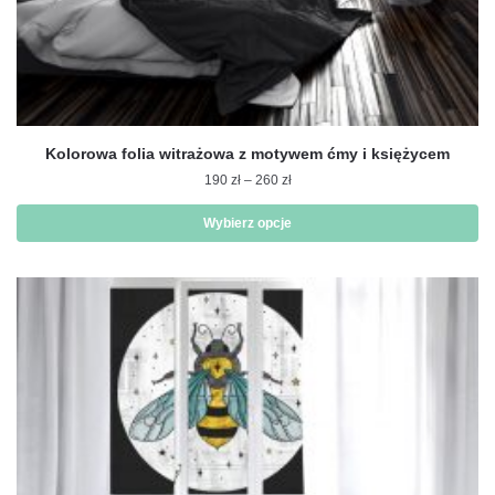
Kolorowa folia witrażowa z motywem ćmy i księżycem
Zakres
190
zł
–
260
zł
cen:
od
Wybierz opcje
190 zł
Ten
do
produkt
260 zł
ma
wiele
wariantów.
Opcje
można
wybrać
na
stronie