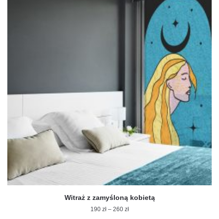
wiele
wariantów.
Opcje
można
wybrać
na
stronie
produktu
Witraż z zamyśloną kobietą
Zakres
190
zł
–
260
zł
cen: