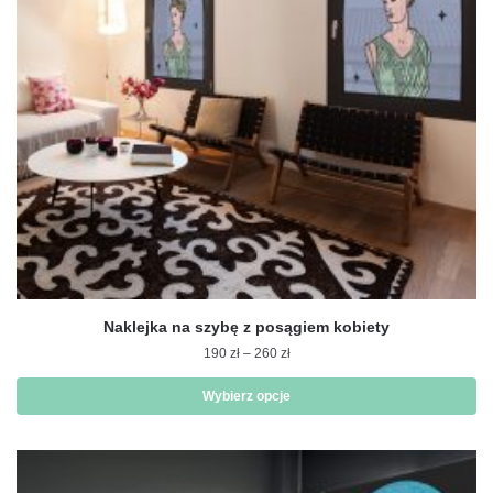
wybrać
na
stronie
produktu
Naklejka na szybę z posągiem kobiety
Zakres
190
zł
–
260
zł
cen:
od
Wybierz opcje
190 zł
Ten
do
produkt
260 zł
ma