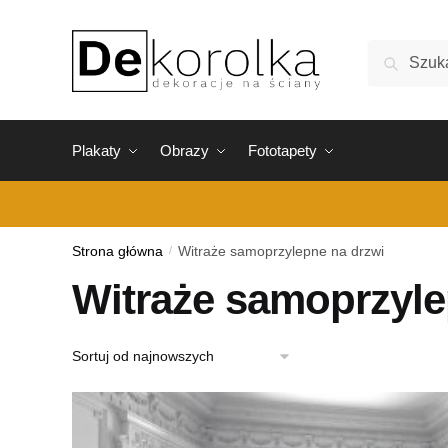
Skip
Skip
to
to
Szukaj:
Szukaj
navigation
content
Plakaty
Obrazy
Fototapety
Strona główna
/
Witraże samoprzylepne na drzwi
Witraże samoprzyle