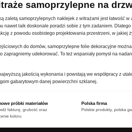
traże samoprzylepne na drzw
ką zaletą samoprzylepnych naklejek z witrażami jest łatwość w
u nawet laik doskonale poradzi sobie z tym zadaniem. Dlatego
akcję z powodu osobistego projektowania przestrzeni, w jakiej 
ejściowych do domów, samoprzylepne folie dekoracyjne można 
ylko zapragniemy udekorować. To też wspaniały pomysł na nadan
 najwyższą jakością wykonania i powstają we współpracy z uta
om gabarytowym danej powierzchni szklanej.
owe próbki materiałów
Polska firma
dź fakturę, grubość oraz
Polskie produkty, polska g
enie koloru