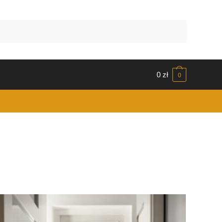
0
zł
0