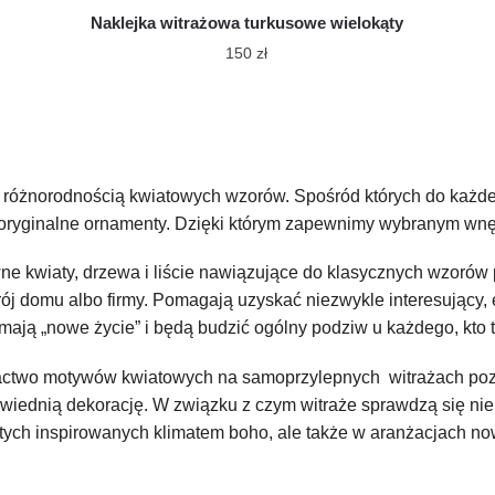
Naklejka witrażowa turkusowe wielokąty
150
zł
 różnorodnością kwiatowych wzorów. Spośród których do każd
 to oryginalne ornamenty. Dzięki którym zapewnimy wybranym wn
ne kwiaty, drzewa i liście nawiązujące do klasycznych wzorów 
ój domu albo firmy. Pomagają uzyskać niezwykle interesujący, e
mają „nowe życie” i będą budzić ogólny podziw u każdego, kto ty
ctwo motywów kwiatowych na samoprzylepnych witrażach pozwa
wiednią dekorację. W związku z czym witraże sprawdzą się nie 
 tych inspirowanych klimatem boho, ale także w aranżacjach no