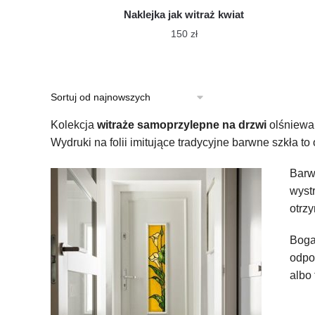
Naklejka jak witraż kwiat
150
zł
Kolekcja
witraże samoprzylepne na drzwi
olśniewa
Wydruki na folii imitujące tradycyjne barwne szkła
Barw
wystr
otrzy
Boga
odpo
albo