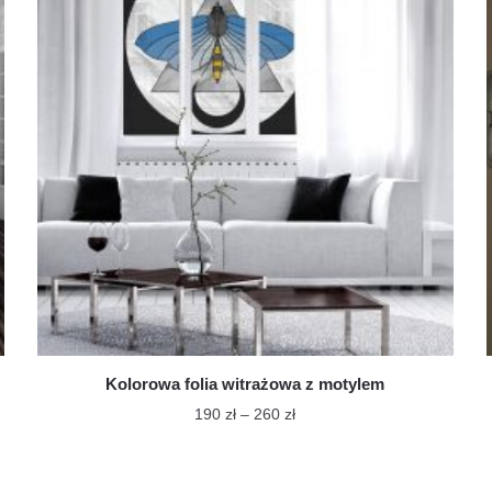
Kolorowa folia witrażowa z motylem
Zakres
190
zł
–
260
zł
cen:
Ten
od
produkt
190 zł