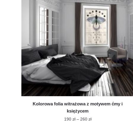
Kolorowa folia witrażowa z motywem ćmy i
księżycem
Zakres
190
zł
–
260
zł
cen:
Ten
od