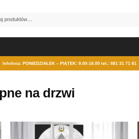
Infolinia: PONIEDZIAŁEK – PIĄTEK: 9.00-16.00
tel.: 881 31 71 81
pne na drzwi