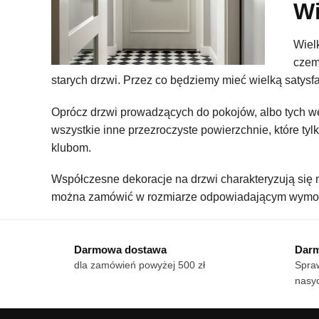
Wi
Wiel
czem
starych drzwi. Przez co będziemy mieć wielką satysf
Oprócz drzwi prowadzących do pokojów, albo tych w
wszystkie inne przezroczyste powierzchnie, które t
klubom.
Współczesne dekoracje na drzwi charakteryzują się
można zamówić w rozmiarze odpowiadającym wymog
Darmowa dostawa
Darm
dla zamówień powyżej 500 zł
Spraw
nasyc