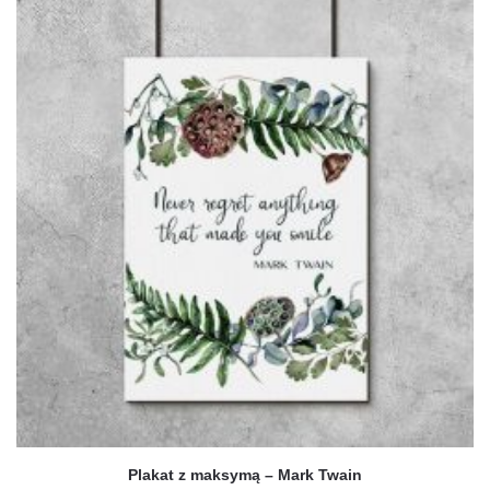
ma
wiele
wariantów.
Opcje
można
wybrać
na
stronie
produktu
Plakat z maksymą – Mark Twain