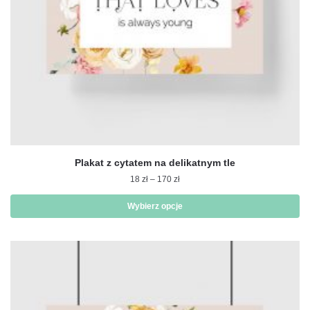
produktu
Plakat z cytatem na delikatnym tle
Zakres
18
zł
–
170
zł
cen:
od
Wybierz opcje
18 zł
Ten
do
produkt
170 zł
ma
wiele
wariantów.