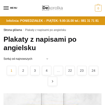
Skip
Skip
to
to
MENU
0
navigation
content
Infolinia: PONIEDZIAŁEK – PIĄTEK: 9.00-16.00
tel.: 881 31 71 81
Strona główna
/
Plakaty z napisami po angielsku
Plakaty z napisami po
angielsku
1
2
3
4
…
22
23
24