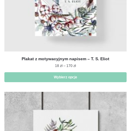
Plakat z motywacyjnym napisem – T. S. Eliot
Zakres
18
zł
–
170
zł
cen:
od
Wybierz opcje
18 zł
Ten
do
produkt
170 zł
ma
wiele
wariantów.
Opcje
można