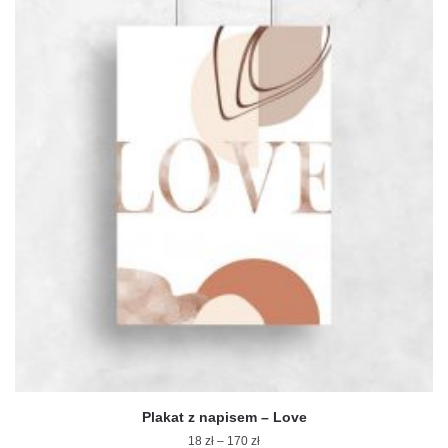
ma
wiele
wariantów.
Opcje
można
wybrać
na
stronie
produktu
Plakat z napisem – Love
Zakres
18
zł
–
170
zł