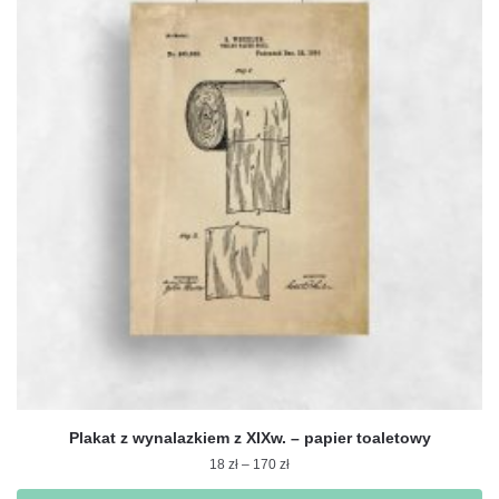
Plakat z wynalazkiem z XIXw. – papier toaletowy
Zakres
18
zł
–
170
zł
cen: