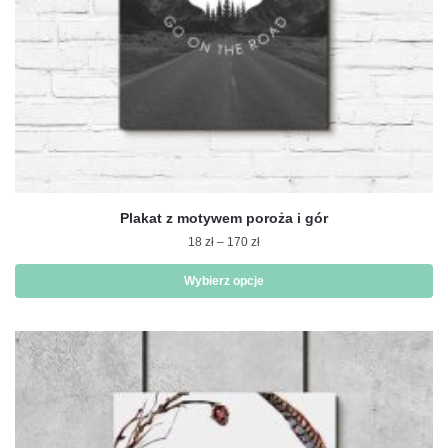
Plakat z motywem poroża i gór
Zakres
18
zł
–
170
zł
cen:
od
Wybierz opcje
18 zł
Ten
do
produkt
170 zł
ma
wiele
wariantów.
Opcje