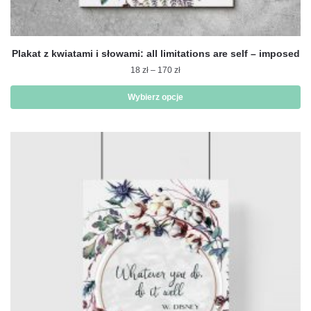
Plakat z kwiatami i słowami: all limitations are self – imposed
Zakres
18
zł
–
170
zł
cen:
od
Wybierz opcje
18 zł
Ten
do
produkt
170 zł
ma
wiele
wariantów.
Opcje
można
wybrać
na
stronie
produktu