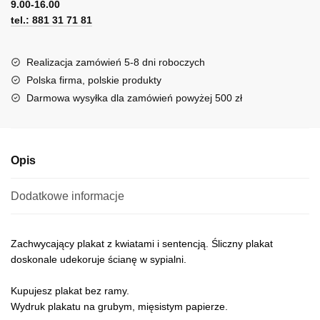
sentencją
9.00-16.00
e
tel.: 881 31 71 81
r
n
a
Realizacja zamówień 5-8 dni roboczych
t
Polska firma, polskie produkty
i
Darmowa wysyłka dla zamówień powyżej 500 zł
v
e
:
Opis
Dodatkowe informacje
Zachwycający plakat z kwiatami i sentencją. Śliczny plakat
doskonale udekoruje ścianę w sypialni.
Kupujesz plakat bez ramy.
Wydruk plakatu na grubym, mięsistym papierze.