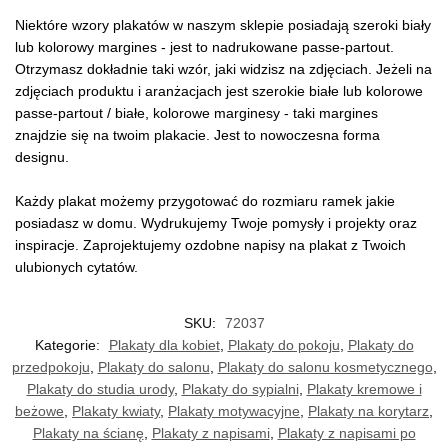
Niektóre wzory plakatów w naszym sklepie posiadają szeroki biały
lub kolorowy margines - jest to nadrukowane passe-partout.
Otrzymasz dokładnie taki wzór, jaki widzisz na zdjęciach. Jeżeli na
zdjęciach produktu i aranżacjach jest szerokie białe lub kolorowe
passe-partout / białe, kolorowe marginesy - taki margines
znajdzie się na twoim plakacie. Jest to nowoczesna forma
designu.
Każdy plakat możemy przygotować do rozmiaru ramek jakie
posiadasz w domu. Wydrukujemy Twoje pomysły i projekty oraz
inspiracje. Zaprojektujemy ozdobne napisy na plakat z Twoich
ulubionych cytatów.
SKU:
72037
Kategorie:
Plakaty dla kobiet
,
Plakaty do pokoju
,
Plakaty do
przedpokoju
,
Plakaty do salonu
,
Plakaty do salonu kosmetycznego
,
Plakaty do studia urody
,
Plakaty do sypialni
,
Plakaty kremowe i
beżowe
,
Plakaty kwiaty
,
Plakaty motywacyjne
,
Plakaty na korytarz
,
Plakaty na ścianę
,
Plakaty z napisami
,
Plakaty z napisami po