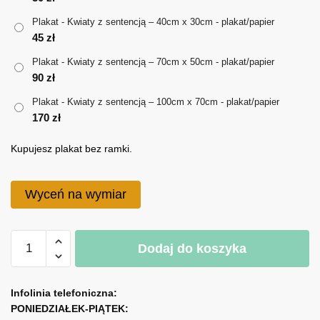
do
Plakat - Kwiaty z sentencją – 40cm x 30cm - plakat/papier
170 zł
45
zł
Plakat - Kwiaty z sentencją – 70cm x 50cm - plakat/papier
90
zł
Plakat - Kwiaty z sentencją – 100cm x 70cm - plakat/papier
170
zł
Kupujesz plakat bez ramki.
Wyceń na wymiar
ilość
Dodaj do koszyka
Plakat
-
A
Kwiaty
l
Infolinia telefoniczna:
z
PONIEDZIAŁEK-PIĄTEK:
t