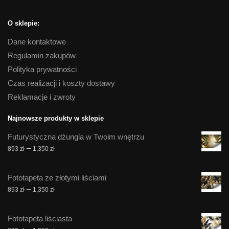
O sklepie:
Dane kontaktowe
Regulamin zakupów
Polityka prywatności
Czas realizacji i koszty dostawy
Reklamacje i zwroty
Najnowsze produkty w sklepie
Futurystyczna dżungla w Twoim wnętrzu
Zakres
–
893
zł
1,350
zł
cen:
od
Fototapeta ze złotymi liściami
893 zł
Zakres
–
893
zł
1,350
zł
do
cen:
1,350 zł
od
Fototapeta liściasta
893 zł