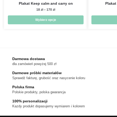
Plakat Keep calm and carry on
Plakat
Zakres
18
zł
–
170
zł
cen:
od
Wybierz opcje
18 zł
Ten
do
produkt
170 zł
ma
wiele
wariantów.
Darmowa dostawa
Opcje
dla zamówień powyżej 500 zł
można
wybrać
Darmowe próbki materiałów
na
Sprawdź fakturę, grubość oraz nasycenie koloru
stronie
Polska firma
produktu
Polskie produkty, polska gwarancja
100% personalizacji
Kazdy produkt dopasujemy wymiarem i kolorem