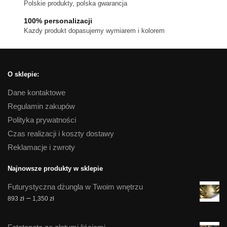
Polskie produkty, polska gwarancja
produktu
100% personalizacji
Kazdy produkt dopasujemy wymiarem i kolorem
O sklepie:
Dane kontaktowe
Regulamin zakupów
Polityka prywatności
Czas realizacji i koszty dostawy
Reklamacje i zwroty
Najnowsze produkty w sklepie
Futurystyczna dżungla w Twoim wnętrzu
Zakres
–
893
zł
1,350
zł
cen:
od