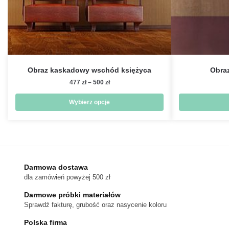
Obraz kaskadowy wschód księżyca
Obra
Zakres
477
zł
–
500
zł
cen:
od
Wybierz opcje
477 zł
Ten
do
produkt
500 zł
ma
wiele
wariantów.
Darmowa dostawa
dla zamówień powyżej 500 zł
Opcje
można
Darmowe próbki materiałów
wybrać
Sprawdź fakturę, grubość oraz nasycenie koloru
na
Polska firma
stronie