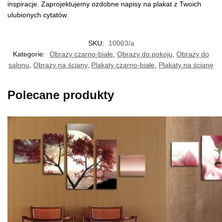
inspiracje. Zaprojektujemy ozdobne napisy na plakat z Twoich
ulubionych cytatów.
SKU:
10003/a
Kategorie:
Obrazy czarno-białe
,
Obrazy do pokoju
,
Obrazy do
salonu
,
Obrazy na ściany
,
Plakaty czarno-białe
,
Plakaty na ścianę
Polecane produkty