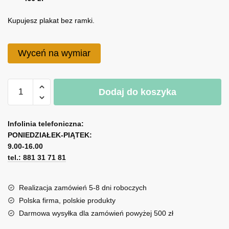
do
Kupujesz plakat bez ramki.
460 zł
Wyceń na wymiar
ilość
Dodaj do koszyka
Obraz
dyptyk
A
oczy
l
Infolinia telefoniczna:
kobiety
PONIEDZIAŁEK-PIĄTEK:
t
9.00-16.00
e
tel.: 881 31 71 81
r
n
a
Realizacja zamówień 5-8 dni roboczych
t
Polska firma, polskie produkty
i
Darmowa wysyłka dla zamówień powyżej 500 zł
v