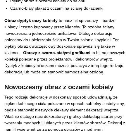
Piękny obraz z oczami kobiety do salonu
Czarno-biały plakat z oczami na ścianę do łazienki
Obraz dyptyk oczy kobiety
to nasz hit sprzedaży – bardzo
lubiany i często kupowany przez klientów. To ozdoba ściany
nowoczesna a jednocześnie unikatowa. Dlatego dekorację
polecamy do upiększania ścian w Twoim salonie i sypialni. Ten
piękny obraz dwuczęściowy doskonale sprawdzi się także w
łazience.
Obrazy z czarno-białymi grafikami
to hit najnowszych
kolekcji polecane przez projektantów i dekoratorów wnętrz.
Dyptyk z kobiecymi oczami możesz połączyć z inną tego rodzaju
dekoracją lub może on stanowić samodzielna ozdobę.
Nowoczesny obraz z oczami kobiety
Tego rodzaju dekoracje w doskonały sposób udowadniają, że
piękno kobiecego ciała pokazane w sposób subtelny i estetyczny,
będzie stanowić niezwykle ciekawy element dekoracji wnętrza.
Właśnie dlatego nasi dekoratorzy i graficy dokładają starań przy
tworzeniu modnych i lubianych przez klientów obrazów. Dekoruj z
nami Twoje wnętrze za pomocą obrazów z modnymi i