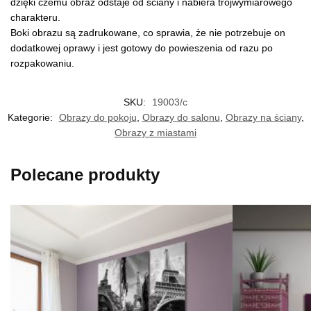
dzięki czemu obraz odstaje od ściany i nabiera trójwymiarowego
charakteru.
Boki obrazu są zadrukowane, co sprawia, że nie potrzebuje on
dodatkowej oprawy i jest gotowy do powieszenia od razu po
rozpakowaniu.
SKU:
19003/c
Kategorie:
Obrazy do pokoju
,
Obrazy do salonu
,
Obrazy na ściany
,
Obrazy z miastami
Polecane produkty