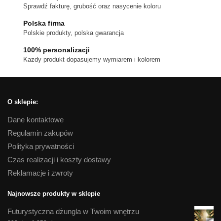
wybrać
Sprawdź fakturę, grubość oraz nasycenie koloru
na
Polska firma
stronie
Polskie produkty, polska gwarancja
produktu
100% personalizacji
Kazdy produkt dopasujemy wymiarem i kolorem
O sklepie:
Dane kontaktowe
Regulamin zakupów
Polityka prywatności
Czas realizacji i koszty dostawy
Reklamacje i zwroty
Najnowsze produkty w sklepie
Futurystyczna dżungla w Twoim wnętrzu