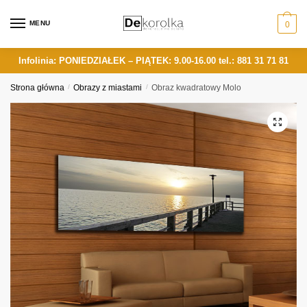
Skip
Skip
to
to
MENU
0
navigation
content
Infolinia: PONIEDZIAŁEK – PIĄTEK: 9.00-16.00
tel.: 881 31 71 81
Strona główna
/
Obrazy z miastami
/
Obraz kwadratowy Molo