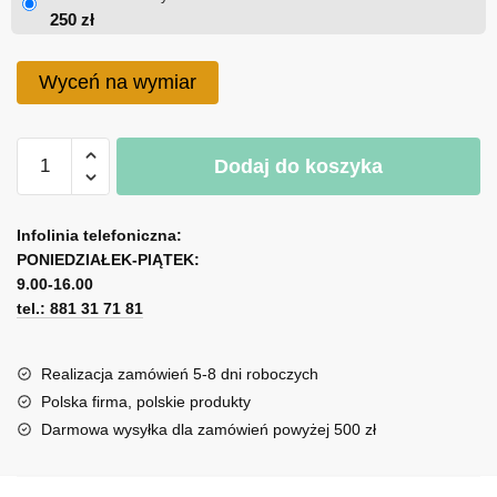
250
zł
Wyceń na wymiar
ilość
Dodaj do koszyka
Obraz
kwadratowy
A
Molo
l
Infolinia telefoniczna:
PONIEDZIAŁEK-PIĄTEK:
t
9.00-16.00
e
tel.: 881 31 71 81
r
n
a
Realizacja zamówień 5-8 dni roboczych
t
Polska firma, polskie produkty
i
Darmowa wysyłka dla zamówień powyżej 500 zł
v
e