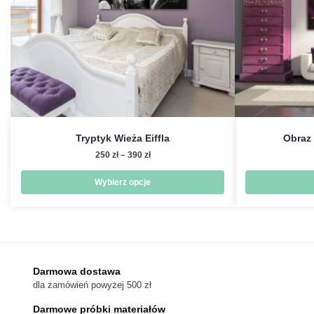
Tryptyk Wieża Eiffla
Obraz
Zakres
250
zł
–
390
zł
cen:
od
Wybierz opcje
250 zł
Ten
do
produkt
390 zł
ma
wiele
wariantów.
Darmowa dostawa
dla zamówień powyżej 500 zł
Opcje
można
Darmowe próbki materiałów