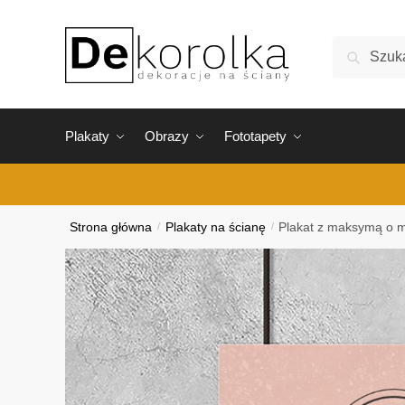
Skip
Skip
to
to
Szukaj:
Szukaj
navigation
content
Plakaty
Obrazy
Fototapety
Strona główna
/
Plakaty na ścianę
/
Plakat z maksymą o 