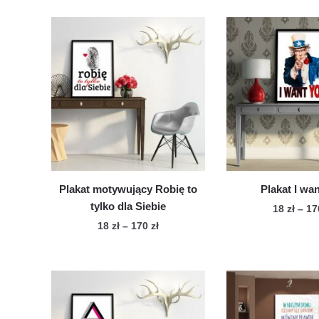
Plakat motywujący Robię to
Plakat I wa
tylko dla Siebie
18
zł
–
1
Zakres
18
zł
–
170
zł
Te
cen:
Ten
pro
od
produkt
ma
18 zł
ma
wie
do
wiele
170 zł
war