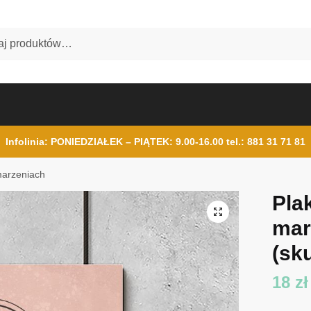
Infolinia: PONIEDZIAŁEK – PIĄTEK: 9.00-16.00
tel.: 881 31 71 81
marzeniach
Pla
mar
(sku
18
zł