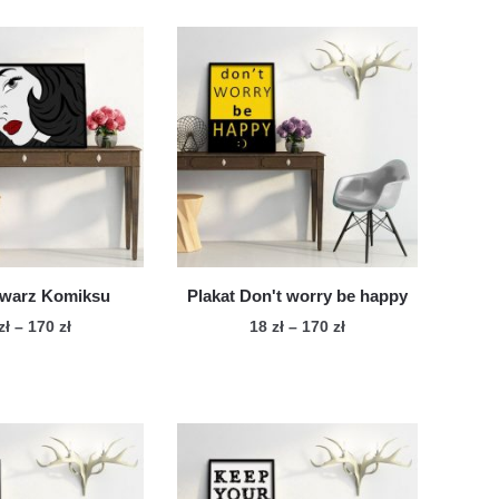
Twarz Komiksu
Plakat Don't worry be happy
Zakres
Zakres
zł
–
170
zł
18
zł
–
170
zł
cen:
cen:
Ten
Ten
od
od
produkt
produkt
18 zł
18 zł
ma
ma
do
do
wiele
170 zł
wiele
170 zł
wariantów.
wariantów.