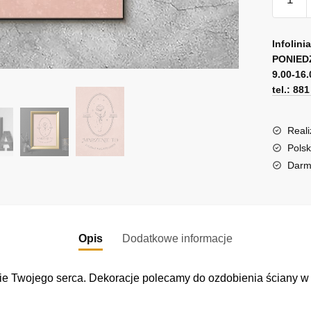
Plakat
z
A
maksy
l
Infolini
o
PONIED
t
9.00-16.
marzen
e
tel.: 88
r
n
a
Reali
t
Polsk
i
Darm
v
e
:
Opis
Dodatkowe informacje
nie Twojego serca. Dekoracje polecamy do ozdobienia ściany w 