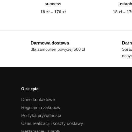
success
ustac
Zakres
18
zł
–
170
zł
18
zł
–
1
cen:
Ten
Te
od
produkt
pro
18 zł
ma
ma
do
Darmowa dostawa
Darm
wiele
170 zł
wie
dla zamówień powyżej 500 zł
Spraw
wariantów.
war
nasyc
Opcje
Op
można
mo
wybrać
wy
na
na
stronie
str
O sklepie:
produktu
pro
Dane kontaktowe
Regulamin zakupów
Polityka prywatności
Czas realizacji i koszty dostawy
Reklamacje i zwroty