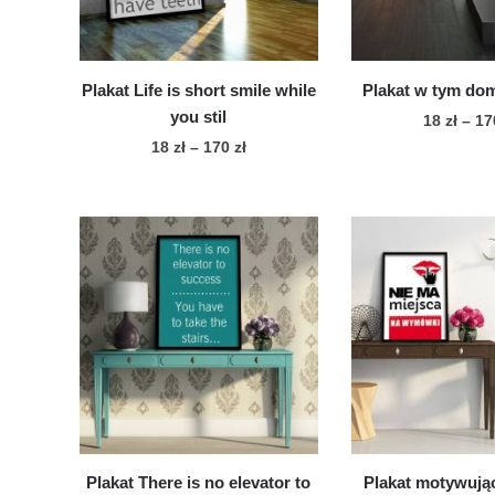
na
na
stronie
str
produktu
pro
Plakat Life is short smile while
Plakat w tym do
you stil
18
zł
–
1
Zakres
18
zł
–
170
zł
Te
cen:
Ten
pro
od
produkt
ma
18 zł
ma
wie
do
wiele
170 zł
war
wariantów.
Op
Opcje
mo
można
wy
wybrać
na
na
str
stronie
pro
produktu
Plakat There is no elevator to
Plakat motywując