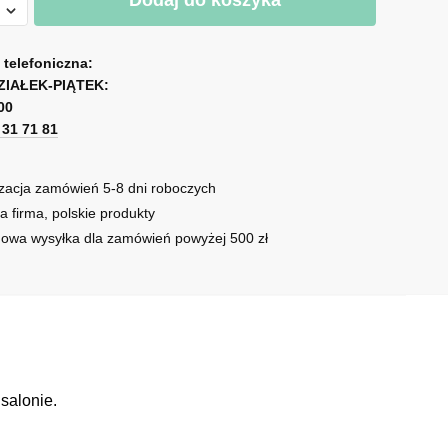
Dodaj do koszyka
mą
a telefoniczna:
ZIAŁEK-PIĄTEK:
00
iach
1 31 71 81
zacja zamówień 5-8 dni roboczych
a firma, polskie produkty
owa wysyłka dla zamówień powyżej 500 zł
salonie.