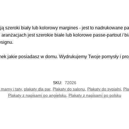
 szeroki biały lub kolorowy margines - jest to nadrukowane pas
i aranżacjach jest szerokie białe lub kolorowe passe-partout / b
esignu.
k jakie posiadasz w domu. Wydrukujemy Twoje pomysły i proje
SKU:
72026
 mamy i taty
,
plakaty dla par
,
Plakaty do salonu
,
Plakaty do sypialni
,
Pla
Plakaty z napisami po angielsku
,
Plakaty z napisami po polsku