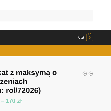
0
zł
0
kat z maksymą o
zeniach
: rol/72026)
Zakres
–
170
zł
cen: