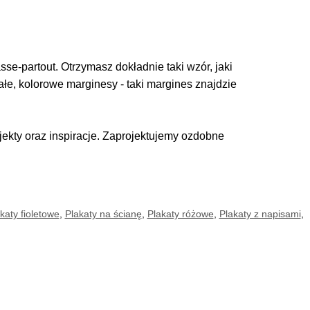
se-partout. Otrzymasz dokładnie taki wzór, jaki
iałe, kolorowe marginesy - taki margines znajdzie
kty oraz inspiracje. Zaprojektujemy ozdobne
katy fioletowe
,
Plakaty na ścianę
,
Plakaty różowe
,
Plakaty z napisami
,