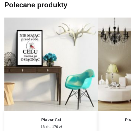
Polecane produkty
Plakat Cel
Pl
Zakres
18
zł
–
170
zł