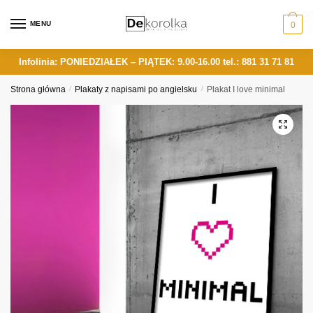
Skip
Skip
to
to
MENU
0
navigation
content
Infolinia: PONIEDZIAŁEK – PIĄTEK: 9.00-16.00
tel.: 881 31 71 81
Strona główna
/
Plakaty z napisami po angielsku
/
Plakat I love minimal