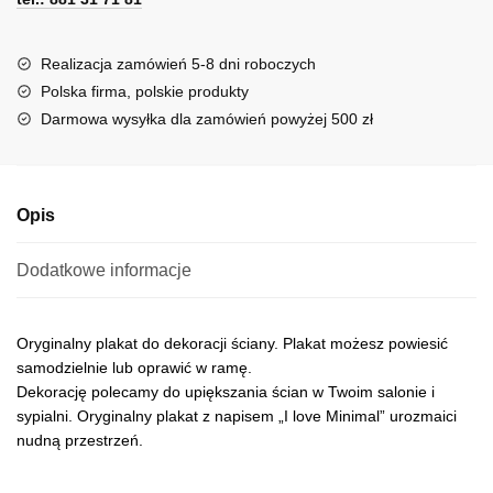
r
n
a
Realizacja zamówień 5-8 dni roboczych
t
Polska firma, polskie produkty
i
Darmowa wysyłka dla zamówień powyżej 500 zł
v
e
:
Opis
Dodatkowe informacje
Oryginalny plakat do dekoracji ściany. Plakat możesz powiesić
samodzielnie lub oprawić w ramę.
Dekorację polecamy do upiększania ścian w Twoim salonie i
sypialni. Oryginalny plakat z napisem „I love Minimal” urozmaici
nudną przestrzeń.