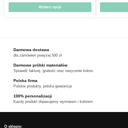
cen:
od
Wybierz opcje
18 zł
Ten
do
produkt
170 zł
ma
wiele
wariantów.
Darmowa dostawa
Opcje
dla zamówień powyżej 500 zł
można
wybrać
Darmowe próbki materiałów
na
Sprawdź fakturę, grubość oraz nasycenie koloru
stronie
Polska firma
produktu
Polskie produkty, polska gwarancja
100% personalizacji
Kazdy produkt dopasujemy wymiarem i kolorem
O sklepie: