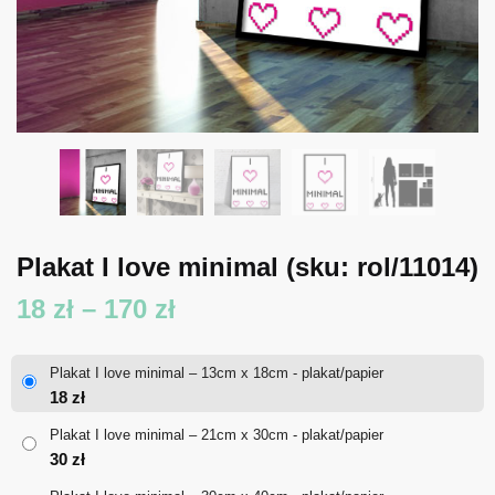
Plakat I love minimal
(sku: rol/11014)
Zakres
18
zł
–
170
zł
cen:
Plakat I love minimal – 13cm x 18cm - plakat/papier
od
18
zł
18 zł
Plakat I love minimal – 21cm x 30cm - plakat/papier
30
zł
do