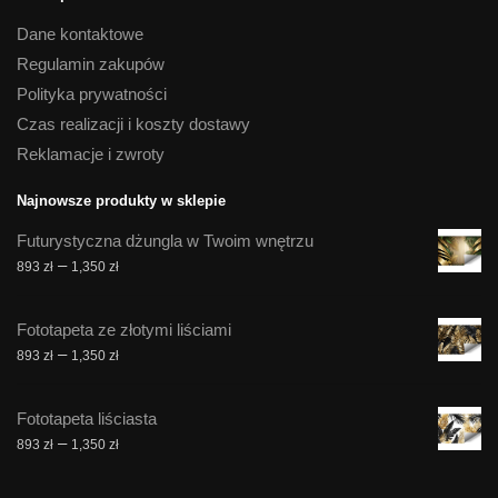
Dane kontaktowe
Regulamin zakupów
Polityka prywatności
Czas realizacji i koszty dostawy
Reklamacje i zwroty
Najnowsze produkty w sklepie
Futurystyczna dżungla w Twoim wnętrzu
Zakres
–
893
zł
1,350
zł
cen:
od
Fototapeta ze złotymi liściami
893 zł
Zakres
–
893
zł
1,350
zł
do
cen:
1,350 zł
od
Fototapeta liściasta
893 zł
Zakres
–
893
zł
1,350
zł
do
cen:
1,350 zł
od