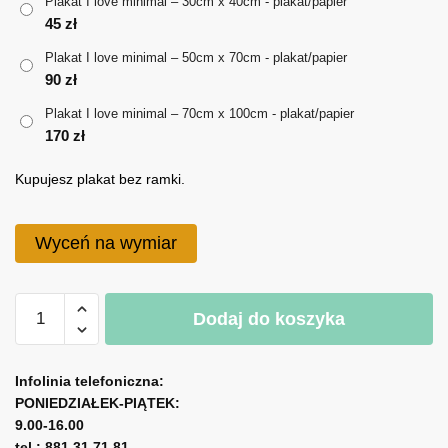
Plakat I love minimal – 30cm x 40cm - plakat/papier
170 zł
45
zł
Plakat I love minimal – 50cm x 70cm - plakat/papier
90
zł
Plakat I love minimal – 70cm x 100cm - plakat/papier
170
zł
Kupujesz plakat bez ramki.
Wyceń na wymiar
ilość
Dodaj do koszyka
Plakat
I
A
love
l
Infolinia telefoniczna:
minimal
PONIEDZIAŁEK-PIĄTEK:
t
9.00-16.00
e
tel.: 881 31 71 81