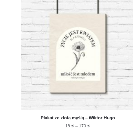
ma
do
wiele
170 zł
wariantów.
Opcje
można
wybrać
na
stronie
produktu
Plakat ze złotą myślą – Wiktor Hugo
Zakres
18
zł
–
170
zł
cen: