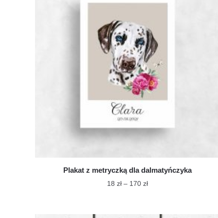
Plakat z metryczką dla dalmatyńczyka
Zakres
18
zł
–
170
zł
cen:
Ten
od
produkt
18 zł