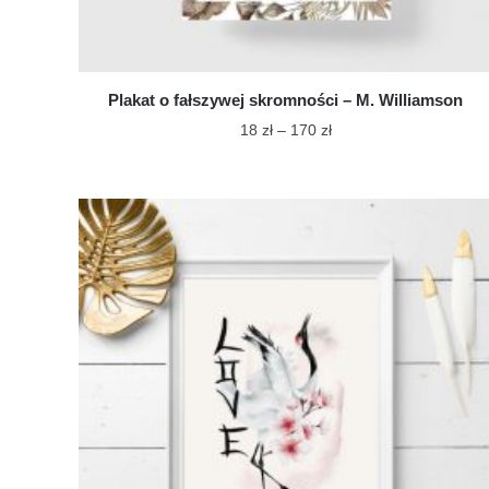
Plakat o fałszywej skromności – M. Williamson
Zakres
18
zł
–
170
zł
cen:
Ten
od
produkt
18 zł
ma
do
wiele
170 zł
wariantów.
Opcje
można
wybrać
na
stronie
produktu