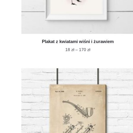
Plakat z kwiatami wiśni i żurawiem
Zakres
18
zł
–
170
zł
cen:
Ten
od
produkt
18 zł
ma
do
wiele
170 zł
wariantów.
Opcje
można
wybrać
na
stronie