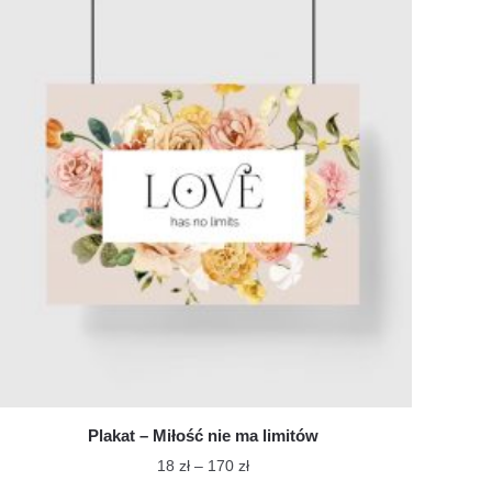
ma
do
wiele
170 zł
wariantów.
Opcje
można
wybrać
na
stronie
produktu
Plakat – Miłość nie ma limitów
Zakres
18
zł
–
170
zł
cen: