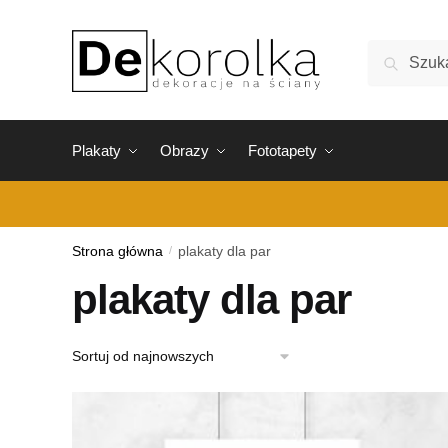
Skip
Skip
to
to
Szukaj:
Szukaj
navigation
content
Plakaty
Obrazy
Fototapety
Strona główna
/
plakaty dla par
plakaty dla par