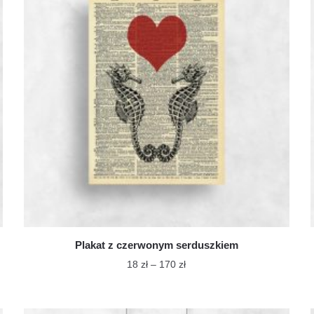
Plakat z czerwonym serduszkiem
Zakres
18
zł
–
170
zł
cen:
Ten
od
produkt
18 zł