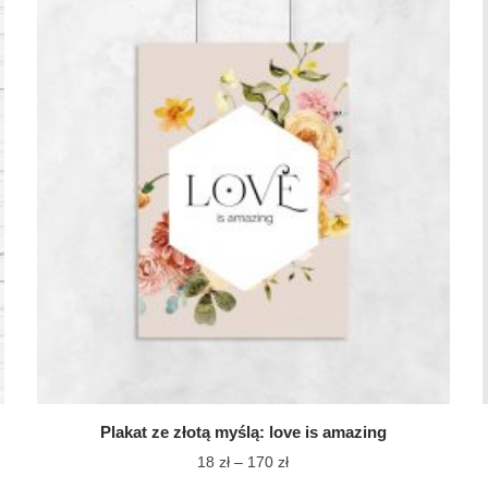
ma
do
wiele
170 zł
wariantów.
Opcje
można
wybrać
na
stronie
produktu
Plakat ze złotą myślą: love is amazing
Zakres
18
zł
–
170
zł
cen: