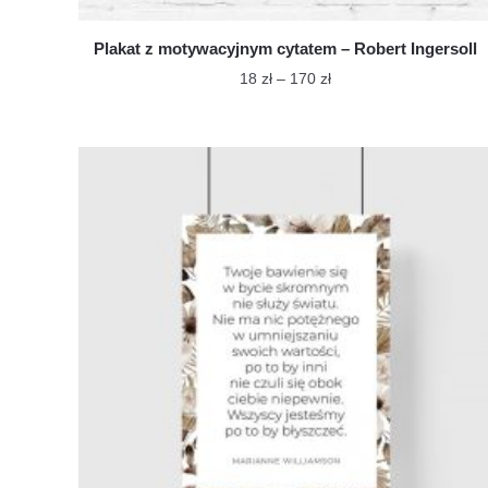
Plakat z motywacyjnym cytatem – Robert Ingersoll
Zakres
18
zł
–
170
zł
cen:
Ten
od
produkt
18 zł
ma
do
wiele
170 zł
wariantów.
Opcje
można
wybrać
na
stronie
produktu