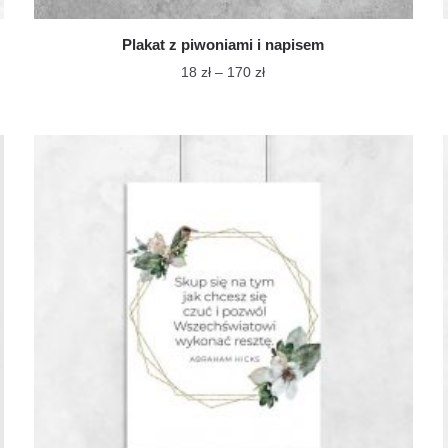
Plakat z piwoniami i napisem
Zakres
18
zł
–
170
zł
cen:
Ten
od
produkt
18 zł
ma
do
wiele
170 zł
wariantów.
Opcje
można
wybrać
na
stronie
produktu