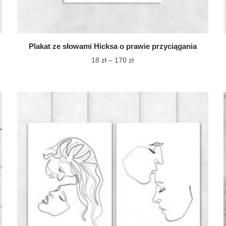
Plakat ze słowami Hicksa o prawie przyciągania
Zakres
18
zł
–
170
zł
cen:
Ten
od
produkt
18 zł
ma
do
wiele
170 zł
wariantów.
Opcje
można
wybrać
na
stronie
produktu