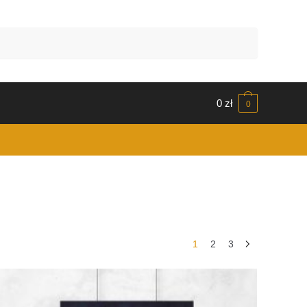
0
zł
0
1
2
3