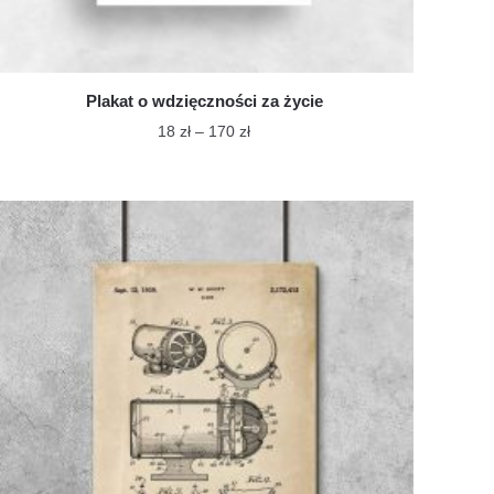
Plakat o wdzięczności za życie
Zakres
18
zł
–
170
zł
cen:
Ten
od
produkt
18 zł
ma
do
wiele
170 zł
wariantów.
Opcje
można
wybrać
na
stronie
produktu