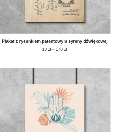
Plakat z rysunkiem patentowym syreny dźwiękowej
Zakres
18
zł
–
170
zł
cen:
Ten
od
produkt
18 zł
ma
do
wiele
170 zł
wariantów.
Opcje
można
wybrać
na
stronie