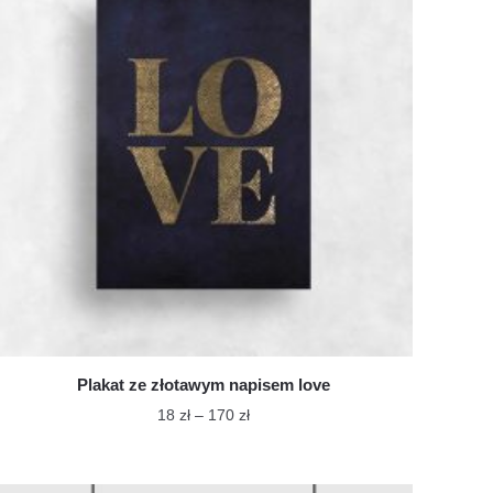
Plakat ze złotawym napisem love
Zakres
18
zł
–
170
zł
cen:
Ten
od
produkt
18 zł