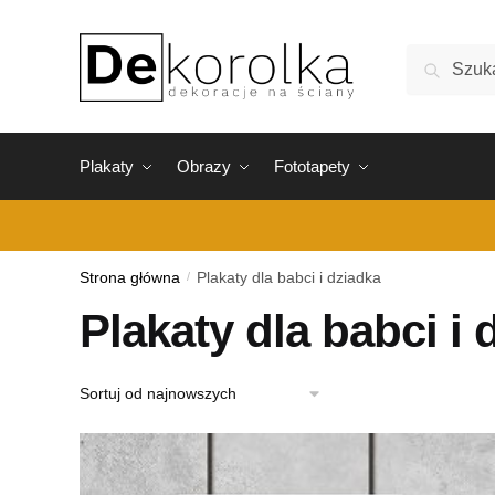
Skip
Skip
to
to
Szukaj:
Szukaj
navigation
content
Plakaty
Obrazy
Fototapety
Strona główna
/
Plakaty dla babci i dziadka
Plakaty dla babci i 