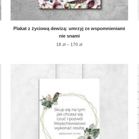
Plakat z życiową dewizą: umrzyj ze wspomnieniami
nie snami
Zakres
18
zł
–
170
zł
cen:
Ten
od
produkt
18 zł
ma
do
wiele
170 zł
wariantów.
Opcje
można
wybrać
na
stronie
produktu