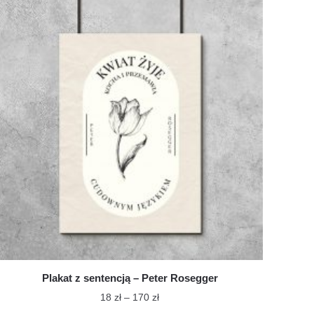
ma
do
wiele
170 zł
wariantów.
Opcje
można
wybrać
na
stronie
produktu
Plakat z sentencją – Peter Rosegger
Zakres
18
zł
–
170
zł
cen: