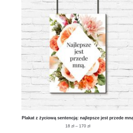
ma
do
wiele
170 zł
wariantów.
Opcje
można
wybrać
na
stronie
produktu
Plakat z życiową sentencją: najlepsze jest przede mn
Zakres
18
zł
–
170
zł
cen: