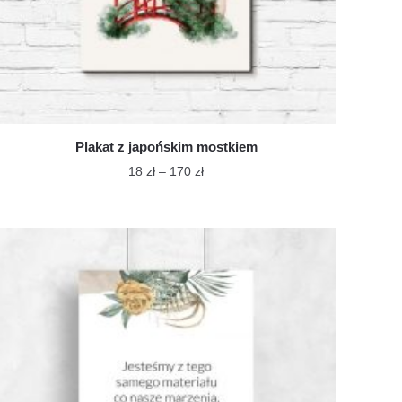
Plakat z japońskim mostkiem
Zakres
18
zł
–
170
zł
cen:
Ten
od
produkt
18 zł
ma
do
wiele
170 zł
wariantów.
Opcje
można
wybrać
na