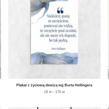
Plakat z życiową dewizą wg Burta Hellingera
Zakres
18
zł
–
170
zł
cen:
Ten
od
produkt
18 zł