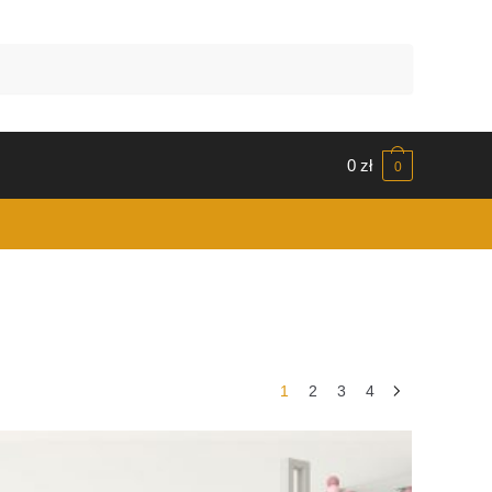
0
zł
0
1
2
3
4