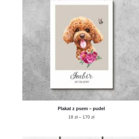
Plakat z psem – pudel
Zakres
18
zł
–
170
zł
cen:
Ten
od
produkt
18 zł