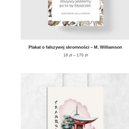
Plakat o fałszywej skromności – M. Williamson
Zakres
18
zł
–
170
zł
cen:
Ten
od
produkt
18 zł
ma
do
wiele
170 zł
wariantów.
Opcje
można
wybrać
na