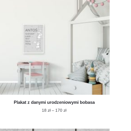
Plakat z danymi urodzeniowymi bobasa
Zakres
18
zł
–
170
zł
cen:
Ten
od
produkt
18 zł