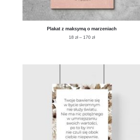
Plakat z maksymą o marzeniach
Zakres
18
zł
–
170
zł
cen:
Ten
od
produkt
18 zł
ma
do
wiele
170 zł
wariantów.
Opcje
można
wybrać
na
stronie
produktu