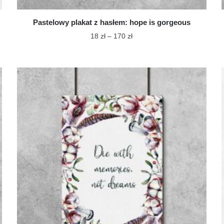
Pastelowy plakat z hasłem: hope is gorgeous
Zakres
18
zł
–
170
zł
cen:
Ten
od
produkt
18 zł
ma
do
wiele
170 zł
wariantów.
Opcje
można
wybrać
na
stronie
produktu