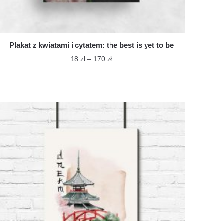
Plakat z kwiatami i cytatem: the best is yet to be
Zakres
18
zł
–
170
zł
cen:
Ten
od
produkt
18 zł
ma
do
wiele
170 zł
wariantów.
Opcje
można
wybrać
na
stronie
produktu