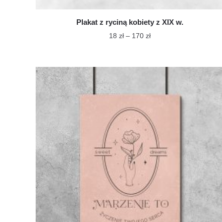
Plakat z ryciną kobiety z XIX w.
Zakres
18
zł
–
170
zł
cen:
Ten
od
produkt
18 zł
ma
do
wiele
170 zł
wariantów.
Opcje
można
wybrać
na
stronie
produktu