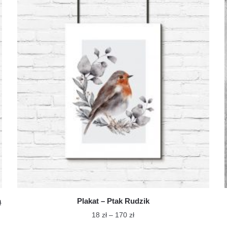
ma
do
wiele
170 zł
wariantów.
Opcje
można
wybrać
na
stronie
produktu
ą
Plakat – Ptak Rudzik
Zakres
18
zł
–
170
zł
cen: