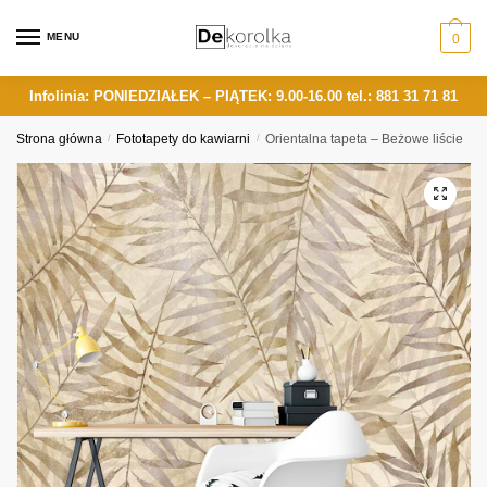
Skip
Skip
to
to
MENU
0
navigation
content
Infolinia: PONIEDZIAŁEK – PIĄTEK: 9.00-16.00
tel.: 881 31 71 81
Strona główna
/
Fototapety do kawiarni
/
Orientalna tapeta – Beżowe liście