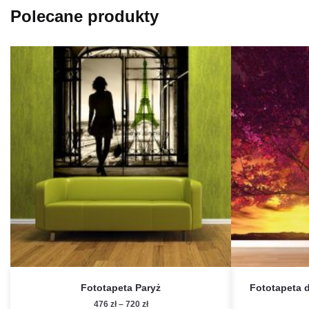
Polecane produkty
Fototapeta Paryż
Fototapeta 
Zakres
476
zł
–
720
zł