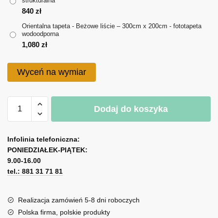
strukturalna
do
840
zł
1,080 zł
Orientalna tapeta - Beżowe liście – 300cm x 200cm - fototapeta
wodoodporna
1,080
zł
Wyceń na wymiar
ilość
Dodaj do koszyka
Orientalna
tapeta
A
-
l
Infolinia telefoniczna:
Beżowe
PONIEDZIAŁEK-PIĄTEK:
t
liście
9.00-16.00
e
tel.: 881 31 71 81
r
n
a
Realizacja zamówień 5-8 dni roboczych
t
Polska firma, polskie produkty