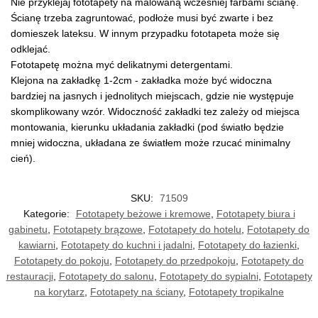
Nie przyklejaj fototapety na malowaną wcześniej farbami ścianę.
Ścianę trzeba zagruntować, podłoże musi być zwarte i bez
domieszek lateksu. W innym przypadku fototapeta może się
odklejać.
Fototapetę można myć delikatnymi detergentami.
Klejona na zakładkę 1-2cm - zakładka może być widoczna
bardziej na jasnych i jednolitych miejscach, gdzie nie występuje
skomplikowany wzór. Widoczność zakładki tez zależy od miejsca
montowania, kierunku układania zakładki (pod światło będzie
mniej widoczna, układana ze światłem może rzucać minimalny
cień).
SKU:
71509
Kategorie:
Fototapety beżowe i kremowe
,
Fototapety biura i
gabinetu
,
Fototapety brązowe
,
Fototapety do hotelu
,
Fototapety do
kawiarni
,
Fototapety do kuchni i jadalni
,
Fototapety do łazienki
,
Fototapety do pokoju
,
Fototapety do przedpokoju
,
Fototapety do
restauracji
,
Fototapety do salonu
,
Fototapety do sypialni
,
Fototapety
na korytarz
,
Fototapety na ściany
,
Fototapety tropikalne