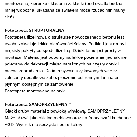
montowania, kierunku układania zakładki (pod światło będzie
mniej widoczna, układana ze światłem może rzucać minimalny
cień).
Fototapeta STRUKTURALNA
Fototapeta flizelinowa o strukturze nowoczesnego betonu jest
trwała, zniweluje lekkie nierówności ściany. Podkład jest gruby i
mięsisty pokryty od spodu flizeliną. Dzięki temu jest prosty w
montażu. Materiał jest odporny na lekkie pocieranie, jednak nie
polecamy do dekoracji miejsc narażonych na częsty dotyk i
mocne zabrudzenia. Do intensywnie użytkowanych wnętrz
zalecamy dodatkowe zabezpieczenie ochronnym laminatem
płynnym dostępnym za zamówienie.
Fototapeta montowana na styk.
Fototapeta SAMOPRZYLEPNA™
Gładki gruby materiał z powłoką winylową. SAMOPRZYLEPNY.
Może służyć jako okleina meblowa oraz na fronty szaf i kuchenne
AGD. Wydruk ma soczyste i ostre kolory.