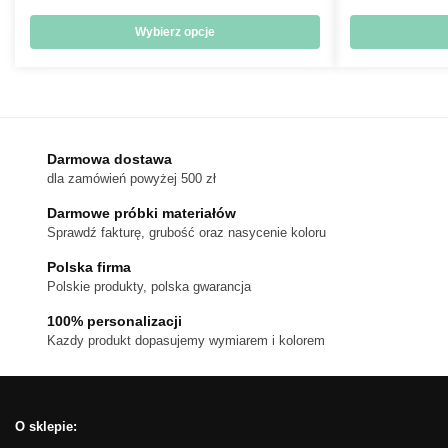
cen:
od
Wybierz opcje
476 zł
Ten
do
produkt
720 zł
ma
wiele
wariantów.
Darmowa dostawa
dla zamówień powyżej 500 zł
Opcje
można
Darmowe próbki materiałów
wybrać
Sprawdź fakturę, grubość oraz nasycenie koloru
na
Polska firma
stronie
Polskie produkty, polska gwarancja
produktu
100% personalizacji
Kazdy produkt dopasujemy wymiarem i kolorem
O sklepie: