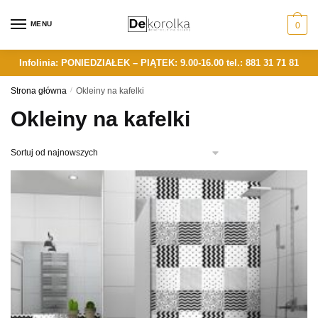
Skip
Skip
to
to
MENU
0
navigation
content
Infolinia: PONIEDZIAŁEK – PIĄTEK: 9.00-16.00
tel.: 881 31 71 81
Strona główna
/
Okleiny na kafelki
Okleiny na kafelki