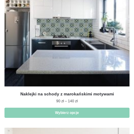
wybrać
na
stronie
produktu
Naklejki na schody z marokańskimi motywami
Zakres
90
zł
–
140
zł
cen:
od
Wybierz opcje
90 zł
Ten
do
produkt
140 zł