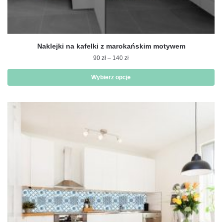
Naklejki na kafelki z marokańskim motywem
Zakres
90
zł
–
140
zł
cen:
od
Wybierz opcje
90 zł
Ten
do
produkt
140 zł
ma
wiele
wariantów.
Opcje
można
wybrać
na
stronie
produktu