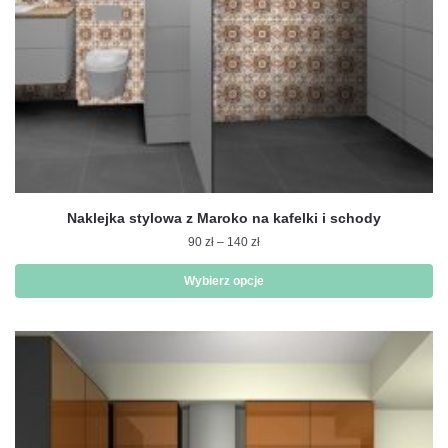
Naklejka stylowa z Maroko na kafelki i schody
Zakres
90
zł
–
140
zł
cen:
od
Wybierz opcje
90 zł
Ten
do
produkt
140 zł
ma
wiele
wariantów.
Opcje