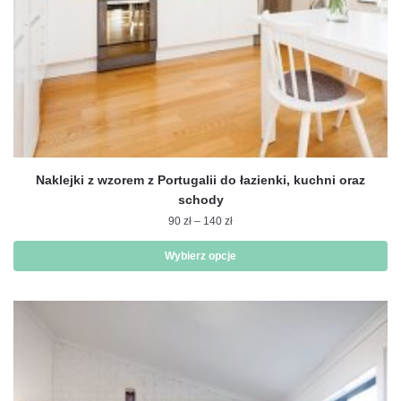
Naklejki z wzorem z Portugalii do łazienki, kuchni oraz
schody
Zakres
90
zł
–
140
zł
cen:
od
Wybierz opcje
90 zł
Ten
do
produkt
140 zł
ma
wiele
wariantów.
Opcje