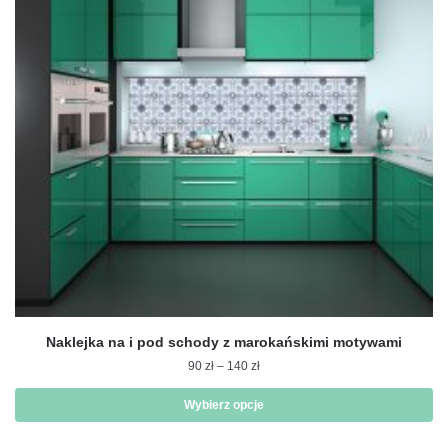
można
wybrać
na
stronie
produktu
Naklejka na i pod schody z marokańskimi motywami
Zakres
90
zł
–
140
zł
cen:
od
Wybierz opcje
90 zł
Ten
do