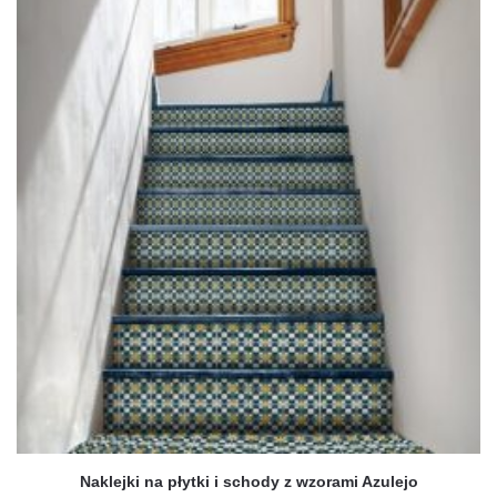
ma
wiele
wariantów.
Opcje
można
wybrać
na
stronie
produktu
Naklejki na płytki i schody z wzorami Azulejo