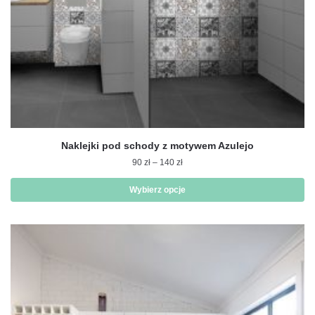
Naklejki pod schody z motywem Azulejo
Zakres
90
zł
–
140
zł
cen:
od
Wybierz opcje
90 zł
Ten
do
produkt
140 zł
ma
wiele
wariantów.
Opcje
można