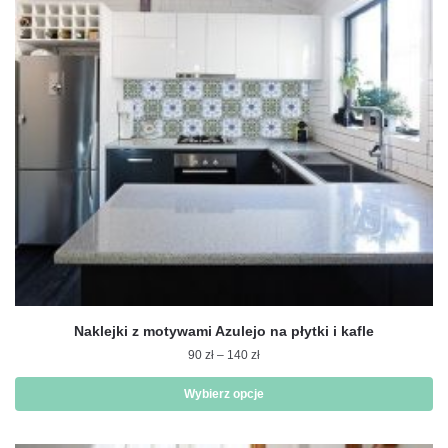
można
wybrać
na
stronie
produktu
Naklejki z motywami Azulejo na płytki i kafle
Zakres
90
zł
–
140
zł
cen:
od
Wybierz opcje
90 zł
Ten
do