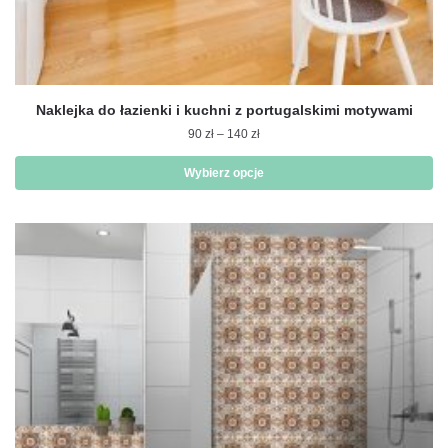
Naklejka do łazienki i kuchni z portugalskimi motywami
Zakres
90
zł
–
140
zł
cen:
od
Wybierz opcje
90 zł
Ten
do
produkt
140 zł
ma
wiele
wariantów.
Opcje
można
wybrać
na
stronie
produktu