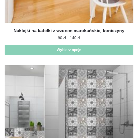
Naklejki na kafelki z wzorem marokańskiej koniczyny
Zakres
90
zł
–
140
zł
cen:
od
Wybierz opcje
90 zł
Ten
do
produkt
140 zł
ma
wiele
wariantów.
Opcje
można
wybrać
na
stronie
produktu