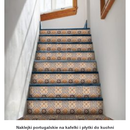
produkt
140 zł
ma
wiele
wariantów.
Opcje
można
wybrać
na
stronie
produktu
Naklejki portugalskie na kafelki i płytki do kuchni