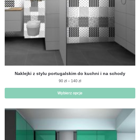
Naklejki z stylu portugalskim do kuchni i na schody
Zakres
90
zł
–
140
zł
cen:
od
Wybierz opcje
90 zł
Ten
do
produkt
140 zł
ma
wiele
wariantów.
Opcje