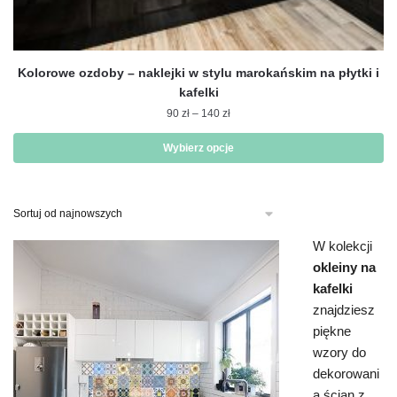
Kolorowe ozdoby – naklejki w stylu marokańskim na płytki i
kafelki
Zakres
90
zł
–
140
zł
cen:
od
Wybierz opcje
90 zł
Ten
do
produkt
140 zł
ma
wiele
W kolekcji
wariantów.
okleiny na
Opcje
kafelki
można
znajdziesz
wybrać
piękne
na
wzory do
stronie
dekorowani
produktu
a ścian z