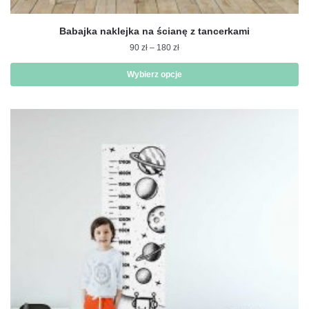
Babajka naklejka na ścianę z tancerkami
Zakres
90
zł
–
180
zł
cen:
od
Wybierz opcje
90 zł
Ten
do
produkt
180 zł
ma
wiele
wariantów.
Opcje
można
wybrać
na
stronie
produktu