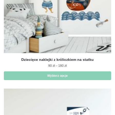
Dziecięce naklejki z króliczkiem na statku
Zakres
90
zł
–
180
zł
cen:
od
Wybierz opcje
90 zł
Ten
do
produkt
180 zł
ma
wiele
wariantów.
Opcje