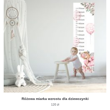
Różowa miarka wzrostu dla dziewczynki
120
zł