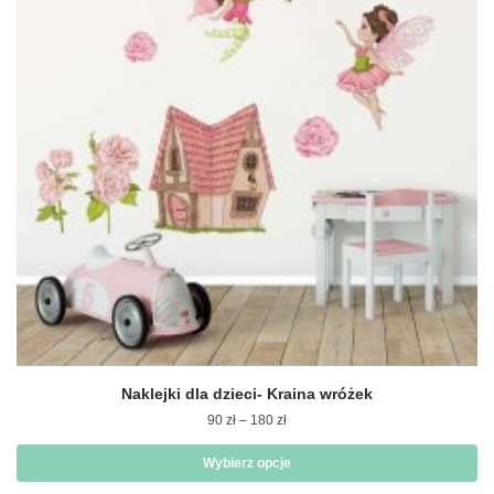
Opcje
można
wybrać
na
stronie
produktu
Naklejki dla dzieci- Kraina wróżek
Zakres
90
zł
–
180
zł
cen:
od
Wybierz opcje
90 zł