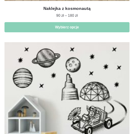
Naklejka z kosmonautą
Zakres
90
zł
–
180
zł
cen:
od
Wybierz opcje
90 zł
Ten
do
produkt
180 zł
ma
wiele
wariantów.
Opcje
można
wybrać
na
stronie
produktu