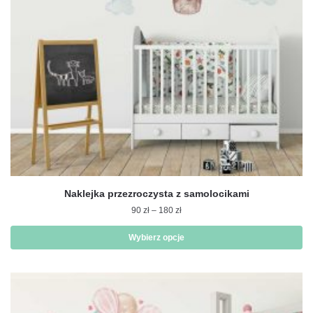
Naklejka przezroczysta z samolocikami
Zakres
90
zł
–
180
zł
cen:
od
Wybierz opcje
90 zł
Ten
do
produkt
180 zł
ma
wiele