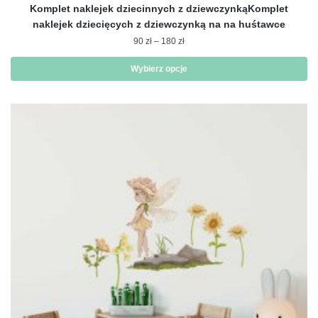
Komplet naklejek dziecinnych z dziewczynkąKomplet
naklejek dziecięcych z dziewczynką na na huśtawce
Zakres
90
zł
–
180
zł
cen:
od
Wybierz opcje
90 zł
Ten
do
produkt
180 zł
ma
wiele
wariantów.
Opcje
można
wybrać
na
stronie
produktu