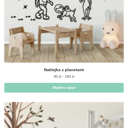
produktu
Naklejka z planetami
Zakres
90
zł
–
180
zł
cen:
od
Wybierz opcje
90 zł
Ten
do
produkt
180 zł
ma
wiele
wariantów.