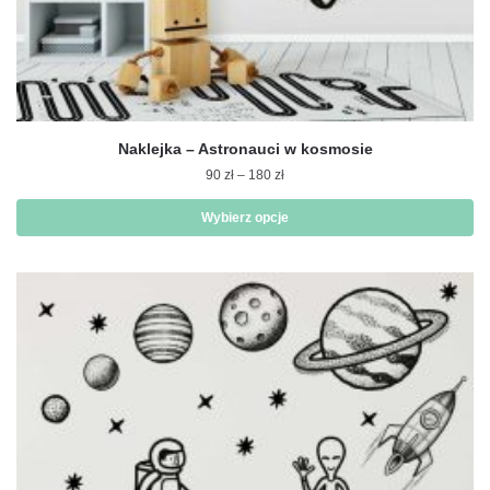
Naklejka – Astronauci w kosmosie
Zakres
90
zł
–
180
zł
cen:
od
Wybierz opcje
90 zł
Ten
do
produkt
180 zł
ma
wiele
wariantów.
Opcje
można
wybrać
na
stronie