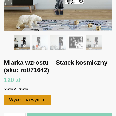
Miarka wzrostu – Statek kosmiczny
(sku: rol/71642)
120
zł
55cm x 185cm
Wyceń na wymiar
ilość
A