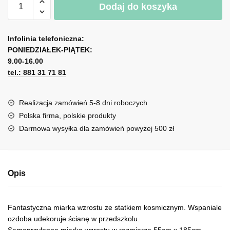
Dodaj do koszyka
Miarka
l
wzrostu
t
-
e
Infolinia telefoniczna:
Statek
r
PONIEDZIAŁEK-PIĄTEK:
kosmiczny
n
9.00-16.00
tel.: 881 31 71 81
a
t
i
Realizacja zamówień 5-8 dni roboczych
v
Polska firma, polskie produkty
e
Darmowa wysyłka dla zamówień powyżej 500 zł
:
Opis
Fantastyczna miarka wzrostu ze statkiem kosmicznym. Wspaniale
ozdoba udekoruje ścianę w przedszkolu.
Samoprzylepna miarka wzrostu w rozmiarze 55cm x 185cm,