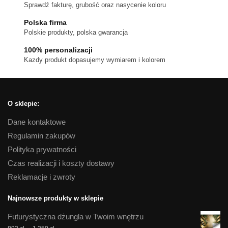
wybrać
Sprawdź fakturę, grubość oraz nasycenie koloru
na
Polska firma
stronie
Polskie produkty, polska gwarancja
produktu
100% personalizacji
Kazdy produkt dopasujemy wymiarem i kolorem
O sklepie:
Dane kontaktowe
Regulamin zakupów
Polityka prywatności
Czas realizacji i koszty dostawy
Reklamacje i zwroty
Najnowsze produkty w sklepie
Futurystyczna dżungla w Twoim wnętrzu
Zakres
–