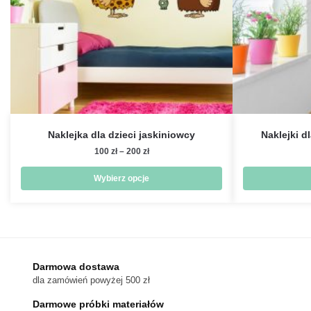
Naklejka dla dzieci jaskiniowcy
Naklejki d
Zakres
100
zł
–
200
zł
cen:
od
Wybierz opcje
100 zł
Ten
do
produkt
200 zł
ma
wiele
wariantów.
Darmowa dostawa
dla zamówień powyżej 500 zł
Opcje
można
Darmowe próbki materiałów