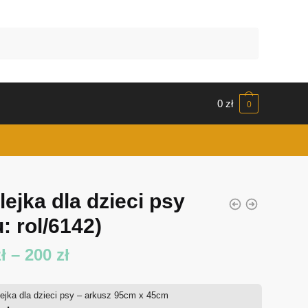
0
zł
0
lejka dla dzieci psy
: rol/6142)
Zakres
ł
–
200
zł
cen:
ejka dla dzieci psy – arkusz 95cm x 45cm
od