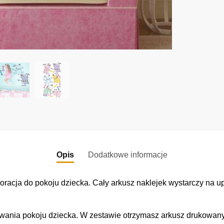
v
e
:
Opis
Dodatkowe informacje
oracja do pokoju dziecka. Cały arkusz naklejek wystarczy na u
wania pokoju dziecka. W zestawie otrzymasz arkusz drukowanyc