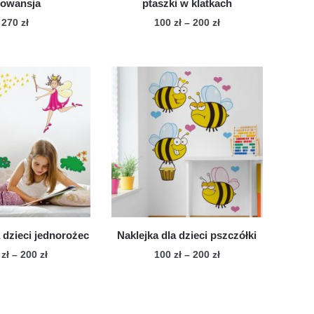
rowansja
ptaszki w klatkach
Zakres
270
zł
100
zł
–
200
zł
cen:
Ten
od
produkt
100 zł
ma
do
wiele
200 zł
wariantów.
Opcje
można
wybrać
na
stronie
produktu
 dzieci jednorożec
Naklejka dla dzieci pszczółki
Zakres
Zakres
0
zł
–
200
zł
100
zł
–
200
zł
cen:
cen:
Ten
Ten
od
od
produkt
produkt
100 zł
100 zł
ma
ma