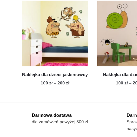
do
ma
wiele
200 zł
wie
wariantów.
war
Opcje
Op
można
mo
wybrać
wy
na
na
stronie
str
produktu
pro
Naklejka dla dzieci jaskiniowcy
Naklejka dla dz
Zakres
100
zł
–
200
zł
100
zł
–
2
cen:
Ten
Te
od
produkt
pro
100 zł
ma
ma
do
Darmowa dostawa
Darm
wiele
200 zł
wie
dla zamówień powyżej 500 zł
Spraw
wariantów.
war
nasyc
Opcje
Op