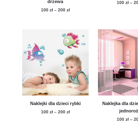
drzewa
100
zł
–
2
Zakres
100
zł
–
200
zł
Te
cen:
Ten
pro
od
produkt
ma
100 zł
ma
wie
do
wiele
200 zł
war
wariantów.
Op
Opcje
mo
można
wy
wybrać
na
na
str
stronie
pro
produktu
Naklejki dla dzieci rybki
Naklejka dla dzie
jednoro
Zakres
100
zł
–
200
zł
cen:
100
zł
–
2
Ten
od
Te
produkt
100 zł
pro
ma