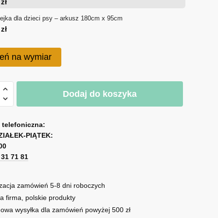
0
zł
100 zł
ejka dla dzieci psy – arkusz 180cm x 95cm
0
zł
do
200 zł
eń na wymiar
Dodaj do koszyka
a
a telefoniczna:
ZIAŁEK-PIĄTEK:
00
1 31 71 81
zacja zamówień 5-8 dni roboczych
a firma, polskie produkty
owa wysyłka dla zamówień powyżej 500 zł