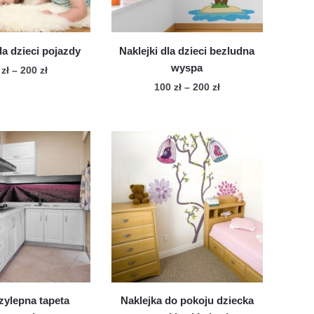
la dzieci pojazdy
Naklejki dla dzieci bezludna
wyspa
Zakres
0
zł
–
200
zł
cen:
Zakres
100
zł
–
200
zł
Ten
od
cen:
Ten
produkt
100 zł
od
produkt
ma
do
100 zł
ma
wiele
200 zł
do
wiele
200 zł
wariantów.
wariantów.
Opcje
Opcje
można
można
wybrać
wybrać
na
na
stronie
stronie
produktu
produktu
ylepna tapeta
Naklejka do pokoju dziecka