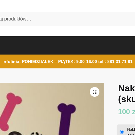
Infolinia: PONIEDZIAŁEK – PIĄTEK: 9.00-16.00
tel.: 881 31 71 81
Nak
(sku
100
z
Nakl