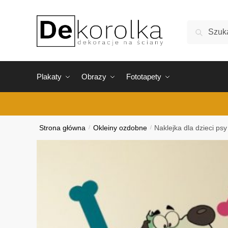
Skip
Skip
to
to
Szukaj:
Szukaj
navigation
content
Plakaty
Obrazy
Fototapety
Strona główna
/
Okleiny ozdobne
/
Naklejka dla dzieci psy