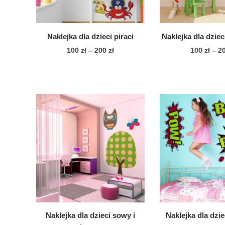
Naklejka dla dzieci piraci
Naklejka dla dziec
Zakres
100
zł
–
200
zł
100
zł
–
2
cen:
Ten
Te
od
produkt
pro
100 zł
ma
ma
do
wiele
200 zł
wie
wariantów.
war
Opcje
Op
można
mo
wybrać
wy
na
na
stronie
str
produktu
pro
Naklejka dla dzieci sowy i
Naklejka dla dzi