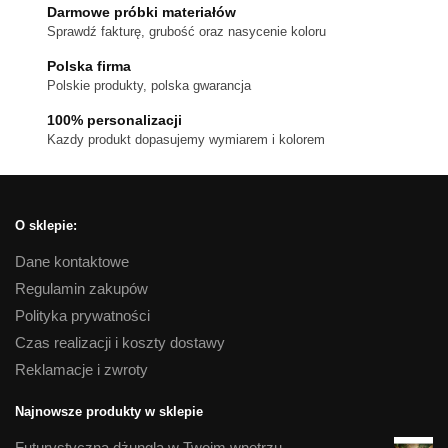
wybrać
Darmowe próbki materiałów
na
Sprawdź fakturę, grubość oraz nasycenie koloru
stronie
Polska firma
produktu
Polskie produkty, polska gwarancja
100% personalizacji
Kazdy produkt dopasujemy wymiarem i kolorem
O sklepie:
Dane kontaktowe
Regulamin zakupów
Polityka prywatności
Czas realizacji i koszty dostawy
Reklamacje i zwroty
Najnowsze produkty w sklepie
Futurystyczna dżungla w Twoim wnętrzu