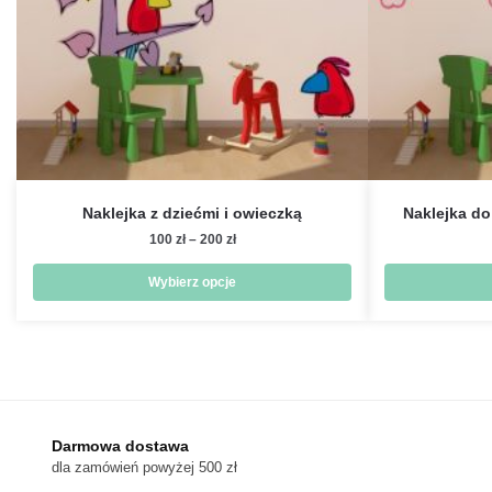
Naklejka z dziećmi i owieczką
Naklejka do
Zakres
100
zł
–
200
zł
cen:
od
Wybierz opcje
100 zł
Ten
do
produkt
200 zł
ma
wiele
wariantów.
Darmowa dostawa
Opcje
dla zamówień powyżej 500 zł
można