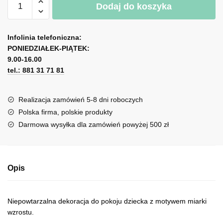
Dodaj do koszyka
Miarka
l
wzrostu
t
z
e
Infolinia telefoniczna:
balonami
r
PONIEDZIAŁEK-PIĄTEK:
i
n
9.00-16.00
samolocikiem
tel.: 881 31 71 81
a
t
i
Realizacja zamówień 5-8 dni roboczych
v
Polska firma, polskie produkty
e
Darmowa wysyłka dla zamówień powyżej 500 zł
:
Opis
Niepowtarzalna dekoracja do pokoju dziecka z motywem miarki
wzrostu.