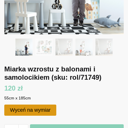
Miarka wzrostu z balonami i
samolocikiem
(sku: rol/71749)
120
zł
55cm x 185cm
Wyceń na wymiar
ilość
A