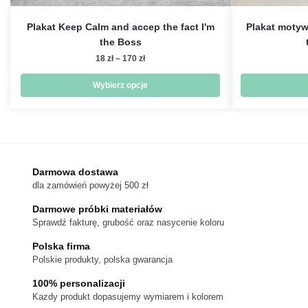
Plakat Keep Calm and accep the fact I'm
Plakat motyw
the Boss
Zakres
18
zł
–
170
zł
cen:
od
Wybierz opcje
18 zł
Ten
do
produkt
170 zł
ma
wiele
wariantów.
Darmowa dostawa
dla zamówień powyżej 500 zł
Opcje
można
Darmowe próbki materiałów
wybrać
Sprawdź fakturę, grubość oraz nasycenie koloru
na
Polska firma
stronie
Polskie produkty, polska gwarancja
produktu
100% personalizacji
Kazdy produkt dopasujemy wymiarem i kolorem