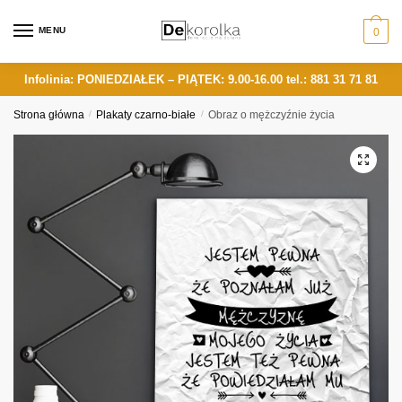
Skip
Skip
to
to
MENU
0
navigation
content
Infolinia: PONIEDZIAŁEK – PIĄTEK: 9.00-16.00
tel.: 881 31 71 81
Strona główna
/
Plakaty czarno-białe
/
Obraz o mężczyźnie życia