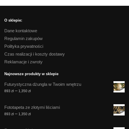
O sklepie:
Dane kontaktowe
Regulamin zakupów
Polityka prywatności
Czas realizacji i koszty dostawy
Reklamacje i zwroty
Najnowsze produkty w sklepie
Futurystyczna dżungla w Twoim wnętrzu
Zakres
–
893
zł
1,350
zł
cen:
od
Fototapeta ze złotymi liściami
893 zł
Zakres
–
893
zł
1,350
zł
do
cen:
1,350 zł
od