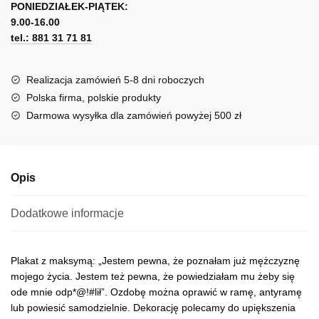
życia
PONIEDZIAŁEK-PIĄTEK:
t
9.00-16.00
e
tel.: 881 31 71 81
r
n
a
Realizacja zamówień 5-8 dni roboczych
t
Polska firma, polskie produkty
i
Darmowa wysyłka dla zamówień powyżej 500 zł
v
e
:
Opis
Dodatkowe informacje
Plakat z maksymą: „Jestem pewna, że poznałam już mężczyznę
mojego życia. Jestem też pewna, że powiedziałam mu żeby się
ode mnie odp*@!#lił”. Ozdobę można oprawić w ramę, antyramę
lub powiesić samodzielnie. Dekorację polecamy do upiększenia