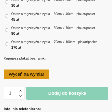
30
zł
do
Obraz o mężczyźnie życia – 30cm x 40cm - plakat/papier
170 zł
45
zł
Obraz o mężczyźnie życia – 50cm x 70cm - plakat/papier
90
zł
Obraz o mężczyźnie życia – 70cm x 100cm - plakat/papier
170
zł
Kupujesz plakat bez ramki.
Wyceń na wymiar
ilość
Dodaj do koszyka
Obraz
o
A
mężczyźnie
l
Infolinia telefoniczna: