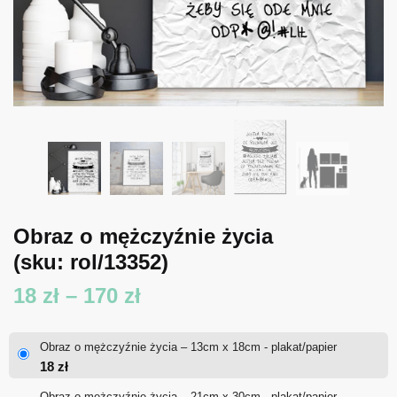
Obraz o mężczyźnie życia
(sku: rol/13352)
Zakres
18
zł
–
170
zł
cen:
Obraz o mężczyźnie życia – 13cm x 18cm - plakat/papier
od
18
zł
18 zł
Obraz o mężczyźnie życia – 21cm x 30cm - plakat/papier