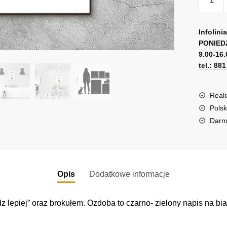
Plakat
z
A
sentenc
l
Infolini
do
PONIED
t
9.00-16.
kuchni
e
tel.: 88
r
n
a
Reali
t
Polsk
i
Darm
v
e
:
Opis
Dodatkowe informacje
edz lepiej” oraz brokułem. Ozdoba to czarno- zielony napis na bi