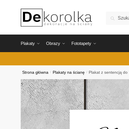
Skip
Skip
to
to
Szukaj:
Szukaj
navigation
content
Plakaty
Obrazy
Fototapety
Strona główna
/
Plakaty na ścianę
/
Plakat z sentencją do