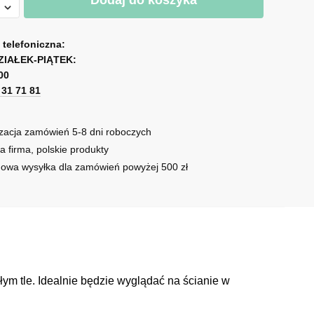
Dodaj do koszyka
ją
a telefoniczna:
ZIAŁEK-PIĄTEK:
00
1 31 71 81
zacja zamówień 5-8 dni roboczych
a firma, polskie produkty
owa wysyłka dla zamówień powyżej 500 zł
ałym tle. Idealnie będzie wyglądać na ścianie w