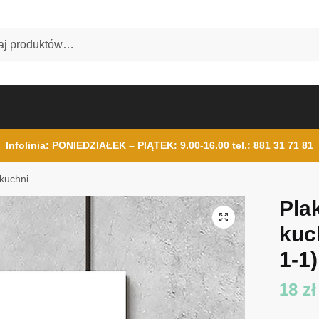
Infolinia: PONIEDZIAŁEK – PIĄTEK: 9.00-16.00
tel.: 881 31 71 81
 kuchni
Pla
kuc
1-1)
18
zł