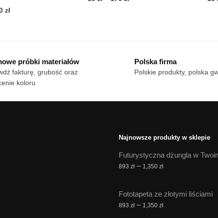
cen:
Zakres
70
zł
Ten
od
cen:
n
produkt
18 zł
od
dukt
ma
do
18 zł
wiele
170 zł
do
owe próbki materiałów
Polska firma
le
170 zł
wariantów.
dź fakturę, grubość oraz
Polskie produkty, polska g
iantów.
Opcje
enie koloru
cje
można
żna
wybrać
brać
na
stronie
onie
produktu
Najnowsze produkty w sklepie
duktu
Futurystyczna dżungla w Twoi
Zakres
–
893
zł
1,350
zł
cen:
od
Fototapeta ze złotymi liściami
893 zł
Zakres
–
893
zł
1,350
zł
do
cen: