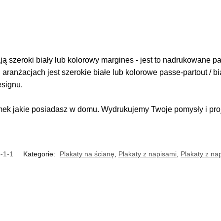
 szeroki biały lub kolorowy margines - jest to nadrukowane pas
i aranżacjach jest szerokie białe lub kolorowe passe-partout / b
esignu.
k jakie posiadasz w domu. Wydrukujemy Twoje pomysły i proje
-1-1
Kategorie:
Plakaty na ścianę
,
Plakaty z napisami
,
Plakaty z na