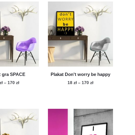
t gra SPACE
Plakat Don't worry be happy
Zakres
Zakres
zł
–
170
zł
18
zł
–
170
zł
cen:
cen:
Ten
Ten
od
od
produkt
produkt
18 zł
18 zł
ma
ma
do
do
wiele
170 zł
wiele
170 zł
wariantów.
wariantów.
Opcje
Opcje