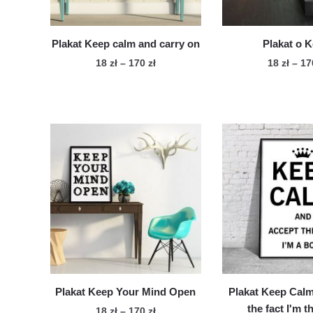
produktu
pro
Plakat Keep calm and carry on
Plakat o K
Zakres
18
zł
–
170
zł
18
zł
–
1
cen:
Ten
Te
od
produkt
pro
18 zł
ma
ma
do
wiele
170 zł
wie
wariantów.
war
Opcje
Op
można
mo
wybrać
wy
na
na
stronie
str
produktu
pro
Plakat Keep Your Mind Open
Plakat Keep Cal
the fact I'm 
Zakres
18
zł
–
170
zł