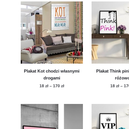
Plakat Kot chodzi własnymi
Plakat Think pin
drogami
różow
Zakres
18
zł
–
170
zł
18
zł
–
1
cen:
Ten
Te
od
produkt
pro
18 zł
ma
ma
do
wiele
170 zł
wie
wariantów.
war