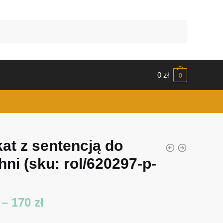
0
zł
0
kat z sentencją do
hni
(sku: rol/620297-p-
Zakres
–
170
zł
cen: