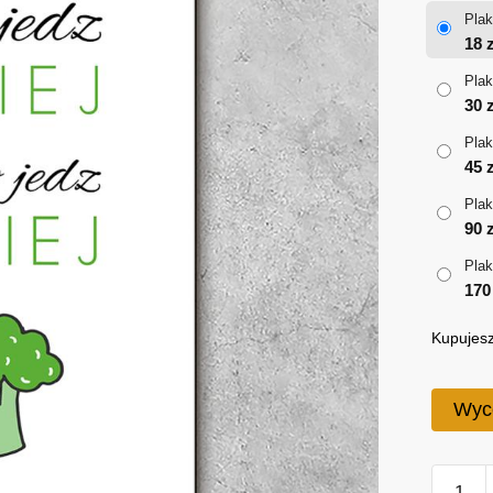
Plak
18
z
Plak
30
z
Plak
45
z
Plak
90
z
Plak
17
Kupujesz
Wyc
ilość