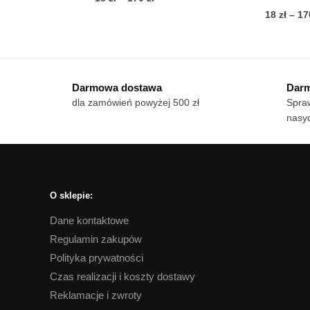
cen:
18
zł
–
1
Ten
od
Te
produkt
18 zł
pro
ma
do
ma
wiele
170 zł
Darmowa dostawa
Darm
wie
wariantów.
dla zamówień powyżej 500 zł
Spraw
war
Opcje
nasyc
Op
można
mo
wybrać
wy
na
na
stronie
str
produktu
O sklepie:
pro
Dane kontaktowe
Regulamin zakupów
Polityka prywatności
Czas realizacji i koszty dostawy
Reklamacje i zwroty