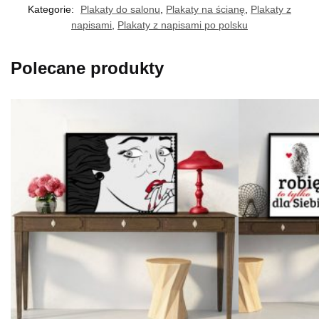
Kategorie:
Plakaty do salonu
,
Plakaty na ścianę
,
Plakaty z
napisami
,
Plakaty z napisami po polsku
Polecane produkty