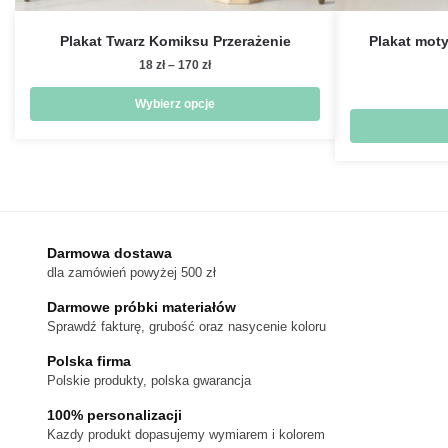
Plakat Twarz Komiksu Przerażenie
Plakat moty
Zakres
18
zł
–
170
zł
cen:
od
Wybierz opcje
18 zł
Ten
do
produkt
170 zł
ma
wiele
wariantów.
Darmowa dostawa
Opcje
dla zamówień powyżej 500 zł
można
wybrać
Darmowe próbki materiałów
na
Sprawdź fakturę, grubość oraz nasycenie koloru
stronie
Polska firma
produktu
Polskie produkty, polska gwarancja
100% personalizacji
Kazdy produkt dopasujemy wymiarem i kolorem