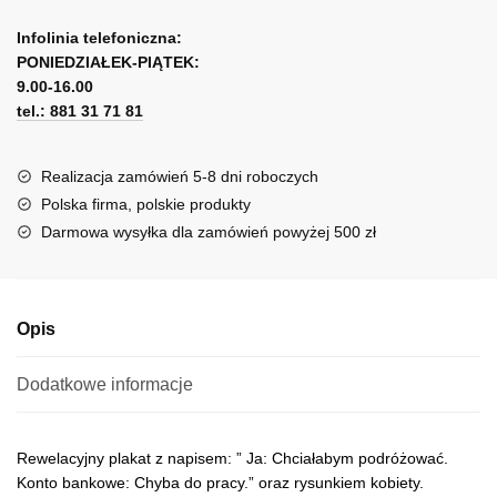
z
A
zabawną
l
Infolinia telefoniczna:
sentencją
PONIEDZIAŁEK-PIĄTEK:
t
9.00-16.00
e
tel.: 881 31 71 81
r
n
a
Realizacja zamówień 5-8 dni roboczych
t
Polska firma, polskie produkty
i
Darmowa wysyłka dla zamówień powyżej 500 zł
v
e
:
Opis
Dodatkowe informacje
Rewelacyjny plakat z napisem: ” Ja: Chciałabym podróżować.
Konto bankowe: Chyba do pracy.” oraz rysunkiem kobiety.