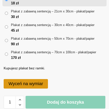
od
18
zł
18 zł
Plakat z zabawną sentencją – 21cm x 30cm - plakat/papier
30
zł
do
Plakat z zabawną sentencją – 30cm x 40cm - plakat/papier
170 zł
45
zł
Plakat z zabawną sentencją – 50cm x 70cm - plakat/papier
90
zł
Plakat z zabawną sentencją – 70cm x 100cm - plakat/papier
170
zł
Kupujesz plakat bez ramki.
Wyceń na wymiar
ilość
Dodaj do koszyka
Plakat