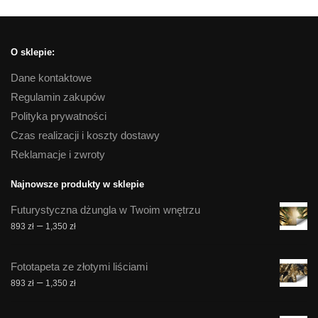
O sklepie:
Dane kontaktowe
Regulamin zakupów
Polityka prywatności
Czas realizacji i koszty dostawy
Reklamacje i zwroty
Najnowsze produkty w sklepie
Futurystyczna dżungla w Twoim wnętrzu
Zakres
–
893
zł
1,350
zł
cen:
od
Fototapeta ze złotymi liściami
893 zł
Zakres
–
893
zł
1,350
zł
do
cen:
1,350 zł
od