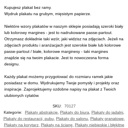
Kupujesz plakat bez ramy.
Wydruk plakatu na grubym, mięsistym papierze.
Niektóre wzory plakatów w naszym sklepie posiadają szeroki biały
lub kolorowy margines - jest to nadrukowane passe-partout.
Otrzymasz dokładnie taki wzór, jaki widzisz na zdjęciach. Jeżeli na
zdjęciach produktu i aranżacjach jest szerokie białe lub kolorowe
passe-partout / białe, kolorowe marginesy - taki margines
znajdzie się na twoim plakacie. Jest to nowoczesna forma
designu.
Każdy plakat możemy przygotować do rozmiaru ramek jakie
posiadasz w domu. Wydrukujemy Twoje pomysły i projekty oraz
inspiracje. Zaprojektujemy ozdobne napisy na plakat z Twoich
ulubionych cytatów.
SKU:
70127
Kategorie:
Plakaty abstrakcje
,
Plakaty do biura
,
Plakaty do jadalni
,
Plakaty do restauracji, pubu
,
Plakaty do salonu
,
Plakaty granatowe
,
Plakaty na korytarz
,
Plakaty na ścianę
,
Plakaty niebieskie i błękitne