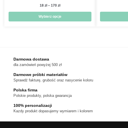
Zakres
18
zł
–
170
zł
cen:
od
Wybierz opcje
18 zł
Ten
do
produkt
170 zł
ma
wiele
wariantów.
Darmowa dostawa
Opcje
dla zamówień powyżej 500 zł
można
wybrać
Darmowe próbki materiałów
na
Sprawdź fakturę, grubość oraz nasycenie koloru
stronie
Polska firma
produktu
Polskie produkty, polska gwarancja
100% personalizacji
Kazdy produkt dopasujemy wymiarem i kolorem