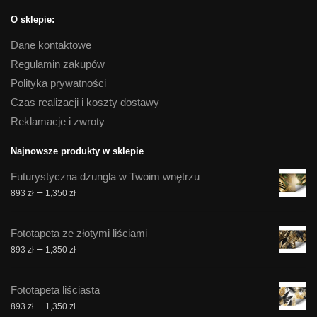
O sklepie:
Dane kontaktowe
Regulamin zakupów
Polityka prywatności
Czas realizacji i koszty dostawy
Reklamacje i zwroty
Najnowsze produkty w sklepie
Futurystyczna dżungla w Twoim wnętrzu
Zakres
–
893
zł
1,350
zł
cen:
od
Fototapeta ze złotymi liściami
893 zł
Zakres
–
893
zł
1,350
zł
do
cen:
1,350 zł
od
Fototapeta liściasta
893 zł
Zakres
–
893
zł
1,350
zł
do