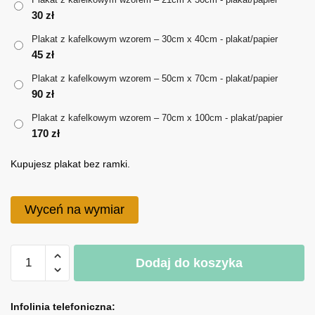
30
zł
do
Plakat z kafelkowym wzorem – 30cm x 40cm - plakat/papier
170 zł
45
zł
Plakat z kafelkowym wzorem – 50cm x 70cm - plakat/papier
90
zł
Plakat z kafelkowym wzorem – 70cm x 100cm - plakat/papier
170
zł
Kupujesz plakat bez ramki.
Wyceń na wymiar
ilość
Dodaj do koszyka
Plakat
z
A
kafelkowym
l
Infolinia telefoniczna: