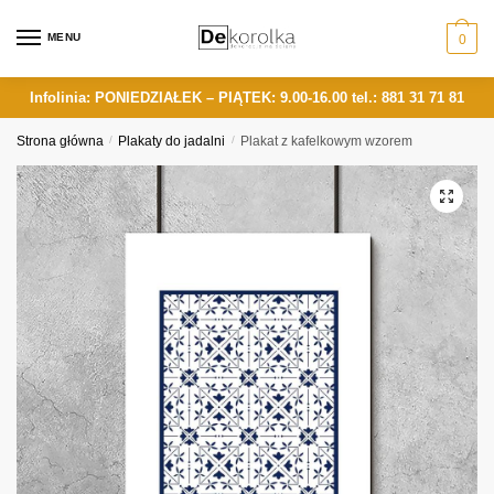
Skip
Skip
to
to
MENU
0
navigation
content
Infolinia: PONIEDZIAŁEK – PIĄTEK: 9.00-16.00
tel.: 881 31 71 81
Strona główna
/
Plakaty do jadalni
/
Plakat z kafelkowym wzorem