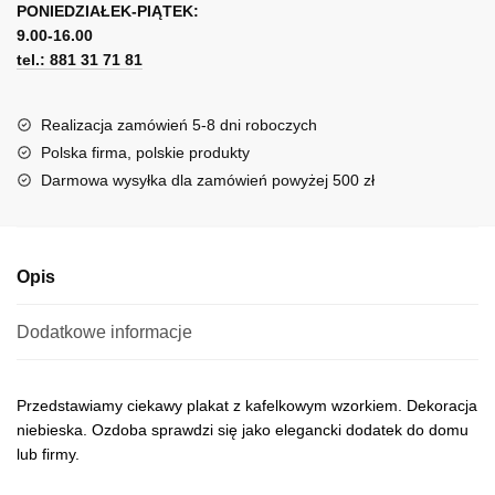
wzorem
PONIEDZIAŁEK-PIĄTEK:
t
9.00-16.00
e
tel.: 881 31 71 81
r
n
a
Realizacja zamówień 5-8 dni roboczych
t
Polska firma, polskie produkty
i
Darmowa wysyłka dla zamówień powyżej 500 zł
v
e
:
Opis
Dodatkowe informacje
Przedstawiamy ciekawy plakat z kafelkowym wzorkiem. Dekoracja
niebieska. Ozdoba sprawdzi się jako elegancki dodatek do domu
lub firmy.