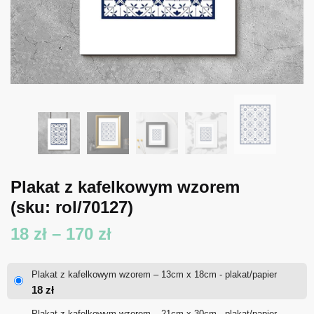
Plakat z kafelkowym wzorem
(sku: rol/70127)
Zakres
18
zł
–
170
zł
cen:
Plakat z kafelkowym wzorem – 13cm x 18cm - plakat/papier
od
18
zł
18 zł
Plakat z kafelkowym wzorem – 21cm x 30cm - plakat/papier