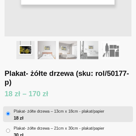
Plakat- żółte drzewa
(sku: rol/50177-
p)
Zakres
18
zł
–
170
zł
cen:
Plakat- żółte drzewa – 13cm x 18cm - plakat/papier
od
18
zł
18 zł
Plakat- żółte drzewa – 21cm x 30cm - plakat/papier
30
zł