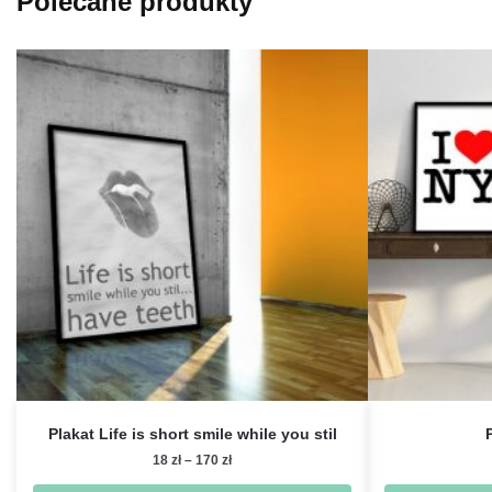
Polecane produkty
Plakat Life is short smile while you stil
Zakres
18
zł
–
170
zł
cen: