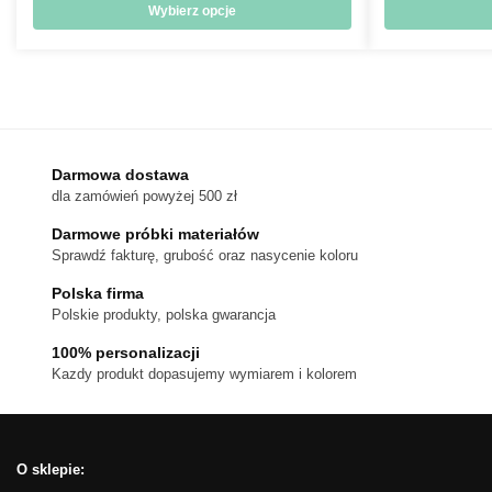
od
Wybierz opcje
18 zł
Ten
do
produkt
170 zł
ma
wiele
wariantów.
Darmowa dostawa
Opcje
dla zamówień powyżej 500 zł
można
wybrać
Darmowe próbki materiałów
na
Sprawdź fakturę, grubość oraz nasycenie koloru
stronie
Polska firma
produktu
Polskie produkty, polska gwarancja
100% personalizacji
Kazdy produkt dopasujemy wymiarem i kolorem
O sklepie: