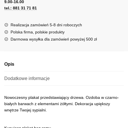
9.00-16.00
e
tel.: 881 31 71 81
r
n
a
Realizacja zamówień 5-8 dni roboczych
t
Polska firma, polskie produkty
i
Darmowa wysyłka dla zamówień powyżej 500 zł
v
e
:
Opis
Dodatkowe informacje
Nowoczesny plakat przedstawiający drzewa. Ozdoba w czarno-
białych barwach z elementami żółtymi. Dekoracja upiększy
wnętrze Twojej sypialni.