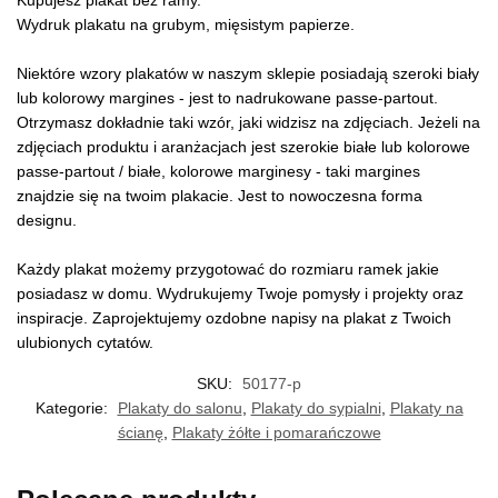
Kupujesz plakat bez ramy.
Wydruk plakatu na grubym, mięsistym papierze.
Niektóre wzory plakatów w naszym sklepie posiadają szeroki biały
lub kolorowy margines - jest to nadrukowane passe-partout.
Otrzymasz dokładnie taki wzór, jaki widzisz na zdjęciach. Jeżeli na
zdjęciach produktu i aranżacjach jest szerokie białe lub kolorowe
passe-partout / białe, kolorowe marginesy - taki margines
znajdzie się na twoim plakacie. Jest to nowoczesna forma
designu.
Każdy plakat możemy przygotować do rozmiaru ramek jakie
posiadasz w domu. Wydrukujemy Twoje pomysły i projekty oraz
inspiracje. Zaprojektujemy ozdobne napisy na plakat z Twoich
ulubionych cytatów.
SKU:
50177-p
Kategorie:
Plakaty do salonu
,
Plakaty do sypialni
,
Plakaty na
ścianę
,
Plakaty żółte i pomarańczowe