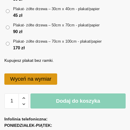
do
Plakat- żółte drzewa – 30cm x 40cm - plakat/papier
170 zł
45
zł
Plakat- żółte drzewa – 50cm x 70cm - plakat/papier
90
zł
Plakat- żółte drzewa – 70cm x 100cm - plakat/papier
170
zł
Kupujesz plakat bez ramki.
Wyceń na wymiar
ilość
Dodaj do koszyka
Plakat-
żółte
A
drzewa
l
Infolinia telefoniczna:
PONIEDZIAŁEK-PIĄTEK:
t