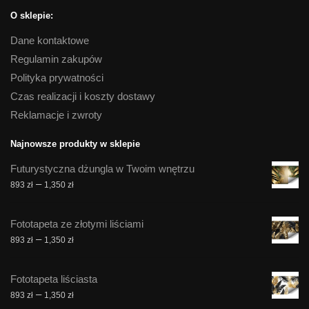
O sklepie:
Dane kontaktowe
Regulamin zakupów
Polityka prywatności
Czas realizacji i koszty dostawy
Reklamacje i zwroty
Najnowsze produkty w sklepie
Futurystyczna dżungla w Twoim wnętrzu
Zakres
–
893
zł
1,350
zł
cen:
od
Fototapeta ze złotymi liściami
893 zł
Zakres
–
893
zł
1,350
zł
do
cen:
1,350 zł
od
Fototapeta liściasta
893 zł
Zakres
–
893
zł
1,350
zł
do
cen: