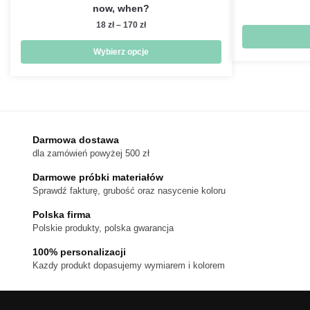
now, when?
Zakres
18
zł
–
170
zł
cen:
od
Wybierz opcje
18 zł
Ten
do
produkt
170 zł
ma
wiele
wariantów.
Darmowa dostawa
dla zamówień powyżej 500 zł
Opcje
można
Darmowe próbki materiałów
wybrać
Sprawdź fakturę, grubość oraz nasycenie koloru
na
Polska firma
stronie
Polskie produkty, polska gwarancja
produktu
100% personalizacji
Kazdy produkt dopasujemy wymiarem i kolorem