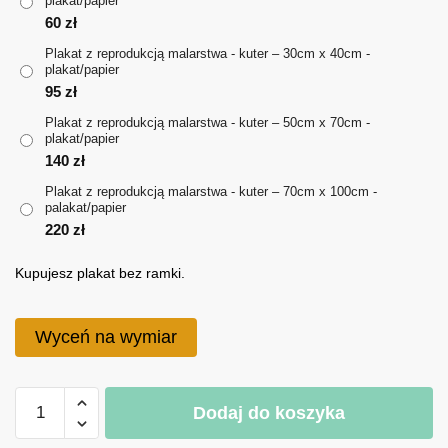
plakat/papier
do
60
zł
220 zł
Plakat z reprodukcją malarstwa - kuter – 30cm x 40cm -
plakat/papier
95
zł
Plakat z reprodukcją malarstwa - kuter – 50cm x 70cm -
plakat/papier
140
zł
Plakat z reprodukcją malarstwa - kuter – 70cm x 100cm -
palakat/papier
220
zł
Kupujesz plakat bez ramki.
Wyceń na wymiar
ilość
Dodaj do koszyka
Plakat
z