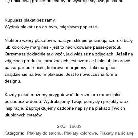
Tę unikatową grafikę polecamy do wystroju stylowego salonu.
Kupujesz plakat bez ramy.
Wydruk plakatu na grubym, mięsistym papierze.
Niektóre wzory plakatów w naszym sklepie posiadają szeroki biały
lub kolorowy margines - jest to nadrukowane passe-partout.
Otrzymasz dokładnie taki wzór, jaki widzisz na zdjęciach. Jeżeli na
zdjęciach produktu i aranżacjach jest szerokie białe lub kolorowe
passe-partout / białe, kolorowe marginesy - taki margines
znajdzie się na twoim plakacie. Jest to nowoczesna forma
designu.
Każdy plakat możemy przygotować do rozmiaru ramek jakie
posiadasz w domu. Wydrukujemy Twoje pomysły i projekty oraz
inspiracje. Zaprojektujemy ozdobne napisy na plakat z Twoich
ulubionych cytatów.
SKU:
15039
Kategorie:
Plakaty do salonu
,
Plakaty kolorowe
,
Plakaty na ścianę