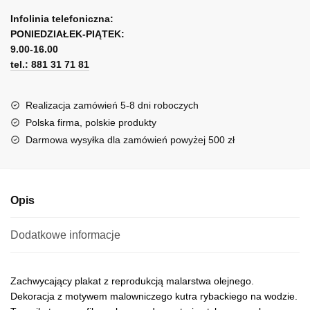
A
reprodukcją
l
Infolinia telefoniczna:
malarstwa
PONIEDZIAŁEK-PIĄTEK:
t
-
9.00-16.00
e
kuter
tel.: 881 31 71 81
r
n
a
Realizacja zamówień 5-8 dni roboczych
t
Polska firma, polskie produkty
i
Darmowa wysyłka dla zamówień powyżej 500 zł
v
e
:
Opis
Dodatkowe informacje
Zachwycający plakat z reprodukcją malarstwa olejnego.
Dekoracja z motywem malowniczego kutra rybackiego na wodzie.