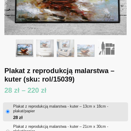
Plakat z reprodukcją malarstwa –
kuter
(sku: rol/15039)
Zakres
28
zł
–
220
zł
cen:
Plakat z reprodukcją malarstwa - kuter – 13cm x 18cm -
od
plakat/papier
28
zł
28 zł
Plakat z reprodukcją malarstwa - kuter – 21cm x 30cm -