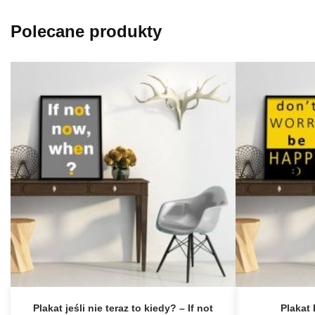
Polecane produkty
Plakat jeśli nie teraz to kiedy? – If not
Plakat