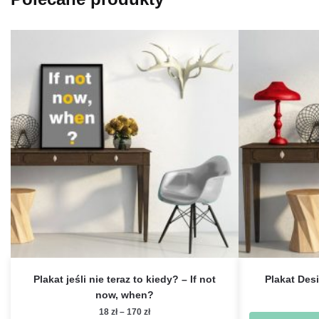
Plakat jeśli nie teraz to kiedy? – If not
Plakat Desi
now, when?
Zakres
18
zł
–
170
zł