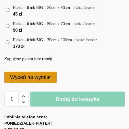
do
Plakat - think BIG – 30cm x 40cm - plakat/papier
170 zł
45
zł
Plakat - think BIG – 50cm x 70cm - plakat/papier
90
zł
Plakat - think BIG – 70cm x 100cm - plakat/papier
170
zł
Kupujesz plakat bez ramki.
Wyceń na wymiar
ilość
Dodaj do koszyka
Plakat
-
A
think
l
Infolinia telefoniczna:
BIG
PONIEDZIAŁEK-PIĄTEK:
t