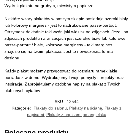
Wydruk plakatu na grubym, mięsistym papierze.
Niektóre wzory plakatów w naszym sklepie posiadają szeroki biały
lub kolorowy margines - jest to nadrukowane passe-partout.
Otrzymasz dokładnie taki wzór, jaki widzisz na zdjęciach. Jeżeli na
zdjęciach produktu i aranżacjach jest szerokie białe lub kolorowe
passe-partout / białe, kolorowe marginesy - taki margines
znajdzie się na twoim plakacie. Jest to nowoczesna forma
designu.
Każdy plakat możemy przygotować do rozmiaru ramek jakie
posiadasz w domu. Wydrukujemy Twoje pomysły i projekty oraz
inspiracje. Zaprojektujemy ozdobne napisy na plakat z Twoich
ulubionych cytatów.
SKU:
13544
Kategorie:
Plakaty do salonu
,
Plakaty na ścianę
,
Plakaty z
napisami
,
Plakaty z napisami po angielsku
Polecane produkty