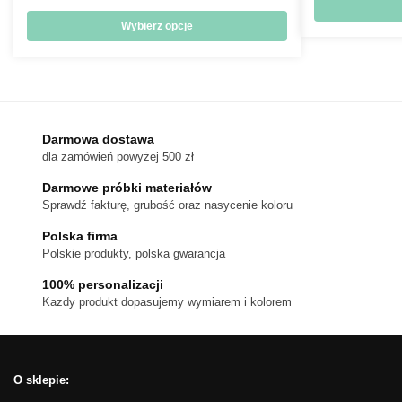
cen:
od
Wybierz opcje
18 zł
Ten
do
produkt
170 zł
ma
wiele
wariantów.
Darmowa dostawa
dla zamówień powyżej 500 zł
Opcje
można
Darmowe próbki materiałów
wybrać
Sprawdź fakturę, grubość oraz nasycenie koloru
na
Polska firma
stronie
Polskie produkty, polska gwarancja
produktu
100% personalizacji
Kazdy produkt dopasujemy wymiarem i kolorem
O sklepie: