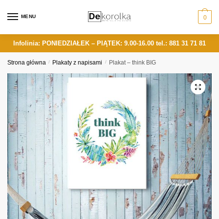
Skip
Skip
to
to
MENU
0
navigation
content
Infolinia: PONIEDZIAŁEK – PIĄTEK: 9.00-16.00
tel.: 881 31 71 81
Strona główna
/
Plakaty z napisami
/
Plakat – think BIG