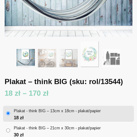
Plakat – think BIG
(sku: rol/13544)
Zakres
18
zł
–
170
zł
cen:
Plakat - think BIG – 13cm x 18cm - plakat/papier
od
18
zł
18 zł
Plakat - think BIG – 21cm x 30cm - plakat/papier
30
zł