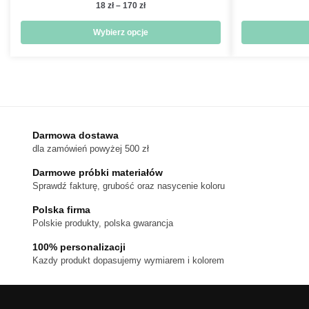
Zakres
18
zł
–
170
zł
cen:
od
Wybierz opcje
18 zł
Ten
do
produkt
170 zł
ma
wiele
wariantów.
Darmowa dostawa
Opcje
dla zamówień powyżej 500 zł
można
wybrać
Darmowe próbki materiałów
na
Sprawdź fakturę, grubość oraz nasycenie koloru
stronie
Polska firma
produktu
Polskie produkty, polska gwarancja
100% personalizacji
Kazdy produkt dopasujemy wymiarem i kolorem