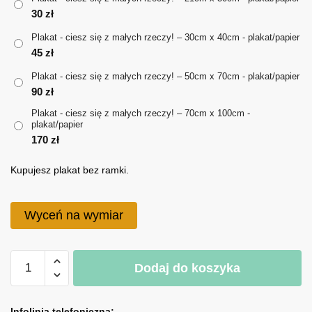
30
zł
do
Plakat - ciesz się z małych rzeczy! – 30cm x 40cm - plakat/papier
170 zł
45
zł
Plakat - ciesz się z małych rzeczy! – 50cm x 70cm - plakat/papier
90
zł
Plakat - ciesz się z małych rzeczy! – 70cm x 100cm -
plakat/papier
170
zł
Kupujesz plakat bez ramki.
Wyceń na wymiar
ilość
Dodaj do koszyka
Plakat
-
A
ciesz
l
Infolinia telefoniczna: