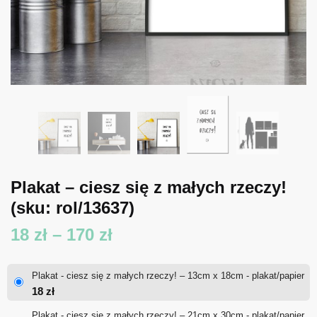
Plakat – ciesz się z małych rzeczy!
(sku: rol/13637)
Zakres
18
zł
–
170
zł
cen:
Plakat - ciesz się z małych rzeczy! – 13cm x 18cm - plakat/papier
od
18
zł
18 zł
Plakat - ciesz się z małych rzeczy! – 21cm x 30cm - plakat/papier