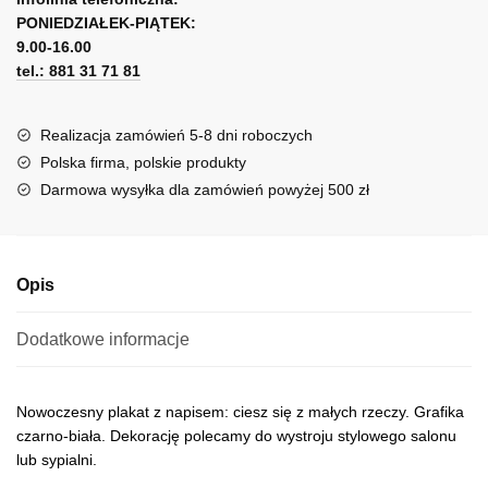
się
PONIEDZIAŁEK-PIĄTEK:
t
z
9.00-16.00
e
małych
tel.: 881 31 71 81
r
rzeczy!
n
a
Realizacja zamówień 5-8 dni roboczych
t
Polska firma, polskie produkty
i
Darmowa wysyłka dla zamówień powyżej 500 zł
v
e
:
Opis
Dodatkowe informacje
Nowoczesny plakat z napisem: ciesz się z małych rzeczy. Grafika
czarno-biała. Dekorację polecamy do wystroju stylowego salonu
lub sypialni.