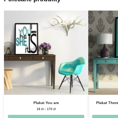
Plakat You are
Plakat There
Zakres
18
zł
–
170
zł
cen: