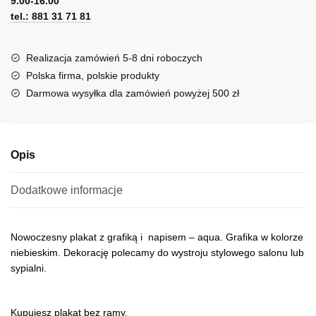
9.00-16.00
e
tel.: 881 31 71 81
r
n
a
Realizacja zamówień 5-8 dni roboczych
t
Polska firma, polskie produkty
i
Darmowa wysyłka dla zamówień powyżej 500 zł
v
e
:
Opis
Dodatkowe informacje
Nowoczesny plakat z grafiką i napisem – aqua. Grafika w kolorze
niebieskim. Dekorację polecamy do wystroju stylowego salonu lub
sypialni.
Kupujesz plakat bez ramy.