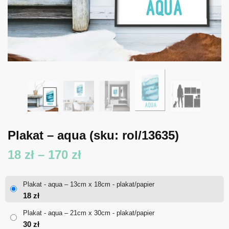
Plakat – aqua
(sku: rol/13635)
Zakres
18
zł
–
170
zł
cen:
Plakat - aqua – 13cm x 18cm - plakat/papier
od
18
zł
18 zł
Plakat - aqua – 21cm x 30cm - plakat/papier
30
zł