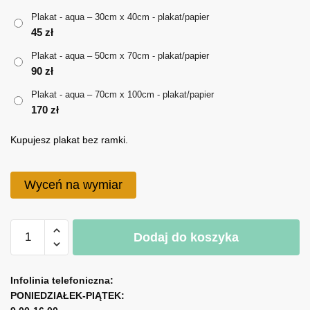
do
Plakat - aqua – 30cm x 40cm - plakat/papier
170 zł
45
zł
Plakat - aqua – 50cm x 70cm - plakat/papier
90
zł
Plakat - aqua – 70cm x 100cm - plakat/papier
170
zł
Kupujesz plakat bez ramki.
Wyceń na wymiar
ilość
Dodaj do koszyka
Plakat
-
A
aqua
l
Infolinia telefoniczna:
PONIEDZIAŁEK-PIĄTEK:
t