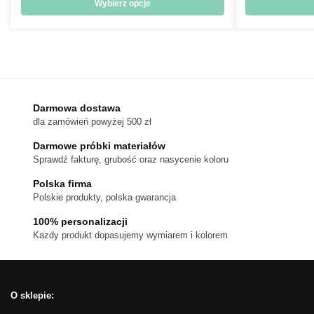
od
Wybierz opcje
18 zł
Ten
do
produkt
170 zł
ma
wiele
wariantów.
Darmowa dostawa
Opcje
dla zamówień powyżej 500 zł
można
wybrać
Darmowe próbki materiałów
na
Sprawdź fakturę, grubość oraz nasycenie koloru
stronie
Polska firma
produktu
Polskie produkty, polska gwarancja
100% personalizacji
Kazdy produkt dopasujemy wymiarem i kolorem
O sklepie: