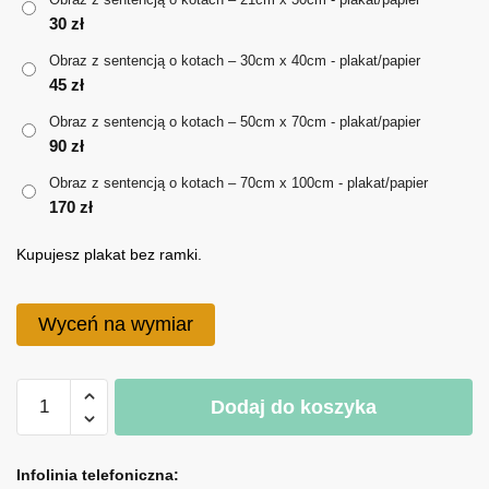
30
zł
do
Obraz z sentencją o kotach – 30cm x 40cm - plakat/papier
170 zł
45
zł
Obraz z sentencją o kotach – 50cm x 70cm - plakat/papier
90
zł
Obraz z sentencją o kotach – 70cm x 100cm - plakat/papier
170
zł
Kupujesz plakat bez ramki.
Wyceń na wymiar
ilość
Dodaj do koszyka
Obraz
z
A
sentencją
l
Infolinia telefoniczna: