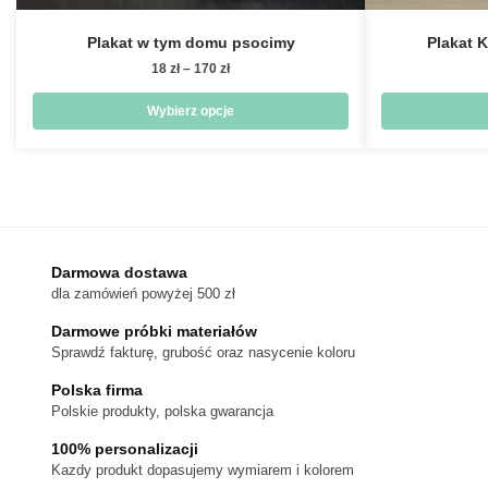
Plakat w tym domu psocimy
Plakat 
Zakres
18
zł
–
170
zł
cen:
od
Wybierz opcje
18 zł
Ten
do
produkt
170 zł
ma
wiele
wariantów.
Darmowa dostawa
Opcje
dla zamówień powyżej 500 zł
można
wybrać
Darmowe próbki materiałów
na
Sprawdź fakturę, grubość oraz nasycenie koloru
stronie
Polska firma
produktu
Polskie produkty, polska gwarancja
100% personalizacji
Kazdy produkt dopasujemy wymiarem i kolorem