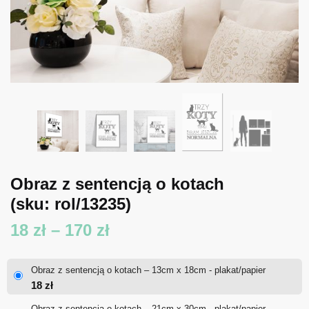
Obraz z sentencją o kotach
(sku: rol/13235)
Zakres
18
zł
–
170
zł
cen:
Obraz z sentencją o kotach – 13cm x 18cm - plakat/papier
od
18
zł
18 zł
Obraz z sentencją o kotach – 21cm x 30cm - plakat/papier