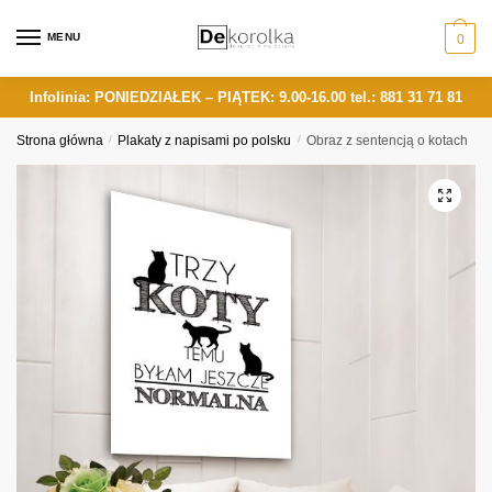
Skip
Skip
to
to
MENU
0
navigation
content
Infolinia: PONIEDZIAŁEK – PIĄTEK: 9.00-16.00
tel.: 881 31 71 81
Strona główna
/
Plakaty z napisami po polsku
/
Obraz z sentencją o kotach