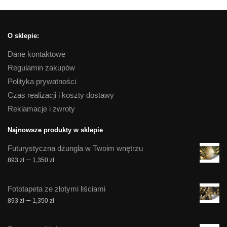
O sklepie:
Dane kontaktowe
Regulamin zakupów
Polityka prywatności
Czas realizacji i koszty dostawy
Reklamacje i zwroty
Najnowsze produkty w sklepie
Futurystyczna dżungla w Twoim wnętrzu
Zakres
–
893
zł
1,350
zł
cen:
od
Fototapeta ze złotymi liściami
893 zł
Zakres
–
893
zł
1,350
zł
do
cen:
1,350 zł
od