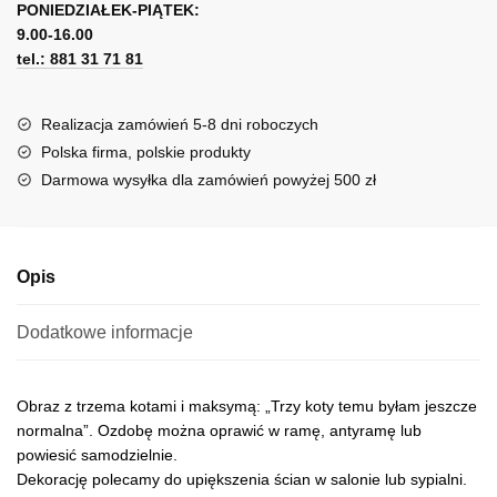
o
PONIEDZIAŁEK-PIĄTEK:
t
kotach
9.00-16.00
e
tel.: 881 31 71 81
r
n
a
Realizacja zamówień 5-8 dni roboczych
t
Polska firma, polskie produkty
i
Darmowa wysyłka dla zamówień powyżej 500 zł
v
e
:
Opis
Dodatkowe informacje
Obraz z trzema kotami i maksymą: „Trzy koty temu byłam jeszcze
normalna”. Ozdobę można oprawić w ramę, antyramę lub
powiesić samodzielnie.
Dekorację polecamy do upiększenia ścian w salonie lub sypialni.