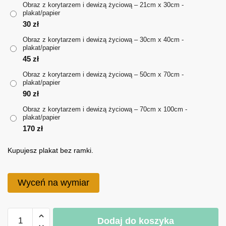
Obraz z korytarzem i dewizą życiową – 21cm x 30cm -
plakat/papier
do
30
zł
170 zł
Obraz z korytarzem i dewizą życiową – 30cm x 40cm -
plakat/papier
45
zł
Obraz z korytarzem i dewizą życiową – 50cm x 70cm -
plakat/papier
90
zł
Obraz z korytarzem i dewizą życiową – 70cm x 100cm -
plakat/papier
170
zł
Kupujesz plakat bez ramki.
Wyceń na wymiar
ilość
Dodaj do koszyka
Obraz