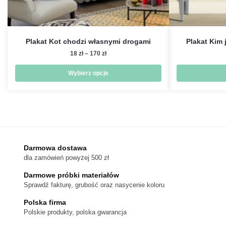
Plakat Kot chodzi własnymi drogami
Plakat Kim 
Zakres
18
zł
–
170
zł
cen:
od
Wybierz opcje
18 zł
Ten
do
produkt
170 zł
ma
wiele
wariantów.
Darmowa dostawa
Opcje
dla zamówień powyżej 500 zł
można
wybrać
Darmowe próbki materiałów
na
Sprawdź fakturę, grubość oraz nasycenie koloru
stronie
Polska firma
produktu
Polskie produkty, polska gwarancja