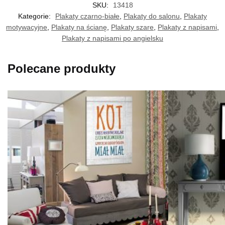
SKU:
13418
Kategorie:
Plakaty czarno-białe
,
Plakaty do salonu
,
Plakaty
motywacyjne
,
Plakaty na ścianę
,
Plakaty szare
,
Plakaty z napisami
,
Plakaty z napisami po angielsku
Polecane produkty