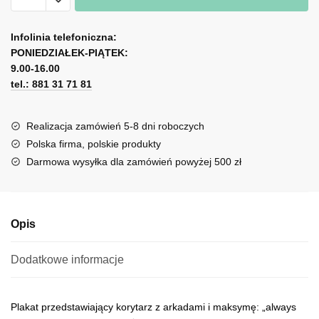
z
A
korytarzem
l
Infolinia telefoniczna:
i
PONIEDZIAŁEK-PIĄTEK:
t
dewizą
9.00-16.00
e
życiową
tel.: 881 31 71 81
r
n
a
Realizacja zamówień 5-8 dni roboczych
t
Polska firma, polskie produkty
i
Darmowa wysyłka dla zamówień powyżej 500 zł
v
e
:
Opis
Dodatkowe informacje
Plakat przedstawiający korytarz z arkadami i maksymę: „always