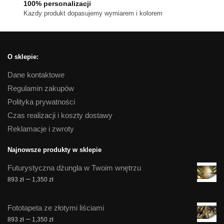
100% personalizacji
Kazdy produkt dopasujemy wymiarem i kolorem
O sklepie:
Dane kontaktowe
Regulamin zakupów
Polityka prywatności
Czas realizacji i koszty dostawy
Reklamacje i zwroty
Najnowsze produkty w sklepie
Futurystyczna dżungla w Twoim wnętrzu
Zakres
–
893
zł
1,350
zł
cen:
od
Fototapeta ze złotymi liściami
893 zł
Zakres
–
893
zł
1,350
zł
do