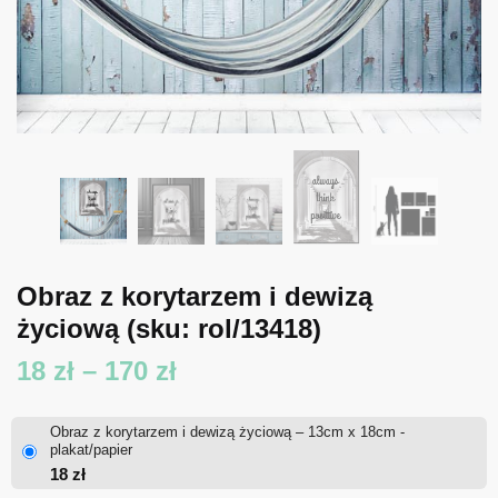
Obraz z korytarzem i dewizą
życiową
(sku: rol/13418)
Zakres
18
zł
–
170
zł
cen:
Obraz z korytarzem i dewizą życiową – 13cm x 18cm -
od
plakat/papier
18
zł
18 zł