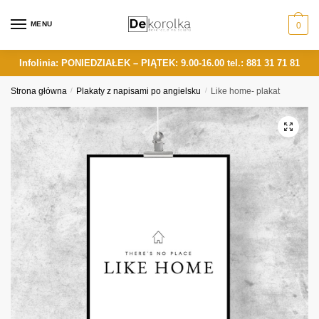
Skip
Skip
to
to
MENU
0
navigation
content
Infolinia: PONIEDZIAŁEK – PIĄTEK: 9.00-16.00
tel.: 881 31 71 81
Strona główna
/
Plakaty z napisami po angielsku
/
Like home- plakat