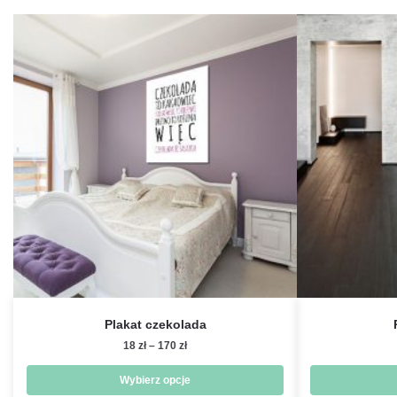
Plakat czekolada
Zakres
18
zł
–
170
zł
cen:
od
Wybierz opcje
18 zł