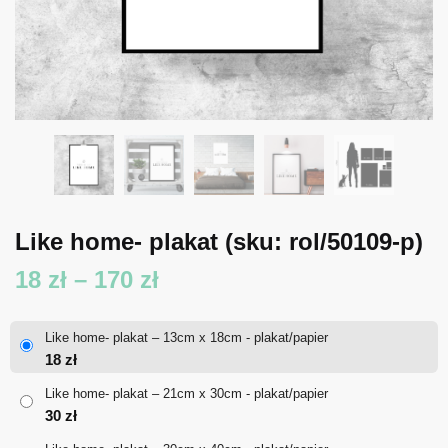
Like home- plakat
(sku: rol/50109-p)
Zakres
18
zł
–
170
zł
cen:
Like home- plakat – 13cm x 18cm - plakat/papier
od
18
zł
18 zł
Like home- plakat – 21cm x 30cm - plakat/papier
30
zł
do