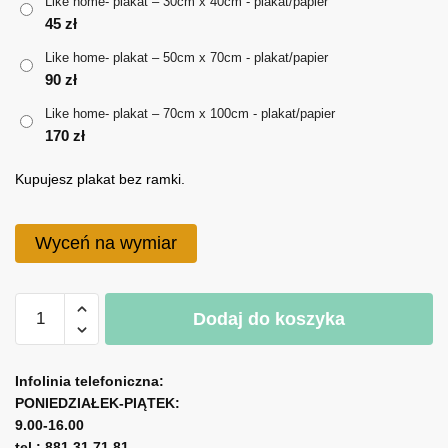
Like home- plakat – 30cm x 40cm - plakat/papier
170 zł
45
zł
Like home- plakat – 50cm x 70cm - plakat/papier
90
zł
Like home- plakat – 70cm x 100cm - plakat/papier
170
zł
Kupujesz plakat bez ramki.
Wyceń na wymiar
ilość
Dodaj do koszyka
Like
home-
A
plakat
l
Infolinia telefoniczna:
PONIEDZIAŁEK-PIĄTEK:
t
9.00-16.00
e
tel.: 881 31 71 81