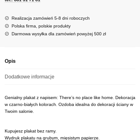
r
n
a
Realizacja zamówień 5-8 dni roboczych
t
Polska firma, polskie produkty
i
Darmowa wysyłka dla zamówień powyżej 500 zł
v
e
:
Opis
Dodatkowe informacje
Genialny plakat z napisem: There’s no place like home. Dekoracja
w czarno-białych kolorach. Ozdoba idealna do dekoracji ściany w
Twoim salonie.
Kupujesz plakat bez ramy.
Wydruk plakatu na grubym, mięsistym papierze.