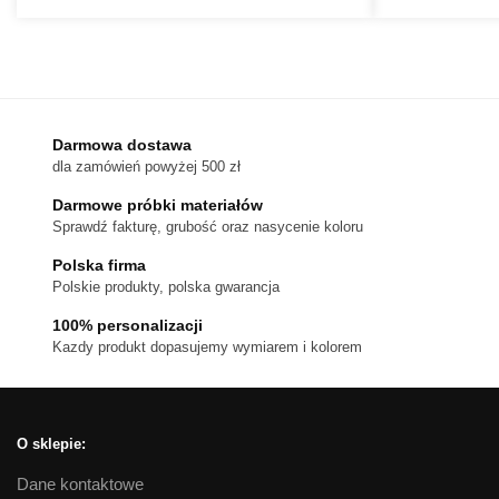
Ten
do
produkt
170 zł
ma
wiele
wariantów.
Darmowa dostawa
Opcje
dla zamówień powyżej 500 zł
można
wybrać
Darmowe próbki materiałów
na
Sprawdź fakturę, grubość oraz nasycenie koloru
stronie
Polska firma
produktu
Polskie produkty, polska gwarancja
100% personalizacji
Kazdy produkt dopasujemy wymiarem i kolorem
O sklepie:
Dane kontaktowe