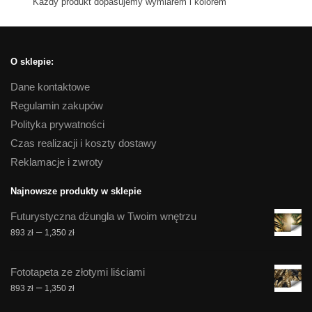
Kazdy produkt dopasujemy wymiarem i kolorem
O sklepie:
Dane kontaktowe
Regulamin zakupów
Polityka prywatności
Czas realizacji i koszty dostawy
Reklamacje i zwroty
Najnowsze produkty w sklepie
Futurystyczna dżungla w Twoim wnętrzu
Zakres
–
893
zł
1,350
zł
cen:
od
Fototapeta ze złotymi liściami
893 zł
Zakres
–
893
zł
1,350
zł
do
cen:
1,350 zł