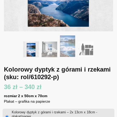
Kolorowy dyptyk z górami i rzekami
(sku: rol/610292-p)
Zakres
36
zł
–
340
zł
cen:
rozmiar 2 x 50cm x 70cm
Plakat – grafika na papierze
od
Kolorowy dyptyk z górami i rzekami – 2x 13cm x 18cm -
36 zł
plakat/papier