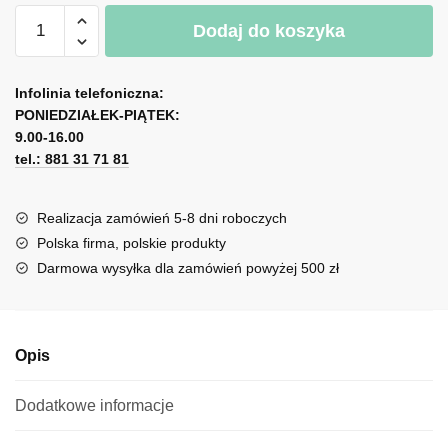
ilość
Dodaj do koszyka
Kolorowy
dyptyk
A
z
l
Infolinia telefoniczna:
górami
PONIEDZIAŁEK-PIĄTEK:
t
i
9.00-16.00
e
rzekami
tel.: 881 31 71 81
r
n
a
Realizacja zamówień 5-8 dni roboczych
t
Polska firma, polskie produkty
i
Darmowa wysyłka dla zamówień powyżej 500 zł
v
e
:
Opis
Dodatkowe informacje