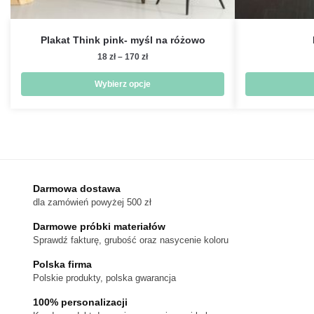
Plakat Think pink- myśl na różowo
Zakres
18
zł
–
170
zł
cen:
od
Wybierz opcje
18 zł
Ten
do
produkt
170 zł
ma
wiele
wariantów.
Darmowa dostawa
Opcje
dla zamówień powyżej 500 zł
można
wybrać
Darmowe próbki materiałów
na
Sprawdź fakturę, grubość oraz nasycenie koloru
stronie
Polska firma
produktu
Polskie produkty, polska gwarancja
100% personalizacji