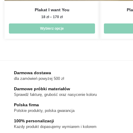
Plakat I want You
Pl
Zakres
18
zł
–
170
zł
cen:
od
Wybierz opcje
18 zł
Ten
do
produkt
170 zł
ma
wiele
wariantów.
Darmowa dostawa
Opcje
dla zamówień powyżej 500 zł
można
wybrać
Darmowe próbki materiałów
na
Sprawdź fakturę, grubość oraz nasycenie koloru
stronie
Polska firma
produktu
Polskie produkty, polska gwarancja
100% personalizacji
Kazdy produkt dopasujemy wymiarem i kolorem