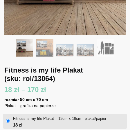
Fitness is my life Plakat
(sku: rol/13064)
Zakres
18
zł
–
170
zł
cen:
rozmiar 50 cm x 70 cm
Plakat – grafika na papierze
od
Fitness is my life Plakat – 13cm x 18cm - plakat/papier
18 zł
18
zł