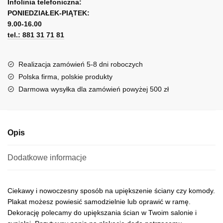
l
Infolinia telefoniczna:
life
PONIEDZIAŁEK-PIĄTEK:
t
Plakat
9.00-16.00
e
tel.: 881 31 71 81
r
n
a
Realizacja zamówień 5-8 dni roboczych
t
Polska firma, polskie produkty
i
Darmowa wysyłka dla zamówień powyżej 500 zł
v
e
:
Opis
Dodatkowe informacje
Ciekawy i nowoczesny sposób na upiększenie ściany czy komody.
Plakat możesz powiesić samodzielnie lub oprawić w ramę.
Dekorację polecamy do upiększania ścian w Twoim salonie i