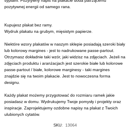
sypialni. Pozytywny napis na plakacie doda patrzącemu
pozytywnej energii od samego rana.
Kupujesz plakat bez ramy.
Wydruk plakatu na grubym, mięsistym papierze.
Niektóre wzory plakatów w naszym sklepie posiadają szeroki biały
lub kolorowy margines - jest to nadrukowane passe-partout.
Otrzymasz dokładnie taki wzór, jaki widzisz na zdjęciach. Jeżeli na
zdjęciach produktu i aranżacjach jest szerokie białe lub kolorowe
passe-partout / białe, kolorowe marginesy - taki margines
znajdzie się na twoim plakacie. Jest to nowoczesna forma
designu.
Każdy plakat możemy przygotować do rozmiaru ramek jakie
posiadasz w domu. Wydrukujemy Twoje pomysły i projekty oraz
inspiracje. Zaprojektujemy ozdobne napisy na plakat z Twoich
ulubionych cytatów.
SKU:
13064