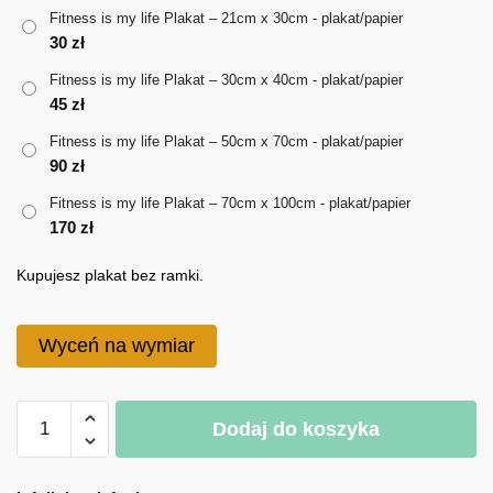
do
Fitness is my life Plakat – 21cm x 30cm - plakat/papier
30
zł
170 zł
Fitness is my life Plakat – 30cm x 40cm - plakat/papier
45
zł
Fitness is my life Plakat – 50cm x 70cm - plakat/papier
90
zł
Fitness is my life Plakat – 70cm x 100cm - plakat/papier
170
zł
Kupujesz plakat bez ramki.
Wyceń na wymiar
ilość
Dodaj do koszyka
Fitness
is
A
my