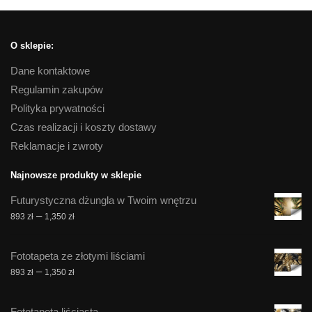
O sklepie:
Dane kontaktowe
Regulamin zakupów
Polityka prywatności
Czas realizacji i koszty dostawy
Reklamacje i zwroty
Najnowsze produkty w sklepie
Futurystyczna dżungla w Twoim wnętrzu
Zakres
–
893
zł
1,350
zł
cen:
od
Fototapeta ze złotymi liściami
893 zł
Zakres
–
893
zł
1,350
zł
do
cen:
1,350 zł
od
Fototapeta liściasta