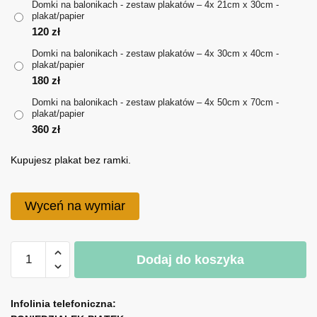
Domki na balonikach - zestaw plakatów – 4x 21cm x 30cm -
plakat/papier
do
120
zł
360 zł
Domki na balonikach - zestaw plakatów – 4x 30cm x 40cm -
plakat/papier
180
zł
Domki na balonikach - zestaw plakatów – 4x 50cm x 70cm -
plakat/papier
360
zł
Kupujesz plakat bez ramki.
Wyceń na wymiar
ilość
Dodaj do koszyka
Domki
na
A
balonikach
l
Infolinia telefoniczna:
-