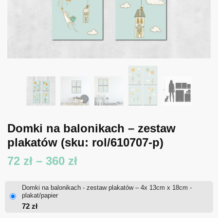
Domki na balonikach – zestaw
plakatów
(sku: rol/610707-p)
Zakres
72
zł
–
360
zł
cen:
Domki na balonikach - zestaw plakatów – 4x 13cm x 18cm -
od
plakat/papier
72
zł
72 zł