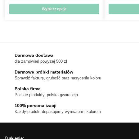
cen:
od
Wybierz opcje
18 zł
Ten
do
produkt
170 zł
ma
wiele
wariantów.
Darmowa dostawa
Opcje
dla zamówień powyżej 500 zł
można
wybrać
Darmowe próbki materiałów
na
Sprawdź fakturę, grubość oraz nasycenie koloru
stronie
Polska firma
produktu
Polskie produkty, polska gwarancja
100% personalizacji
Kazdy produkt dopasujemy wymiarem i kolorem
O sklepie: