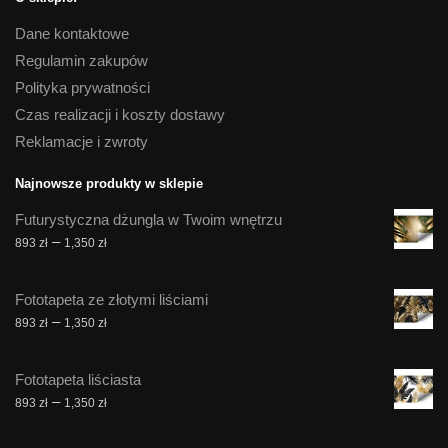
Dane kontaktowe
Regulamin zakupów
Polityka prywatności
Czas realizacji i koszty dostawy
Reklamacje i zwroty
Najnowsze produkty w sklepie
Futurystyczna dżungla w Twoim wnętrzu
Zakres
–
893
zł
1,350
zł
cen:
od
Fototapeta ze złotymi liściami
893 zł
Zakres
–
893
zł
1,350
zł
do
cen:
1,350 zł
od
Fototapeta liściasta
893 zł
Zakres
–
893
zł
1,350
zł
do
cen:
1,350 zł
od