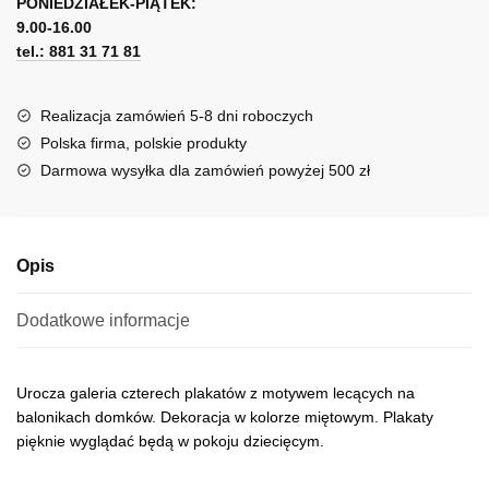
PONIEDZIAŁEK-PIĄTEK:
t
zestaw
9.00-16.00
e
plakatów
tel.: 881 31 71 81
r
n
a
Realizacja zamówień 5-8 dni roboczych
t
Polska firma, polskie produkty
i
Darmowa wysyłka dla zamówień powyżej 500 zł
v
e
:
Opis
Dodatkowe informacje
Urocza galeria czterech plakatów z motywem lecących na
balonikach domków. Dekoracja w kolorze miętowym. Plakaty
pięknie wyglądać będą w pokoju dziecięcym.