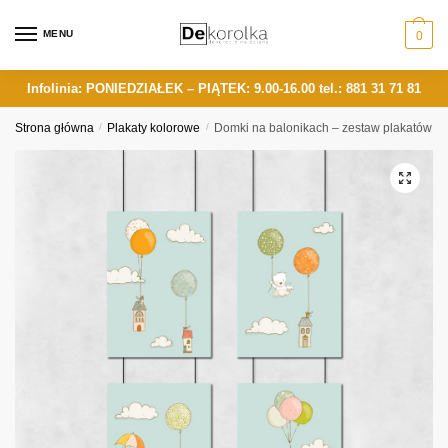
Skip
Skip
to
to
MENU
0
navigation
content
Infolinia: PONIEDZIAŁEK – PIĄTEK: 9.00-16.00
tel.: 881 31 71 81
Strona główna
/
Plakaty kolorowe
/
Domki na balonikach – zestaw plakatów