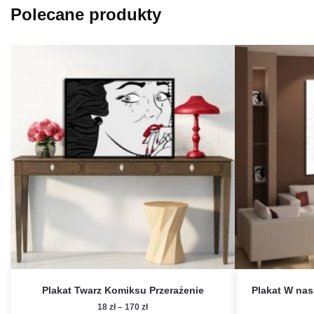
Polecane produkty
Plakat Twarz Komiksu Przerażenie
Plakat W na
Zakres
18
zł
–
170
zł