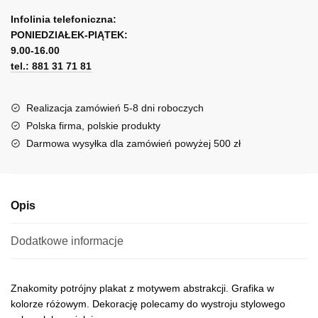
A
z
l
Infolinia telefoniczna:
różową
PONIEDZIAŁEK-PIĄTEK:
t
abstrakcją
9.00-16.00
e
tel.: 881 31 71 81
r
n
a
Realizacja zamówień 5-8 dni roboczych
t
Polska firma, polskie produkty
i
Darmowa wysyłka dla zamówień powyżej 500 zł
v
e
:
Opis
Dodatkowe informacje
Znakomity potrójny plakat z motywem abstrakcji. Grafika w
kolorze różowym. Dekorację polecamy do wystroju stylowego