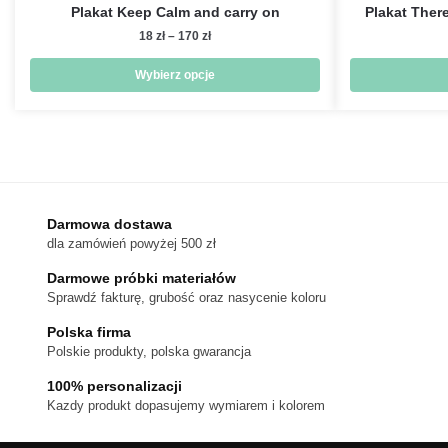
Plakat Keep Calm and carry on
Plakat There
Zakres
18
zł
–
170
zł
cen:
od
Wybierz opcje
18 zł
Ten
do
produkt
170 zł
ma
wiele
wariantów.
Darmowa dostawa
Opcje
dla zamówień powyżej 500 zł
można
wybrać
Darmowe próbki materiałów
na
Sprawdź fakturę, grubość oraz nasycenie koloru
stronie
Polska firma
produktu
Polskie produkty, polska gwarancja
100% personalizacji
Kazdy produkt dopasujemy wymiarem i kolorem