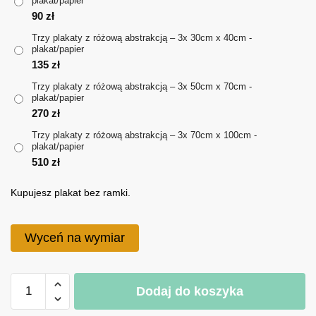
plakat/papier
do
90
zł
510 zł
Trzy plakaty z różową abstrakcją – 3x 30cm x 40cm -
plakat/papier
135
zł
Trzy plakaty z różową abstrakcją – 3x 50cm x 70cm -
plakat/papier
270
zł
Trzy plakaty z różową abstrakcją – 3x 70cm x 100cm -
plakat/papier
510
zł
Kupujesz plakat bez ramki.
Wyceń na wymiar
ilość
Dodaj do koszyka
Trzy
plakaty