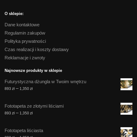
O sklepie:
Dane kontaktowe
Regulamin zakupów
Polityka prywatności
Czas realizacji i koszty dostawy
Reklamacje i zwroty
Najnowsze produkty w sklepie
Futurystyczna dżungla w Twoim wnętrzu
Zakres
–
893
zł
1,350
zł
cen:
od
Fototapeta ze złotymi liściami
893 zł
Zakres
–
893
zł
1,350
zł
do
cen:
1,350 zł
od
Fototapeta liściasta
893 zł
Zakres