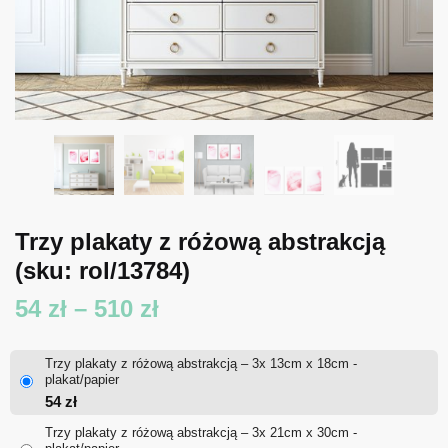
Trzy plakaty z różową abstrakcją
(sku: rol/13784)
Zakres
54
zł
–
510
zł
cen:
Trzy plakaty z różową abstrakcją – 3x 13cm x 18cm -
od
plakat/papier
54
zł
54 zł
Trzy plakaty z różową abstrakcją – 3x 21cm x 30cm -