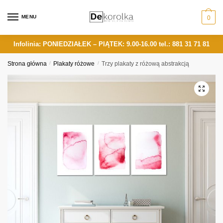
Skip
Skip
to
to
MENU
0
navigation
content
Infolinia: PONIEDZIAŁEK – PIĄTEK: 9.00-16.00
tel.: 881 31 71 81
Strona główna
/
Plakaty różowe
/
Trzy plakaty z różową abstrakcją