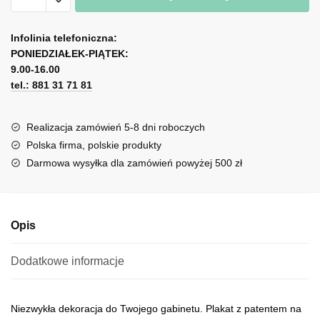
dla
A
chirurga
l
Infolinia telefoniczna:
-
PONIEDZIAŁEK-PIĄTEK:
t
Patent
9.00-16.00
e
na
tel.: 881 31 71 81
r
nożyczki
n
a
Realizacja zamówień 5-8 dni roboczych
t
Polska firma, polskie produkty
i
Darmowa wysyłka dla zamówień powyżej 500 zł
v
e
:
Opis
Dodatkowe informacje
Niezwykła dekoracja do Twojego gabinetu. Plakat z patentem na