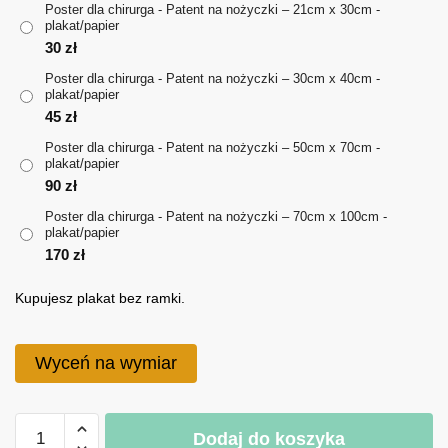
Poster dla chirurga - Patent na nożyczki – 21cm x 30cm -
plakat/papier
do
30
zł
170 zł
Poster dla chirurga - Patent na nożyczki – 30cm x 40cm -
plakat/papier
45
zł
Poster dla chirurga - Patent na nożyczki – 50cm x 70cm -
plakat/papier
90
zł
Poster dla chirurga - Patent na nożyczki – 70cm x 100cm -
plakat/papier
170
zł
Kupujesz plakat bez ramki.
Wyceń na wymiar
ilość
Dodaj do koszyka
Poster