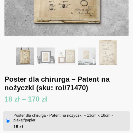
Poster dla chirurga – Patent na
nożyczki
(sku: rol/71470)
Zakres
18
zł
–
170
zł
cen:
Poster dla chirurga - Patent na nożyczki – 13cm x 18cm -
od
plakat/papier
18
zł
18 zł