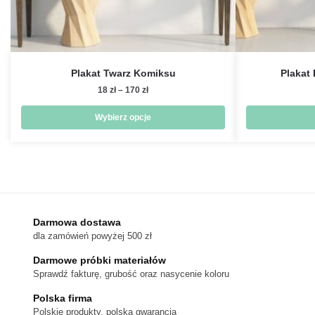
Plakat Twarz Komiksu
Plakat
Zakres
18
zł
–
170
zł
cen:
od
Wybierz opcje
18 zł
Ten
do
produkt
170 zł
ma
wiele
wariantów.
Darmowa dostawa
Opcje
dla zamówień powyżej 500 zł
można
wybrać
Darmowe próbki materiałów
na
Sprawdź fakturę, grubość oraz nasycenie koloru
stronie
Polska firma
produktu
Polskie produkty, polska gwarancja