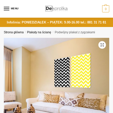
Skip
Skip
to
to
MENU
0
navigation
content
Infolinia: PONIEDZIAŁEK – PIĄTEK: 9.00-16.00
tel.: 881 31 71 81
Strona główna
/
Plakaty na ścianę
/
Podwójny plakat z zygzakami