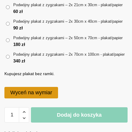
do
Podwójny plakat z zygzakami – 2x 21cm x 30cm - plakat/papier
60
zł
340 zł
Podwójny plakat z zygzakami – 2x 30cm x 40cm - plakat/papier
90
zł
Podwójny plakat z zygzakami – 2x 50cm x 70cm - plakat/papier
180
zł
Podwójny plakat z zygzakami – 2x 70cm x 100cm - plakat/papier
340
zł
Kupujesz plakat bez ramki.
Wyceń na wymiar
ilość
Dodaj do koszyka
Podwójny
plakat
A
z