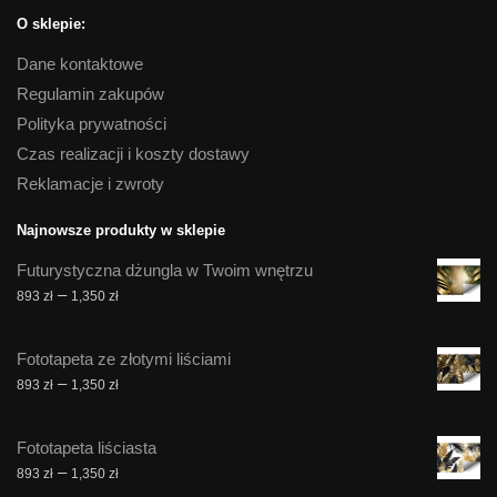
O sklepie:
Dane kontaktowe
Regulamin zakupów
Polityka prywatności
Czas realizacji i koszty dostawy
Reklamacje i zwroty
Najnowsze produkty w sklepie
Futurystyczna dżungla w Twoim wnętrzu
Zakres
–
893
zł
1,350
zł
cen:
od
Fototapeta ze złotymi liściami
893 zł
Zakres
–
893
zł
1,350
zł
do
cen:
1,350 zł
od
Fototapeta liściasta
893 zł
Zakres
–
893
zł
1,350
zł
do
cen: