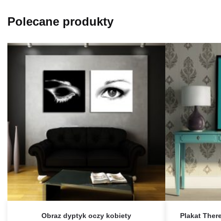
Polecane produkty
Obraz dyptyk oczy kobiety
Plakat There