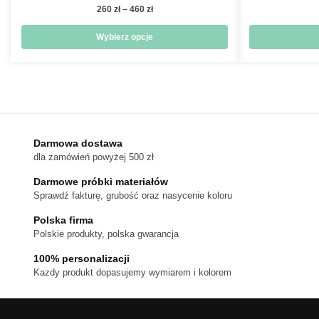
Zakres
260
zł
–
460
zł
cen:
od
Wybierz opcje
260 zł
Ten
do
produkt
460 zł
ma
wiele
wariantów.
Darmowa dostawa
Opcje
dla zamówień powyżej 500 zł
można
wybrać
Darmowe próbki materiałów
na
Sprawdź fakturę, grubość oraz nasycenie koloru
stronie
Polska firma
produktu
Polskie produkty, polska gwarancja
100% personalizacji
Kazdy produkt dopasujemy wymiarem i kolorem