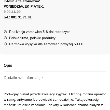
l
Infolinia telefoniczna:
zygzakami
PONIEDZIAŁEK-PIĄTEK:
t
9.00-16.00
e
tel.: 881 31 71 81
r
n
a
Realizacja zamówień 5-8 dni roboczych
t
Polska firma, polskie produkty
i
Darmowa wysyłka dla zamówień powyżej 500 zł
v
e
:
Opis
Dodatkowe informacje
Podwójny plakat przedstawiający zygzaki. Ozdobę można oprawić
w ramę, antyramę lub powiesić samodzielnie. Taką dekorację
możesz umieścić w salonie. Plakaty w kolorach czarno-białych z