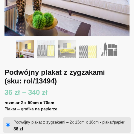
Podwójny plakat z zygzakami
(sku: rol/13494)
Zakres
36
zł
–
340
zł
cen:
rozmiar 2 x 50cm x 70cm
Plakat – grafika na papierze
od
Podwójny plakat z zygzakami – 2x 13cm x 18cm - plakat/papier
36 zł
36
zł