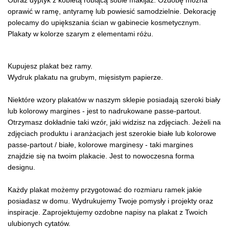
Obraz dyptyk z kobietą robiącą sobie makijaż. Ozdobę można
oprawić w ramę, antyramę lub powiesić samodzielnie. Dekorację
polecamy do upiększania ścian w gabinecie kosmetycznym.
Plakaty w kolorze szarym z elementami różu.
Kupujesz plakat bez ramy.
Wydruk plakatu na grubym, mięsistym papierze.
Niektóre wzory plakatów w naszym sklepie posiadają szeroki biały
lub kolorowy margines - jest to nadrukowane passe-partout.
Otrzymasz dokładnie taki wzór, jaki widzisz na zdjęciach. Jeżeli na
zdjęciach produktu i aranżacjach jest szerokie białe lub kolorowe
passe-partout / białe, kolorowe marginesy - taki margines
znajdzie się na twoim plakacie. Jest to nowoczesna forma
designu.
Każdy plakat możemy przygotować do rozmiaru ramek jakie
posiadasz w domu. Wydrukujemy Twoje pomysły i projekty oraz
inspiracje. Zaprojektujemy ozdobne napisy na plakat z Twoich
ulubionych cytatów.