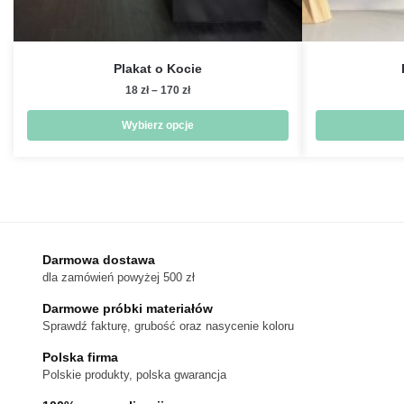
Plakat o Kocie
Zakres
18
zł
–
170
zł
cen:
od
Wybierz opcje
18 zł
Ten
do
produkt
170 zł
ma
wiele
wariantów.
Darmowa dostawa
Opcje
dla zamówień powyżej 500 zł
można
wybrać
Darmowe próbki materiałów
na
Sprawdź fakturę, grubość oraz nasycenie koloru
stronie
Polska firma
produktu
Polskie produkty, polska gwarancja