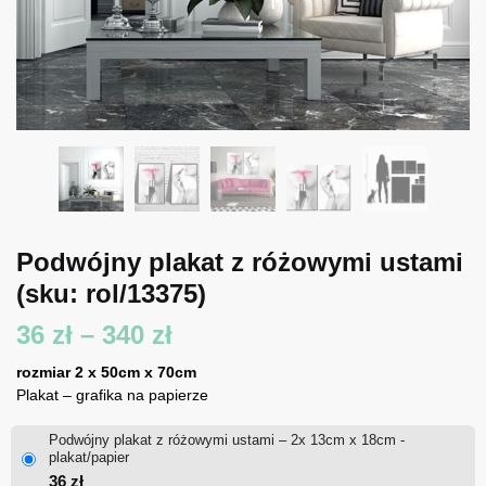
Podwójny plakat z różowymi ustami
(sku: rol/13375)
Zakres
36
zł
–
340
zł
cen:
rozmiar 2 x 50cm x 70cm
Plakat – grafika na papierze
od
Podwójny plakat z różowymi ustami – 2x 13cm x 18cm -
36 zł
plakat/papier
36
zł