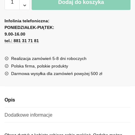
Dodaj do koszyka
Podwójny
plakat
A
z
l
Infolinia telefoniczna:
różowymi
PONIEDZIAŁEK-PIĄTEK:
t
ustami
9.00-16.00
e
tel.: 881 31 71 81
r
n
a
Realizacja zamówień 5-8 dni roboczych
t
Polska firma, polskie produkty
i
Darmowa wysyłka dla zamówień powyżej 500 zł
v
e
:
Opis
Dodatkowe informacje