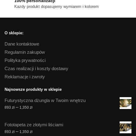
100% personalizacji
Kazdy produkt dopasujemy wymiarem i kolorem
O sklepie:
Dane kontaktowe
Regulamin zakupów
Polityka prywatności
Czas realizacji i koszty dostawy
Reklamacje i zwroty
Najnowsze produkty w sklepie
Futurystyczna dżungla w Twoim wnętrzu
Zakres
–
893
zł
1,350
zł
cen:
od
Fototapeta ze złotymi liściami
893 zł
Zakres
–
893
zł
1,350
zł
do