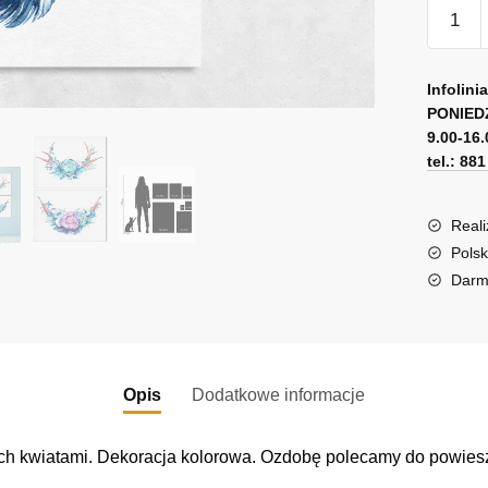
ilość
Plakaty
dyptyk
A
z
l
Infolini
kwiatam
PONIED
t
9.00-16.
i
e
tel.: 88
rogami
r
n
a
Reali
t
Polsk
i
Darm
v
e
:
Opis
Dodatkowe informacje
h kwiatami. Dekoracja kolorowa. Ozdobę polecamy do powiesze