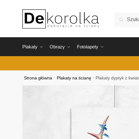
Skip
Skip
to
to
Szukaj:
Szukaj
navigation
content
Plakaty
Obrazy
Fototapety
Strona główna
/
Plakaty na ścianę
/
Plakaty dyptyk z kwia