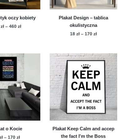
stronie
produktu
produktu
tyk oczy kobiety
Plakat Design – tablica
okulistyczna
Zakres
0
zł
–
460
zł
cen:
Zakres
18
zł
–
170
zł
Ten
od
cen:
Ten
produkt
260 zł
od
produkt
ma
do
18 zł
ma
wiele
460 zł
do
wiele
170 zł
wariantów.
wariantów.
Opcje
Opcje
można
można
wybrać
wybrać
na
na
stronie
stronie
produktu
produktu
at o Kocie
Plakat Keep Calm and accep
the fact I'm the Boss
Zakres
zł
–
170
zł