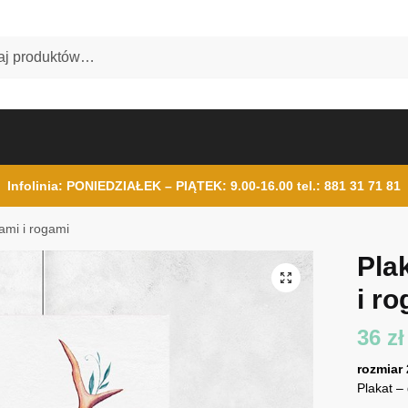
Infolinia: PONIEDZIAŁEK – PIĄTEK: 9.00-16.00
tel.: 881 31 71 81
tami i rogami
Pla
i r
36
zł
rozmiar
Plakat –