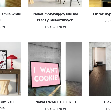
onie
produktu
duktu
t smile while
Plakat motywujący Nie ma
Obraz dyp
l
rzeczy niemożliwych
26
Zakres
Zakres
70
zł
18
zł
–
170
zł
cen:
cen:
n
Ten
od
od
dukt
produkt
18 zł
18 zł
ma
do
do
le
170 zł
wiele
170 zł
iantów.
wariantów.
cje
Opcje
żna
można
brać
wybrać
na
onie
stronie
duktu
produktu
 Komiksu
Plakat I WANT COOKIE!
Plak
nie
Zakres
18
zł
–
170
zł
18