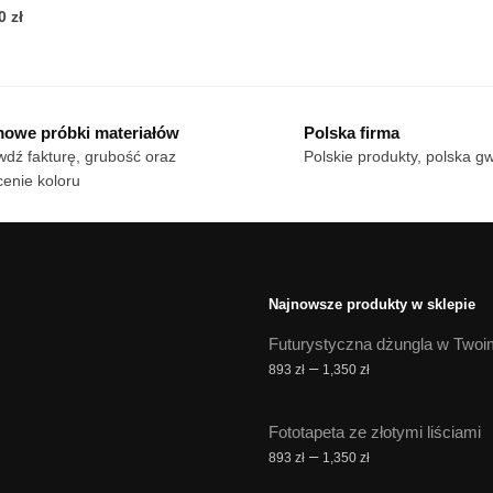
cen:
Zakres
70
zł
Ten
od
cen:
n
produkt
18 zł
od
dukt
ma
do
18 zł
wiele
170 zł
do
owe próbki materiałów
Polska firma
le
170 zł
wariantów.
dź fakturę, grubość oraz
Polskie produkty, polska g
iantów.
Opcje
enie koloru
cje
można
żna
wybrać
brać
na
stronie
onie
produktu
Najnowsze produkty w sklepie
duktu
Futurystyczna dżungla w Twoi
Zakres
–
893
zł
1,350
zł
cen:
od
Fototapeta ze złotymi liściami
893 zł
Zakres
–
893
zł
1,350
zł
do
cen:
1,350 zł