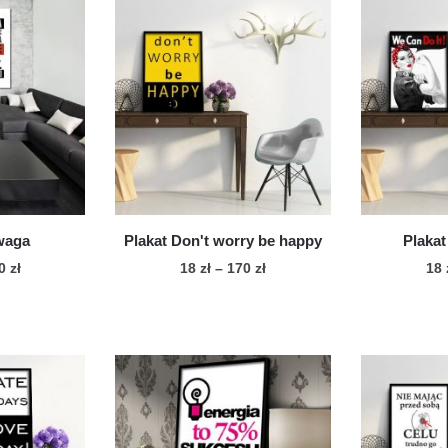
waga
Plakat Don't worry be happy
Plakat
Zakres
Zakres
70
zł
18
zł
–
170
zł
18
cen:
cen:
n
Ten
od
od
dukt
produkt
18 zł
18 zł
ma
do
do
le
170 zł
wiele
170 zł
iantów.
wariantów.
cje
Opcje