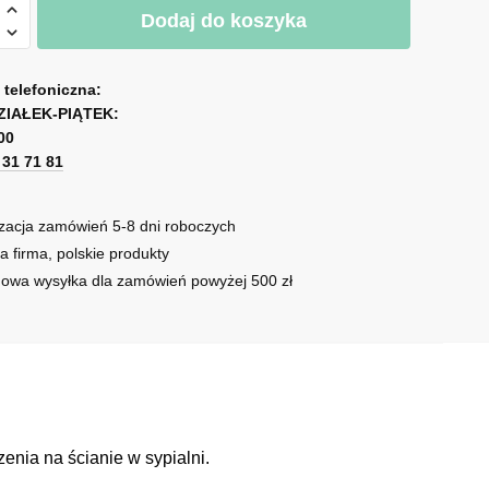
Dodaj do koszyka
a telefoniczna:
i
ZIAŁEK-PIĄTEK:
00
1 31 71 81
zacja zamówień 5-8 dni roboczych
a firma, polskie produkty
owa wysyłka dla zamówień powyżej 500 zł
nia na ścianie w sypialni.