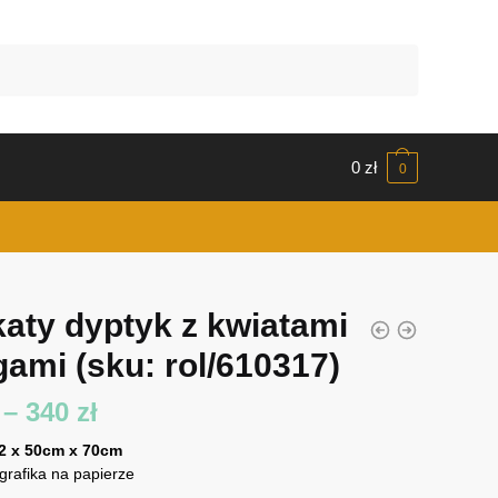
0
zł
0
katy dyptyk z kwiatami
ogami
(sku: rol/610317)
Zakres
–
340
zł
cen:
 2 x 50cm x 70cm
 grafika na papierze
od