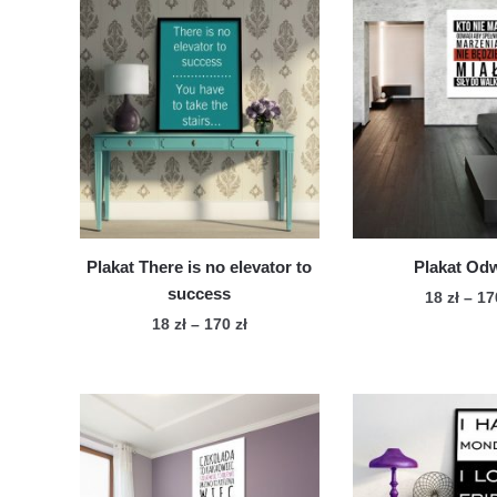
Plakat There is no elevator to
Plakat Od
success
18
zł
–
1
Zakres
18
zł
–
170
zł
Te
cen:
Ten
pro
od
produkt
ma
18 zł
ma
wie
do
wiele
170 zł
war
wariantów.
Op