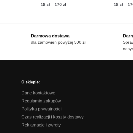
Zakres
18
zł
–
170
zł
18
zł
–
1
cen:
Ten
Te
od
produkt
pro
18 zł
ma
ma
do
Darmowa dostawa
Darm
wiele
170 zł
wie
dla zamówień powyżej 500 zł
Spraw
wariantów.
war
nasyc
Opcje
Op
można
mo
wybrać
wy
na
na
stronie
str
O sklepie:
produktu
pro
Dane kontaktowe
Regulamin zakupów
Polityka prywatności
Czas realizacji i koszty dostawy
Reklamacje i zwroty