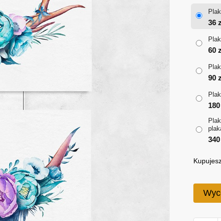
Plak
36
z
Plak
60
z
Plak
90
z
Plak
18
Plak
plak
34
Kupujesz
Wyc