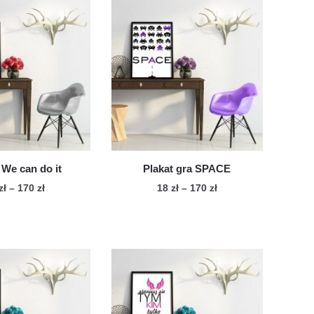
 We can do it
Plakat gra SPACE
Zakres
Zakres
zł
–
170
zł
18
zł
–
170
zł
cen:
cen:
Ten
Ten
od
od
produkt
produkt
18 zł
18 zł
ma
ma
do
do
wiele
170 zł
wiele
170 zł
wariantów.
wariantów.
Opcje
Opcje