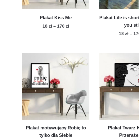
str
produktu
pro
Plakat Kiss Me
Plakat Life is shor
you sti
Zakres
18
zł
–
170
zł
cen:
18
zł
–
1
Ten
od
Te
produkt
18 zł
pro
ma
do
ma
wiele
170 zł
wie
wariantów.
war
Opcje
Op
można
mo
wybrać
wy
na
na
stronie
str
produktu
pro
Plakat motywujący Robię to
Plakat Twarz
tylko dla Siebie
Przeraże