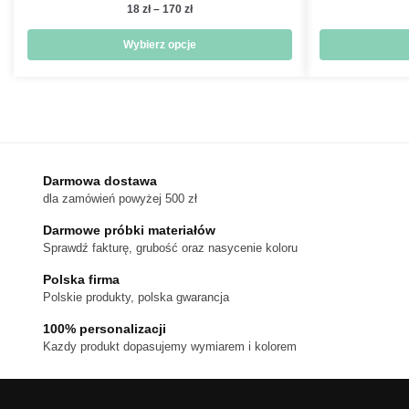
Zakres
18
zł
–
170
zł
cen:
od
Wybierz opcje
18 zł
Ten
do
produkt
170 zł
ma
wiele
wariantów.
Darmowa dostawa
Opcje
dla zamówień powyżej 500 zł
można
wybrać
Darmowe próbki materiałów
na
Sprawdź fakturę, grubość oraz nasycenie koloru
stronie
Polska firma
produktu
Polskie produkty, polska gwarancja
100% personalizacji
Kazdy produkt dopasujemy wymiarem i kolorem