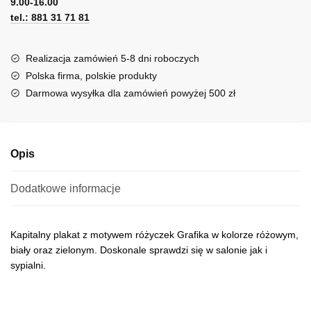
9.00-16.00
e
tel.: 881 31 71 81
r
n
a
Realizacja zamówień 5-8 dni roboczych
t
Polska firma, polskie produkty
i
Darmowa wysyłka dla zamówień powyżej 500 zł
v
e
:
Opis
Dodatkowe informacje
Kapitalny plakat z motywem różyczek Grafika w kolorze różowym,
biały oraz zielonym. Doskonale sprawdzi się w salonie jak i
sypialni.