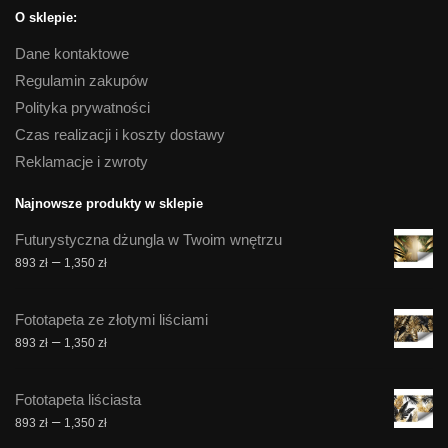
O sklepie:
Dane kontaktowe
Regulamin zakupów
Polityka prywatności
Czas realizacji i koszty dostawy
Reklamacje i zwroty
Najnowsze produkty w sklepie
Futurystyczna dżungla w Twoim wnętrzu
Zakres
–
893
zł
1,350
zł
cen:
od
Fototapeta ze złotymi liściami
893 zł
Zakres
–
893
zł
1,350
zł
do
cen:
1,350 zł
od
Fototapeta liściasta
893 zł
Zakres
–
893
zł
1,350
zł
do
cen: