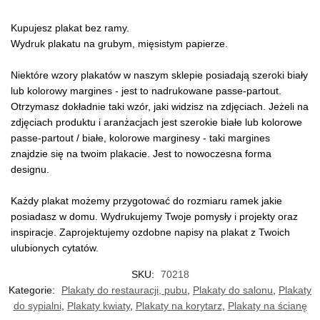
Kupujesz plakat bez ramy.
Wydruk plakatu na grubym, mięsistym papierze.
Niektóre wzory plakatów w naszym sklepie posiadają szeroki biały
lub kolorowy margines - jest to nadrukowane passe-partout.
Otrzymasz dokładnie taki wzór, jaki widzisz na zdjęciach. Jeżeli na
zdjęciach produktu i aranżacjach jest szerokie białe lub kolorowe
passe-partout / białe, kolorowe marginesy - taki margines
znajdzie się na twoim plakacie. Jest to nowoczesna forma
designu.
Każdy plakat możemy przygotować do rozmiaru ramek jakie
posiadasz w domu. Wydrukujemy Twoje pomysły i projekty oraz
inspiracje. Zaprojektujemy ozdobne napisy na plakat z Twoich
ulubionych cytatów.
SKU:
70218
Kategorie:
Plakaty do restauracji, pubu
,
Plakaty do salonu
,
Plakaty
do sypialni
,
Plakaty kwiaty
,
Plakaty na korytarz
,
Plakaty na ścianę