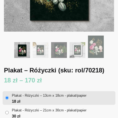
Plakat – Różyczki
(sku: rol/70218)
Zakres
18
zł
–
170
zł
cen:
Plakat - Różyczki – 13cm x 18cm - plakat/papier
od
18
zł
18 zł
Plakat - Różyczki – 21cm x 30cm - plakat/papier
30
zł