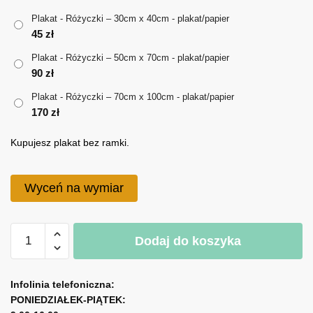
do
Plakat - Różyczki – 30cm x 40cm - plakat/papier
170 zł
45
zł
Plakat - Różyczki – 50cm x 70cm - plakat/papier
90
zł
Plakat - Różyczki – 70cm x 100cm - plakat/papier
170
zł
Kupujesz plakat bez ramki.
Wyceń na wymiar
ilość
Dodaj do koszyka
Plakat
-
A
Różyczki
l
Infolinia telefoniczna:
PONIEDZIAŁEK-PIĄTEK:
t