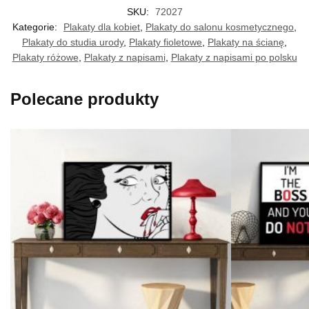
SKU:
72027
Kategorie:
Plakaty dla kobiet
,
Plakaty do salonu kosmetycznego
,
Plakaty do studia urody
,
Plakaty fioletowe
,
Plakaty na ścianę
,
Plakaty różowe
,
Plakaty z napisami
,
Plakaty z napisami po polsku
Polecane produkty