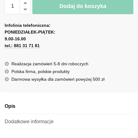
ilość
Dodaj do koszyka
Plakat
z
A
maksymą:
l
Infolinia telefoniczna:
uśmiech
PONIEDZIAŁEK-PIĄTEK:
t
to
9.00-16.00
e
niedrogi
tel.: 881 31 71 81
r
sposób
n
na
a
Realizacja zamówień 5-8 dni roboczych
poprawienie
t
Polska firma, polskie produkty
wyglądu
i
Darmowa wysyłka dla zamówień powyżej 500 zł
v
e
:
Opis
Dodatkowe informacje