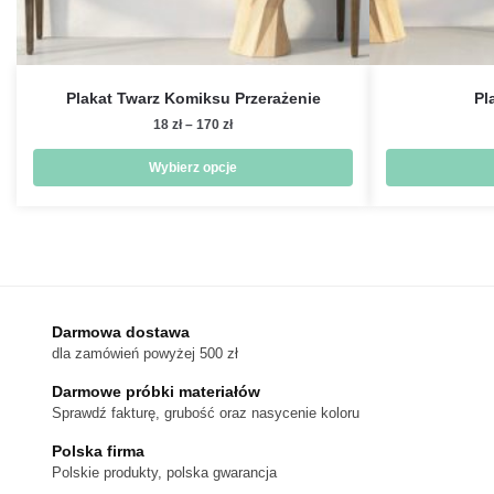
Plakat Twarz Komiksu Przerażenie
Pl
Zakres
18
zł
–
170
zł
cen:
od
Wybierz opcje
18 zł
Ten
do
produkt
170 zł
ma
wiele
wariantów.
Darmowa dostawa
Opcje
dla zamówień powyżej 500 zł
można
wybrać
Darmowe próbki materiałów
na
Sprawdź fakturę, grubość oraz nasycenie koloru
stronie
Polska firma
produktu
Polskie produkty, polska gwarancja