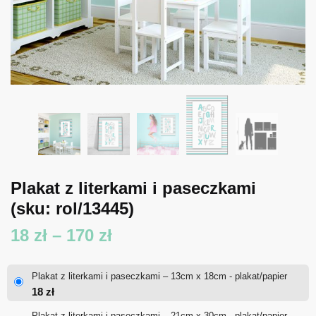
Plakat z literkami i paseczkami
(sku: rol/13445)
Zakres
18
zł
–
170
zł
cen:
Plakat z literkami i paseczkami – 13cm x 18cm - plakat/papier
od
18
zł
18 zł
Plakat z literkami i paseczkami – 21cm x 30cm - plakat/papier