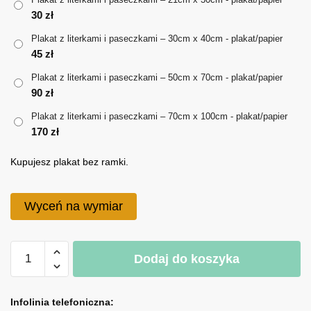
30
zł
do
Plakat z literkami i paseczkami – 30cm x 40cm - plakat/papier
170 zł
45
zł
Plakat z literkami i paseczkami – 50cm x 70cm - plakat/papier
90
zł
Plakat z literkami i paseczkami – 70cm x 100cm - plakat/papier
170
zł
Kupujesz plakat bez ramki.
Wyceń na wymiar
ilość
Dodaj do koszyka
Plakat
z
A
literkami
l
Infolinia telefoniczna: