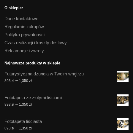
O sklepie:
Dane kontaktowe
Regulamin zakupów
Polityka prywatności
Czas realizacji i koszty dostawy
Reklamacje i zwroty
Najnowsze produkty w sklepie
Futurystyczna dżungla w Twoim wnętrzu
Zakres
–
893
zł
1,350
zł
cen:
od
Fototapeta ze złotymi liściami
893 zł
Zakres
–
893
zł
1,350
zł
do
cen:
1,350 zł
od
Fototapeta liściasta
893 zł
Zakres
–
893
zł
1,350
zł
do