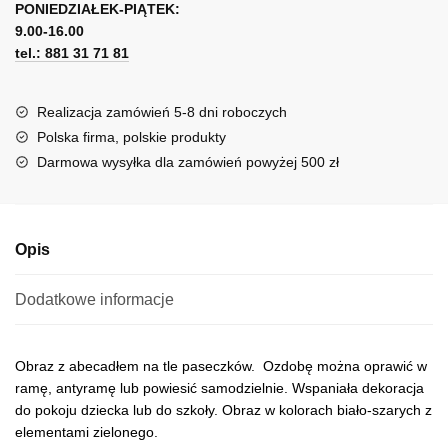
i
PONIEDZIAŁEK-PIĄTEK:
t
paseczkami
9.00-16.00
e
tel.: 881 31 71 81
r
n
a
Realizacja zamówień 5-8 dni roboczych
t
Polska firma, polskie produkty
i
Darmowa wysyłka dla zamówień powyżej 500 zł
v
e
:
Opis
Dodatkowe informacje
Obraz z abecadłem na tle paseczków. Ozdobę można oprawić w
ramę, antyramę lub powiesić samodzielnie. Wspaniała dekoracja
do pokoju dziecka lub do szkoły. Obraz w kolorach biało-szarych z
elementami zielonego.