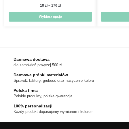
Zakres
18
zł
–
170
zł
cen:
od
Wybierz opcje
18 zł
Ten
do
produkt
170 zł
ma
wiele
wariantów.
Darmowa dostawa
Opcje
dla zamówień powyżej 500 zł
można
wybrać
Darmowe próbki materiałów
na
Sprawdź fakturę, grubość oraz nasycenie koloru
stronie
Polska firma
produktu
Polskie produkty, polska gwarancja
100% personalizacji
Kazdy produkt dopasujemy wymiarem i kolorem