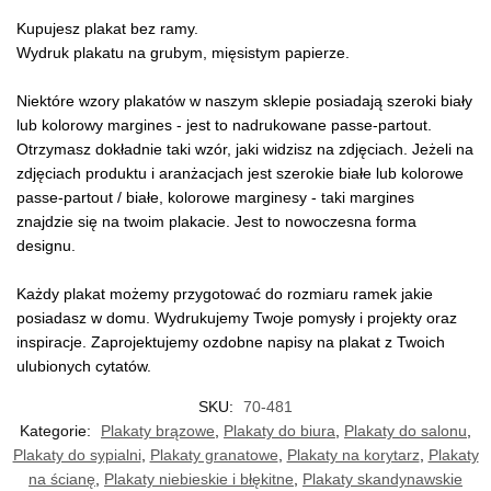
Kupujesz plakat bez ramy.
Wydruk plakatu na grubym, mięsistym papierze.
Niektóre wzory plakatów w naszym sklepie posiadają szeroki biały
lub kolorowy margines - jest to nadrukowane passe-partout.
Otrzymasz dokładnie taki wzór, jaki widzisz na zdjęciach. Jeżeli na
zdjęciach produktu i aranżacjach jest szerokie białe lub kolorowe
passe-partout / białe, kolorowe marginesy - taki margines
znajdzie się na twoim plakacie. Jest to nowoczesna forma
designu.
Każdy plakat możemy przygotować do rozmiaru ramek jakie
posiadasz w domu. Wydrukujemy Twoje pomysły i projekty oraz
inspiracje. Zaprojektujemy ozdobne napisy na plakat z Twoich
ulubionych cytatów.
SKU:
70-481
Kategorie:
Plakaty brązowe
,
Plakaty do biura
,
Plakaty do salonu
,
Plakaty do sypialni
,
Plakaty granatowe
,
Plakaty na korytarz
,
Plakaty
na ścianę
,
Plakaty niebieskie i błękitne
,
Plakaty skandynawskie