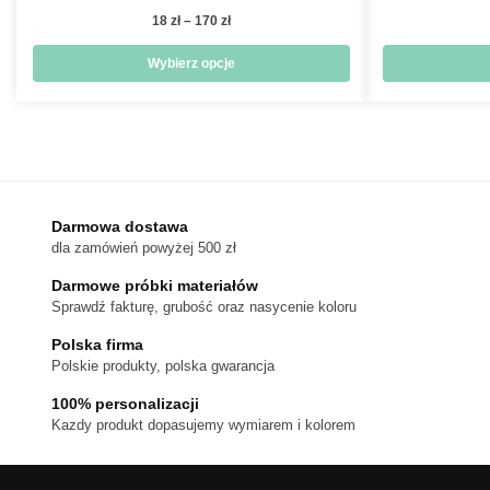
Zakres
18
zł
–
170
zł
cen:
od
Wybierz opcje
18 zł
Ten
do
produkt
170 zł
ma
wiele
wariantów.
Darmowa dostawa
Opcje
dla zamówień powyżej 500 zł
można
wybrać
Darmowe próbki materiałów
na
Sprawdź fakturę, grubość oraz nasycenie koloru
stronie
Polska firma
produktu
Polskie produkty, polska gwarancja
100% personalizacji
Kazdy produkt dopasujemy wymiarem i kolorem