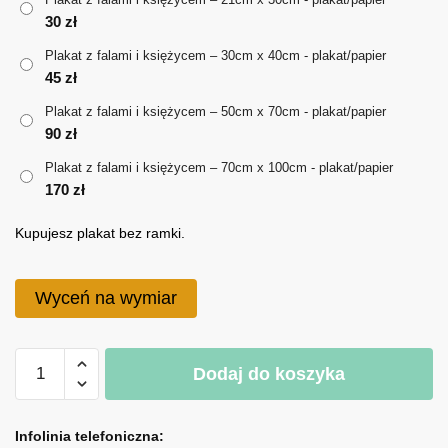
30
zł
do
Plakat z falami i księżycem – 30cm x 40cm - plakat/papier
170 zł
45
zł
Plakat z falami i księżycem – 50cm x 70cm - plakat/papier
90
zł
Plakat z falami i księżycem – 70cm x 100cm - plakat/papier
170
zł
Kupujesz plakat bez ramki.
Wyceń na wymiar
ilość
Dodaj do koszyka
Plakat
z
A
falami
l
Infolinia telefoniczna: