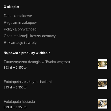
O sklepie:
Dane kontaktowe
Regulamin zakupów
Polityka prywatności
Czas realizacji i koszty dostawy
Reklamacje i zwroty
Najnowsze produkty w sklepie
Futurystyczna dżungla w Twoim wnętrzu
Zakres
–
893
zł
1,350
zł
cen:
od
Fototapeta ze złotymi liściami
893 zł
Zakres
–
893
zł
1,350
zł
do
cen:
1,350 zł
od
Fototapeta liściasta
893 zł
Zakres
–
893
zł
1,350
zł
do