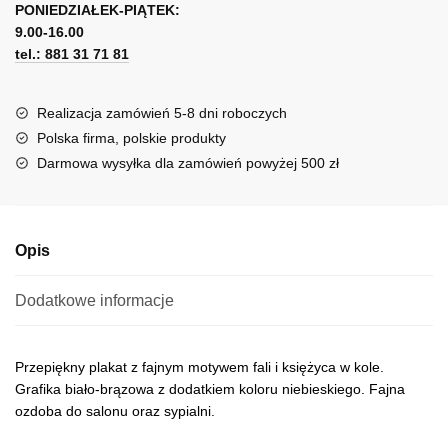
i
PONIEDZIAŁEK-PIĄTEK:
t
księżycem
9.00-16.00
e
tel.: 881 31 71 81
r
n
a
Realizacja zamówień 5-8 dni roboczych
t
Polska firma, polskie produkty
i
Darmowa wysyłka dla zamówień powyżej 500 zł
v
e
:
Opis
Dodatkowe informacje
Przepiękny plakat z fajnym motywem fali i księżyca w kole.
Grafika biało-brązowa z dodatkiem koloru niebieskiego. Fajna
ozdoba do salonu oraz sypialni.