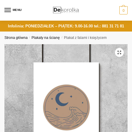
Skip
Skip
to
to
MENU
0
navigation
content
Infolinia: PONIEDZIAŁEK – PIĄTEK: 9.00-16.00
tel.: 881 31 71 81
Strona główna
/
Plakaty na ścianę
/
Plakat z falami i księżycem