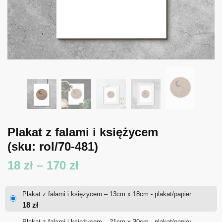
Plakat z falami i księżycem
(sku: rol/70-481)
Zakres
18
zł
–
170
zł
cen:
Plakat z falami i księżycem – 13cm x 18cm - plakat/papier
od
18
zł
18 zł
Plakat z falami i księżycem – 21cm x 30cm - plakat/papier