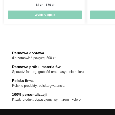
Zakres
18
zł
–
170
zł
cen:
od
Wybierz opcje
18 zł
Ten
do
produkt
170 zł
ma
wiele
wariantów.
Darmowa dostawa
Opcje
dla zamówień powyżej 500 zł
można
wybrać
Darmowe próbki materiałów
na
Sprawdź fakturę, grubość oraz nasycenie koloru
stronie
Polska firma
produktu
Polskie produkty, polska gwarancja
100% personalizacji
Kazdy produkt dopasujemy wymiarem i kolorem