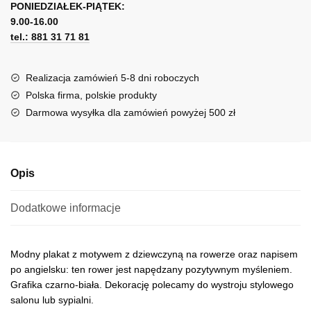
na
PONIEDZIAŁEK-PIĄTEK:
t
rowerze
9.00-16.00
e
tel.: 881 31 71 81
r
n
a
Realizacja zamówień 5-8 dni roboczych
t
Polska firma, polskie produkty
i
Darmowa wysyłka dla zamówień powyżej 500 zł
v
e
:
Opis
Dodatkowe informacje
Modny plakat z motywem z dziewczyną na rowerze oraz napisem
po angielsku: ten rower jest napędzany pozytywnym myśleniem.
Grafika czarno-biała. Dekorację polecamy do wystroju stylowego
salonu lub sypialni.