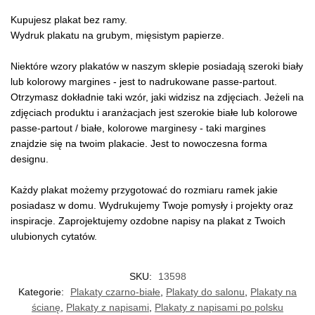
Kupujesz plakat bez ramy.
Wydruk plakatu na grubym, mięsistym papierze.
Niektóre wzory plakatów w naszym sklepie posiadają szeroki biały
lub kolorowy margines - jest to nadrukowane passe-partout.
Otrzymasz dokładnie taki wzór, jaki widzisz na zdjęciach. Jeżeli na
zdjęciach produktu i aranżacjach jest szerokie białe lub kolorowe
passe-partout / białe, kolorowe marginesy - taki margines
znajdzie się na twoim plakacie. Jest to nowoczesna forma
designu.
Każdy plakat możemy przygotować do rozmiaru ramek jakie
posiadasz w domu. Wydrukujemy Twoje pomysły i projekty oraz
inspiracje. Zaprojektujemy ozdobne napisy na plakat z Twoich
ulubionych cytatów.
SKU:
13598
Kategorie:
Plakaty czarno-białe
,
Plakaty do salonu
,
Plakaty na
ścianę
,
Plakaty z napisami
,
Plakaty z napisami po polsku