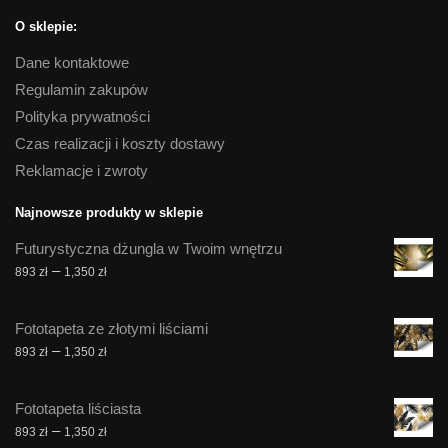
O sklepie:
Dane kontaktowe
Regulamin zakupów
Polityka prywatności
Czas realizacji i koszty dostawy
Reklamacje i zwroty
Najnowsze produkty w sklepie
Futurystyczna dżungla w Twoim wnętrzu
Zakres
–
893
zł
1,350
zł
cen:
od
Fototapeta ze złotymi liściami
893 zł
Zakres
–
893
zł
1,350
zł
do
cen:
1,350 zł
od
Fototapeta liściasta
893 zł
Zakres
–
893
zł
1,350
zł
do