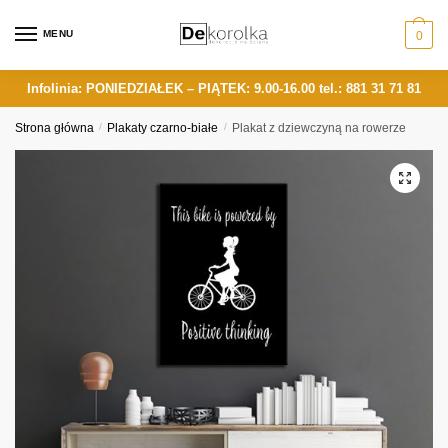
Skip
Skip
to
to
MENU
0
navigation
content
Infolinia: PONIEDZIAŁEK – PIĄTEK: 9.00-16.00
tel.: 881 31 71 81
Strona główna
/
Plakaty czarno-białe
/
Plakat z dziewczyną na rowerze