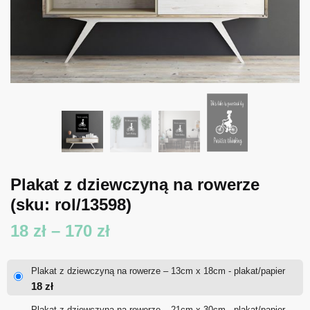
Plakat z dziewczyną na rowerze
(sku: rol/13598)
Zakres
18
zł
–
170
zł
cen:
Plakat z dziewczyną na rowerze – 13cm x 18cm - plakat/papier
od
18
zł
18 zł
Plakat z dziewczyną na rowerze – 21cm x 30cm - plakat/papier