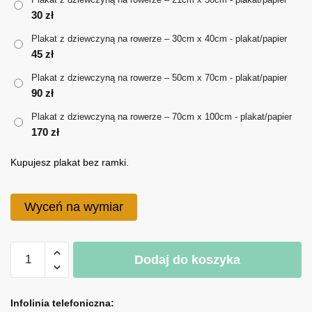
30
zł
do
Plakat z dziewczyną na rowerze – 30cm x 40cm - plakat/papier
170 zł
45
zł
Plakat z dziewczyną na rowerze – 50cm x 70cm - plakat/papier
90
zł
Plakat z dziewczyną na rowerze – 70cm x 100cm - plakat/papier
170
zł
Kupujesz plakat bez ramki.
Wyceń na wymiar
ilość
Dodaj do koszyka
Plakat
z
A
dziewczyną
l
Infolinia telefoniczna: