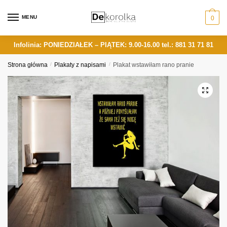
Skip
Skip
to
to
MENU
0
navigation
content
Infolinia: PONIEDZIAŁEK – PIĄTEK: 9.00-16.00
tel.: 881 31 71 81
Strona główna
/
Plakaty z napisami
/
Plakat wstawiłam rano pranie