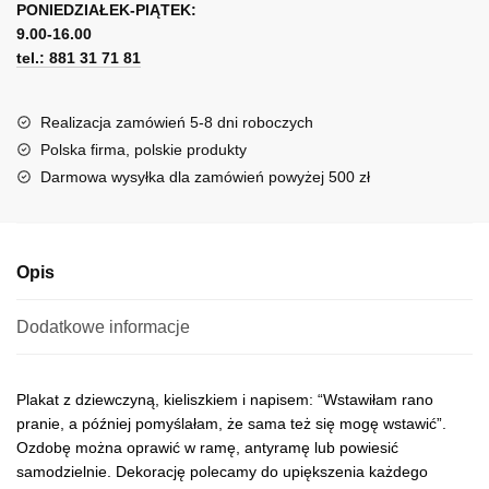
pranie
PONIEDZIAŁEK-PIĄTEK:
t
9.00-16.00
e
tel.: 881 31 71 81
r
n
a
Realizacja zamówień 5-8 dni roboczych
t
Polska firma, polskie produkty
i
Darmowa wysyłka dla zamówień powyżej 500 zł
v
e
:
Opis
Dodatkowe informacje
Plakat z dziewczyną, kieliszkiem i napisem: “Wstawiłam rano
pranie, a później pomyślałam, że sama też się mogę wstawić”.
Ozdobę można oprawić w ramę, antyramę lub powiesić
samodzielnie. Dekorację polecamy do upiększenia każdego