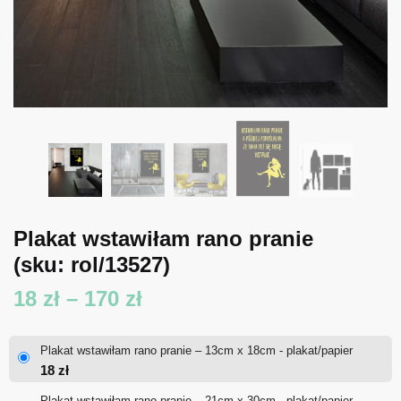
Plakat wstawiłam rano pranie
(sku: rol/13527)
Zakres
18
zł
–
170
zł
cen:
Plakat wstawiłam rano pranie – 13cm x 18cm - plakat/papier
od
18
zł
18 zł
Plakat wstawiłam rano pranie – 21cm x 30cm - plakat/papier