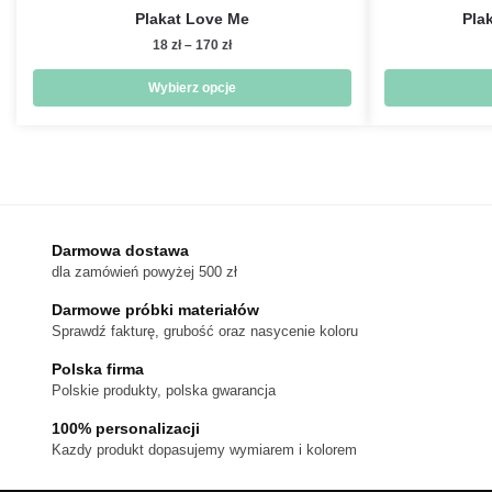
Plakat Love Me
Pla
Zakres
18
zł
–
170
zł
cen:
od
Wybierz opcje
18 zł
Ten
do
produkt
170 zł
ma
wiele
wariantów.
Darmowa dostawa
Opcje
dla zamówień powyżej 500 zł
można
wybrać
Darmowe próbki materiałów
na
Sprawdź fakturę, grubość oraz nasycenie koloru
stronie
Polska firma
produktu
Polskie produkty, polska gwarancja
100% personalizacji
Kazdy produkt dopasujemy wymiarem i kolorem