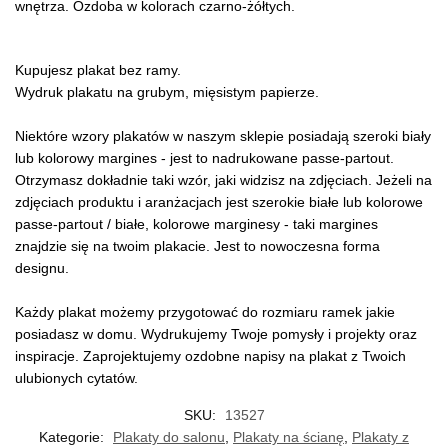
wnętrza. Ozdoba w kolorach czarno-żółtych.
Kupujesz plakat bez ramy.
Wydruk plakatu na grubym, mięsistym papierze.
Niektóre wzory plakatów w naszym sklepie posiadają szeroki biały
lub kolorowy margines - jest to nadrukowane passe-partout.
Otrzymasz dokładnie taki wzór, jaki widzisz na zdjęciach. Jeżeli na
zdjęciach produktu i aranżacjach jest szerokie białe lub kolorowe
passe-partout / białe, kolorowe marginesy - taki margines
znajdzie się na twoim plakacie. Jest to nowoczesna forma
designu.
Każdy plakat możemy przygotować do rozmiaru ramek jakie
posiadasz w domu. Wydrukujemy Twoje pomysły i projekty oraz
inspiracje. Zaprojektujemy ozdobne napisy na plakat z Twoich
ulubionych cytatów.
SKU:
13527
Kategorie:
Plakaty do salonu
,
Plakaty na ścianę
,
Plakaty z