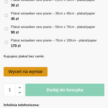
30
zł
do
Plakat wstawiłam rano pranie – 30cm x 40cm - plakat/papier
170 zł
45
zł
Plakat wstawiłam rano pranie – 50cm x 70cm - plakat/papier
90
zł
Plakat wstawiłam rano pranie – 70cm x 100cm - plakat/papier
170
zł
Kupujesz plakat bez ramki.
Wyceń na wymiar
ilość
Dodaj do koszyka
Plakat
wstawiłam
A
rano
l
Infolinia telefoniczna: