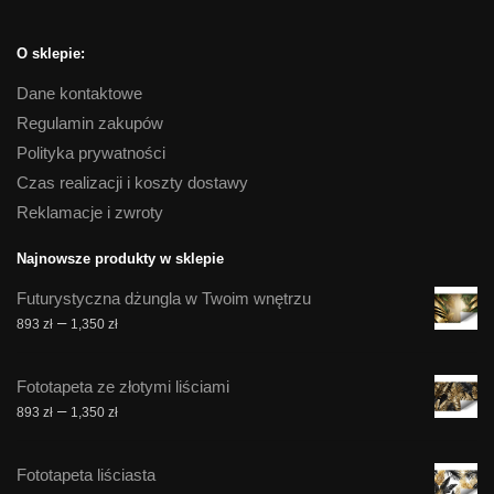
O sklepie:
Dane kontaktowe
Regulamin zakupów
Polityka prywatności
Czas realizacji i koszty dostawy
Reklamacje i zwroty
Najnowsze produkty w sklepie
Futurystyczna dżungla w Twoim wnętrzu
Zakres
–
893
zł
1,350
zł
cen:
od
Fototapeta ze złotymi liściami
893 zł
Zakres
–
893
zł
1,350
zł
do
cen:
1,350 zł
od
Fototapeta liściasta
893 zł