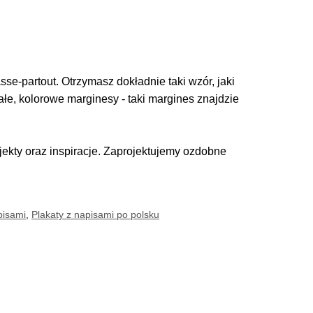
se-partout. Otrzymasz dokładnie taki wzór, jaki
iałe, kolorowe marginesy - taki margines znajdzie
kty oraz inspiracje. Zaprojektujemy ozdobne
pisami
,
Plakaty z napisami po polsku