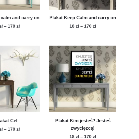
stronie
stronie
produktu
produktu
 calm and carry on
Plakat Keep Calm and carry on
Zakres
Zakres
zł
–
170
zł
18
zł
–
170
zł
cen:
cen:
Ten
Ten
od
od
produkt
produkt
18 zł
18 zł
ma
ma
do
do
wiele
170 zł
wiele
170 zł
wariantów.
wariantów.
Opcje
Opcje
można
można
wybrać
wybrać
na
na
stronie
stronie
produktu
produktu
lakat Cel
Plakat Kim jesteś? Jesteś
zwycięzcą!
Zakres
zł
–
170
zł
cen:
Zakres
18
zł
–
170
zł