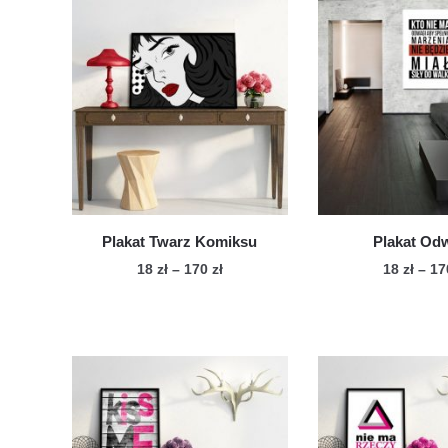
Plakat Twarz Komiksu
Plakat Od
Zakres
18
zł
–
170
zł
18
zł
–
1
cen:
Ten
Te
od
produkt
pro
18 zł
ma
ma
do
wiele
170 zł
wie
wariantów.
war
Opcje
Op