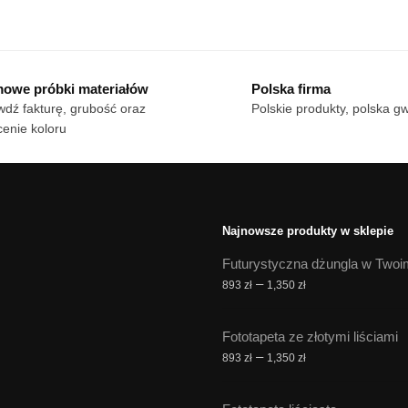
n
od
cen:
Ten
dukt
18 zł
od
produkt
do
18 zł
ma
le
170 zł
do
owe próbki materiałów
Polska firma
wiele
170 zł
iantów.
dź fakturę, grubość oraz
Polskie produkty, polska g
wariantów.
cje
enie koloru
Opcje
żna
można
brać
wybrać
na
onie
stronie
duktu
Najnowsze produkty w sklepie
produktu
Futurystyczna dżungla w Twoi
Zakres
–
893
zł
1,350
zł
cen:
od
Fototapeta ze złotymi liściami
893 zł
Zakres
–
893
zł
1,350
zł
do
cen:
1,350 zł
od