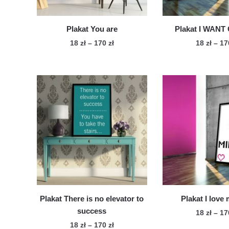
str
produktu
pro
Plakat You are
Plakat I WANT
Zakres
18
zł
–
170
zł
18
zł
–
1
cen:
Ten
Te
od
produkt
pro
18 zł
ma
ma
do
wiele
170 zł
wie
wariantów.
war
Opcje
Op
można
mo
wybrać
wy
na
na
stronie
str
produktu
pro
Plakat There is no elevator to
Plakat I love
success
18
zł
–
1
Zakres
18
zł
–
170
zł