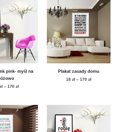
nk pink- myśl na
Plakat zasady domu
różowo
Zakres
18
zł
–
170
zł
cen:
Zakres
zł
–
170
zł
Ten
od
cen:
Ten
produkt
18 zł
od
produkt
ma
do
18 zł
ma
wiele
170 zł
do
wiele
170 zł
wariantów.
wariantów.
Opcje