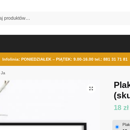
Infolinia: PONIEDZIAŁEK – PIĄTEK: 9.00-16.00
tel.: 881 31 71 81
i Ja
Plak
(sku
18
zł
Plak