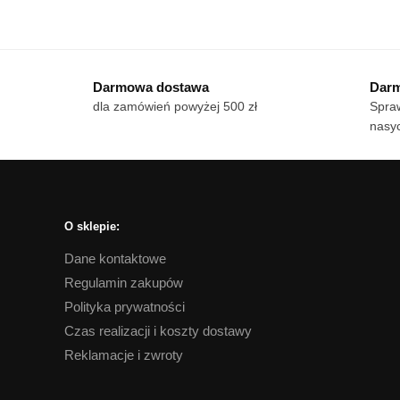
Te
cen:
Ten
pro
od
produkt
ma
18 zł
ma
wie
do
Darmowa dostawa
Darm
wiele
170 zł
war
dla zamówień powyżej 500 zł
Spraw
wariantów.
Op
nasyc
Opcje
mo
można
wy
wybrać
na
na
str
stronie
pro
O sklepie:
produktu
Dane kontaktowe
Regulamin zakupów
Polityka prywatności
Czas realizacji i koszty dostawy
Reklamacje i zwroty