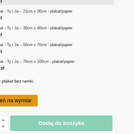
ł
18 zł
at - Ty i Ja – 21cm x 30cm - plakat/papier
ł
do
at - Ty i Ja – 30cm x 40cm - plakat/papier
170 zł
ł
at - Ty i Ja – 50cm x 70cm - plakat/papier
ł
at - Ty i Ja – 70cm x 100cm - plakat/papier
0
zł
 plakat bez ramki.
eń na wymiar
Dodaj do koszyka