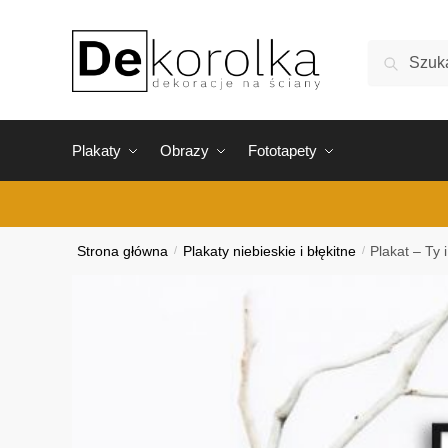
Skip
Skip
to
to
Szukaj:
Szukaj
navigation
content
Plakaty
Obrazy
Fototapety
Strona główna
/
Plakaty niebieskie i błękitne
/
Plakat – Ty 