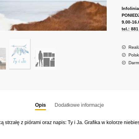
A
Ty
l
Infolini
i
PONIED
t
9.00-16.
Ja
e
tel.: 88
r
n
a
Reali
t
Polsk
i
Darm
v
e
:
Opis
Dodatkowe informacje
strzałę z piórami oraz napis: Ty i Ja. Grafika w kolorze nieb