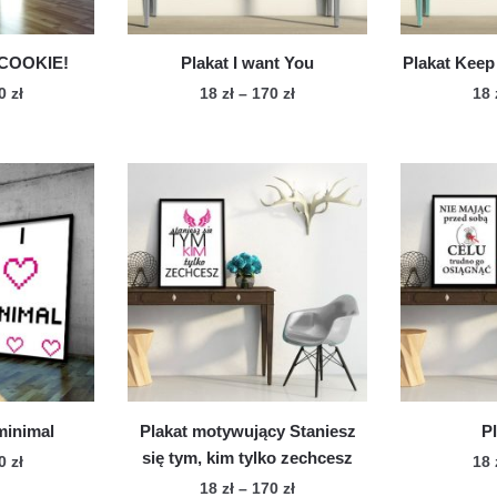
onie
produktu
duktu
 COOKIE!
Plakat I want You
Plakat Keep
Zakres
Zakres
70
zł
18
zł
–
170
zł
18
cen:
cen:
n
Ten
od
od
dukt
produkt
18 zł
18 zł
ma
do
do
le
170 zł
wiele
170 zł
iantów.
wariantów.
cje
Opcje
żna
można
brać
wybrać
na
onie
stronie
duktu
produktu
 minimal
Plakat motywujący Staniesz
P
się tym, kim tylko zechcesz
Zakres
70
zł
18
cen:
Zakres
18
zł
–
170
zł