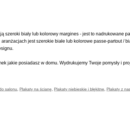
 szeroki biały lub kolorowy margines - jest to nadrukowane pas
i aranżacjach jest szerokie białe lub kolorowe passe-partout / b
esignu.
k jakie posiadasz w domu. Wydrukujemy Twoje pomysły i proje
do salonu
,
Plakaty na ścianę
,
Plakaty niebieskie i błękitne
,
Plakaty z na