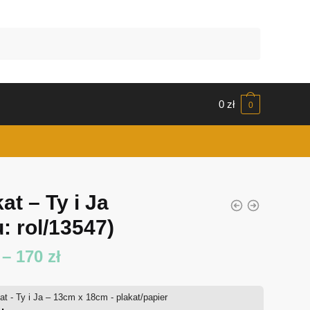
0
zł
0
at – Ty i Ja
: rol/13547)
Zakres
–
170
zł
cen:
at - Ty i Ja – 13cm x 18cm - plakat/papier
od