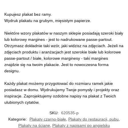
Kupujesz plakat bez ramy.
Wydruk plakatu na grubym, mięsistym papierze.
Niektóre wzory plakatów w naszym sklepie posiadają szeroki biały
lub kolorowy margines - jest to nadrukowane passe-partout.
Otrzymasz dokładnie taki wzór, jaki widzisz na zdjęciach. Jeżeli na
zdjęciach produktu i aranżacjach jest szerokie białe lub kolorowe
passe-partout / białe, kolorowe marginesy - taki margines
znajdzie się na twoim plakacie. Jest to nowoczesna forma
designu.
Każdy plakat możemy przygotować do rozmiaru ramek jakie
posiadasz w domu. Wydrukujemy Twoje pomysły i projekty oraz
inspiracje. Zaprojektujemy ozdobne napisy na plakat z Twoich
ulubionych cytatów.
SKU:
620535-p
Kategorie:
Plakaty czarno-białe
,
Plakaty do restauracji, pubu
,
Plakaty na ścianę
,
Plakaty z napisami po angielsku