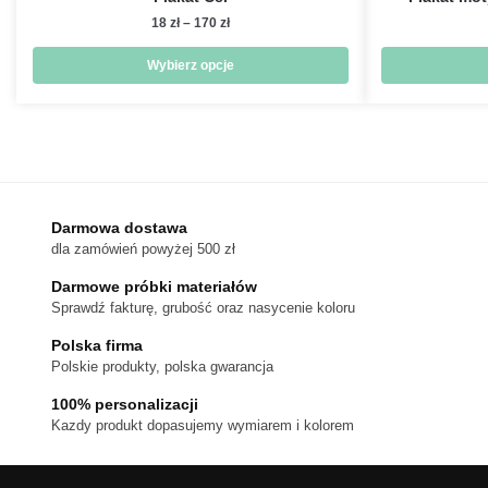
Zakres
18
zł
–
170
zł
cen:
od
Wybierz opcje
18 zł
Ten
do
produkt
170 zł
ma
wiele
wariantów.
Darmowa dostawa
Opcje
dla zamówień powyżej 500 zł
można
wybrać
Darmowe próbki materiałów
na
Sprawdź fakturę, grubość oraz nasycenie koloru
stronie
Polska firma
produktu
Polskie produkty, polska gwarancja
100% personalizacji
Kazdy produkt dopasujemy wymiarem i kolorem