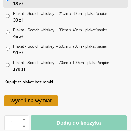
od
18
zł
18 zł
Plakat - Scotch whiskey – 21cm x 30cm - plakat/papier
30
zł
do
Plakat - Scotch whiskey – 30cm x 40cm - plakat/papier
170 zł
45
zł
Plakat - Scotch whiskey – 50cm x 70cm - plakat/papier
90
zł
Plakat - Scotch whiskey – 70cm x 100cm - plakat/papier
170
zł
Kupujesz plakat bez ramki.
Wyceń na wymiar
ilość
Dodaj do koszyka
Plakat