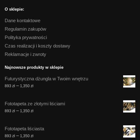
O sklepie:
Dane kontaktowe
Regulamin zakupów
Polityka prywatności
Czas realizacji i koszty dostawy
Reklamacje i zwroty
Najnowsze produkty w sklepie
Futurystyczna dżungla w Twoim wnętrzu
Zakres
–
893
zł
1,350
zł
cen:
od
Fototapeta ze złotymi liściami
893 zł
Zakres
–
893
zł
1,350
zł
do
cen:
1,350 zł
od
Fototapeta liściasta
893 zł
Zakres
–
893
zł
1,350
zł
do