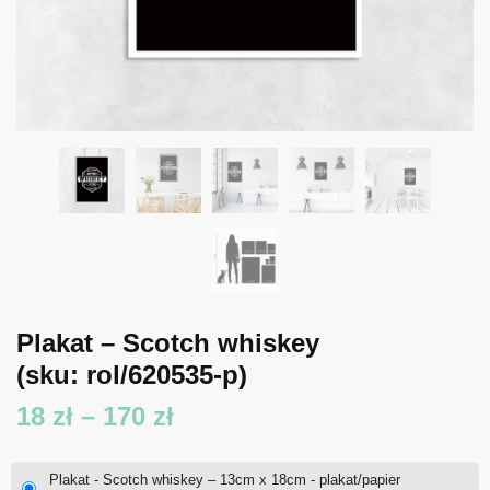
Plakat – Scotch whiskey
(sku: rol/620535-p)
Zakres
18
zł
–
170
zł
cen:
Plakat - Scotch whiskey – 13cm x 18cm - plakat/papier