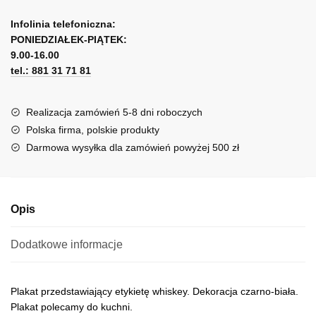
-
A
Scotch
l
Infolinia telefoniczna:
whiskey
PONIEDZIAŁEK-PIĄTEK:
t
9.00-16.00
e
tel.: 881 31 71 81
r
n
a
Realizacja zamówień 5-8 dni roboczych
t
Polska firma, polskie produkty
i
Darmowa wysyłka dla zamówień powyżej 500 zł
v
e
:
Opis
Dodatkowe informacje
Plakat przedstawiający etykietę whiskey. Dekoracja czarno-biała.
Plakat polecamy do kuchni.